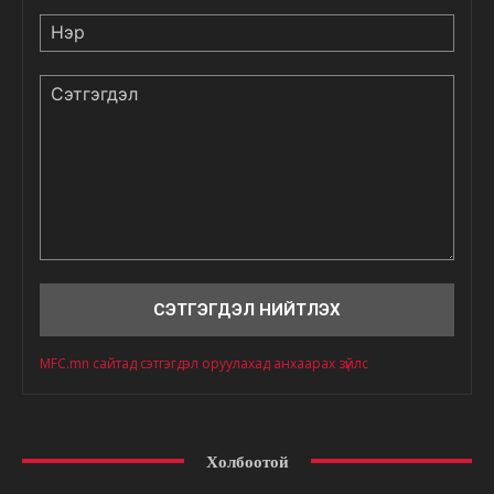
Нэр
Сэтгэгдэл
MFC.mn сайтад сэтгэгдэл оруулахад анхаарах зүйлс
Холбоотой