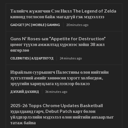
Талийгч жүжигчин Сэм Нилл The Legend of Zelda
кинонд тоглосон байж магадгүй гэж мэдээллээ
GADGET | PC | MOBILE | GAMING
20 minutes ago
Guns N’ Roses-ын “Appetite for Destruction”
цомог түүхэн амжилтад хүрснээс хойш 38 жил
өнгөрлөө
CELEBRITIES | АЛДАРТНУУД
24 minutes ago
Израйлын суурьшигч Палестины олон нийтийн
зүтгэлтний амийг хөнөөсөн хэрэгт холбогдож,
эрүүгийн хариуцлага хүлээхээр болжээ
ДЭЛХИЙ ДАХИНД
36 minutes ago
2025-26 Topps Chrome Updates Basketball
худалдаанд гарч, Debut Patch карт болон
үйлдвэрлэлийн мэдээлэл олон нийтийн анхаарлыг
татаж байна