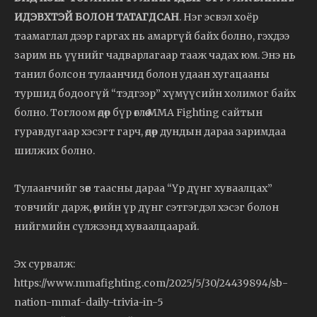
ИДЭВХТЭЙ БОЛОН ТАТАГДСАН
. Нэг эсвэл хоёр
таамаглал дээр гаргах нь амаргүй байх болно, гэхдээ
зарим нь үүнийг чадварлагаар тааж чадах юм. Энэ нь
танил болсон тулаанчид болон удаан хугацааны
туршид бодоогүй “тэдгээр” хүмүүсийн холимог байх
болно. Тоглоом өдөр бүр өглөө MMA Fighting сайтын
гуравдугаар хэсэгт гарч, өдөр дундын дараа заримдаа
шилжих болно.
Тулаанчийг зөв таасны дараа “Үр дүнг хуваалцах”
товчийг дарж, өөрийн үр дүнг сэтгэгдэл хэсэг болон
нийгмийн сүлжээнд хуваалцаарай.
Эх сурвалж:
https://www.mmafighting.com/2025/5/30/24439894/sb-
nation-mmaf-daily-trivia-in-5