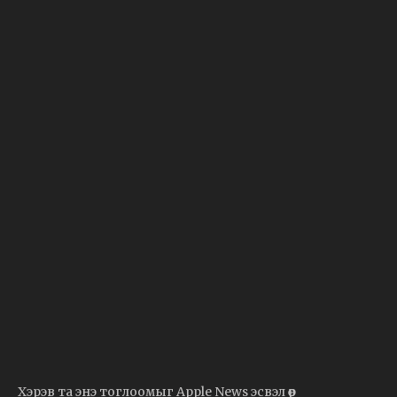
Хэрэв та энэ тоглоомыг Apple News эсвэл өөр