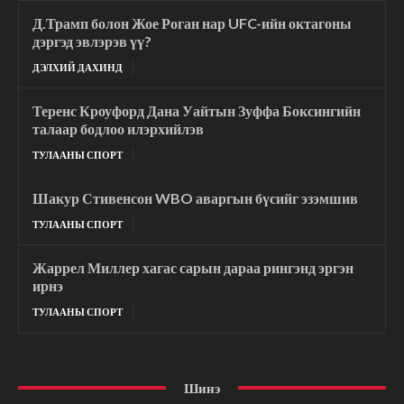
Д.Трамп болон Жое Роган нар UFC-ийн октагоны
дэргэд эвлэрэв үү?
ДЭЛХИЙ ДАХИНД
Теренс Кроуфорд Дана Уайтын Зуффа Боксингийн
талаар бодлоо илэрхийлэв
ТУЛААНЫ СПОРТ
Шакур Стивенсон WBO аваргын бүсийг эзэмшив
ТУЛААНЫ СПОРТ
Жаррел Миллер хагас сарын дараа рингэнд эргэн
ирнэ
ТУЛААНЫ СПОРТ
Шинэ