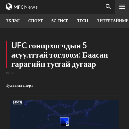
MFC
News
ЭХЛЭЛ
СПОРТ
SCIENCE
TECH
ЭНТЕРТАЙНМЕ
UFC сонирхогчдын 5
асуулттай тоглоом: Баасан
гарагийн тусгай дугаар
39
Тулааны спорт