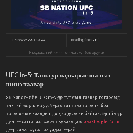
2025-05-30
Reading time:
2
min.
Published:
Энэхүү мэдээ, нийтлэлийг хиймэл оюун боловсруулав.
UFC in-5: Таны ур чадварыг шалгах
шинэ таавар
SB Nation-ийн UFC in-5 өдөр тутмын таавар тоглоомд
тавтай морилно уу. Хэрэв та шинэ тоглогч бол
тоглоомын зааврыг доор оруулсан байгаа. Өөрийн үр
дүнгээ сэтгэгдэл хэсэгт хуваалцаж,
энэ Google Form
дээр санал хүсэлтээ үлдээгээрэй.