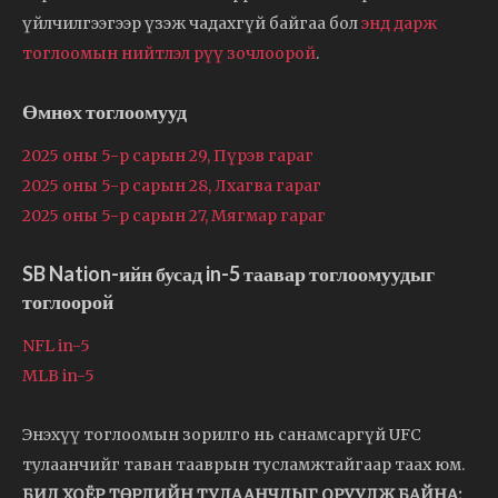
үйлчилгээгээр үзэж чадахгүй байгаа бол
энд дарж
тоглоомын нийтлэл рүү зочлоорой
.
Өмнөх тоглоомууд
2025 оны 5-р сарын 29, Пүрэв гараг
2025 оны 5-р сарын 28, Лхагва гараг
2025 оны 5-р сарын 27, Мягмар гараг
SB Nation-ийн бусад in-5 таавар тоглоомуудыг
тоглоорой
NFL in-5
MLB in-5
Энэхүү тоглоомын зорилго нь санамсаргүй UFC
тулаанчийг таван тааврын тусламжтайгаар таах юм.
БИД ХОЁР ТӨРЛИЙН ТУЛААНЧДЫГ ОРУУЛЖ БАЙНА: