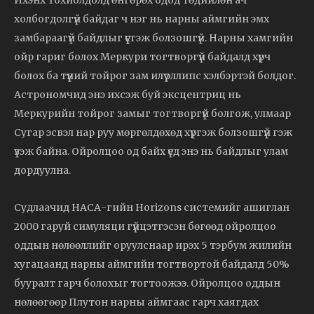
холбогдолгүй байдаг ч нэг нь нарны аймгийн эмх
замбараагүй байдлыг үүсгэж болзошгүй. Нарны хамгийн
ойр гариг болох Меркури тогтворгүй байдалд хүрч
болох ба түүний тойрог зам илүү эллипс хэлбэртэй болдог.
Астрономчид энэ ихсэж буй эксцентриц нь
Меркурийн тойрог замыг тогтворгүй болгож, улмаар
Сугар эсвэл нар руу мөргөлдөхөд хүргэж болзошгүй гэж
үзэж байна. Ойролцоо од байх үед энэ нь байдлыг улам
дордуулна.
Судлаачид НАСА-гийн Horizons системийг ашиглан
2000 гаруй симуляци гүйцэтгэсэн бөгөөд ойролцоо
оддын нөлөөллийг оруулснаар ирэх 5 тэрбум жилийн
хугацаанд нарны аймгийн тогтвортой байдалд 50%
бууралт гарч болохыг тогтоожээ. Ойролцоо оддын
нөлөөгөөр Плутон нарны аймгаас гарч хаягдах