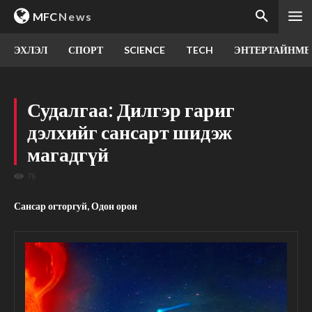
MFC
News
ЭХЛЭЛ
СПОРТ
SCIENCE
TECH
ЭНТЕРТАЙНМЕ
Судалгаа: Дилгэр гариг
дэлхийг сансарт шидэж
магадгүй
76
Сансар огторгуй, Одон орон