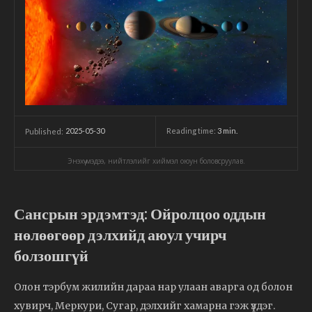
2025-05-30
Reading time:
3
min.
Published:
Энэхүү мэдээ, нийтлэлийг хиймэл оюун боловсруулав.
Сансрын эрдэмтэд: Ойролцоо оддын
нөлөөгөөр дэлхийд аюул учирч
болзошгүй
Олон тэрбум жилийн дараа нар улаан аварга од болон
хувирч, Меркури, Сугар, дэлхийг хамарна гэж үздэг.