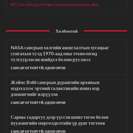
MFC.mn сайтад сэтгэгдэл оруулахад анхаарах зүйлс
Холбоотой
NASA сансрын хөлгийн ашиглалтын хугацааг
сунгахын тулд 1970-аад оны технологид
тулгуурласан шийдэл боловсруулжээ
САНСАР ОГТОРГУЙ, ОДОН ОРОН
Жэймс Вэбб сансрын дурангийн архивын
мэдээллээс эртний галактикийн шинэ нэр
дэвшигчийг илрүүлэв
САНСАР ОГТОРГУЙ, ОДОН ОРОН
Сарны гадаргуу дээр үүссэн шинэ тогоо болон
пуужингийн мөргөлдөлтийн үр дүнг тогтоов
САНСАР ОГТОРГУЙ, ОДОН ОРОН