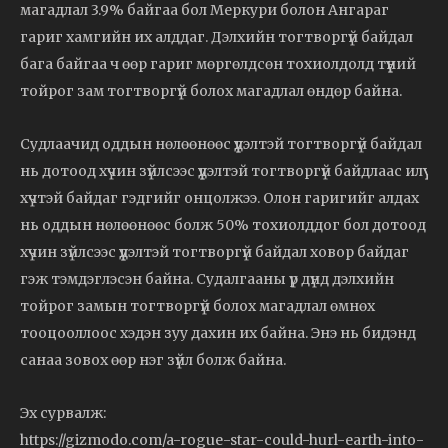
магадлал 3.9% байгаа бол Меркури болон Ангараг
гариг хамгийн их алддаг. Дэлхийн тогтворгүй байдал
бага байгаа ч өөр гариг мөргөлдсөн тохиолдолд түүний
тойрог зам тогтворгүй болох магадлал өндөр байна.
Судлаачид оддын нөлөөнөөс үүдэлтэй тогтворгүй байдал
нь дотоод хүчин зүйлсээс үүдэлтэй тогтворгүй байдлаас илүү
хүчтэй байдаг гэдгийг онцолжээ. Олон гаригийг алдах
нь оддын нөлөөнөөс болж 50% тохиолддог бол дотоод
хүчин зүйлсээс үүдэлтэй тогтворгүй байдал ховор байдаг
гэж тэмдэглэсэн байна. Судалгааны үр дүнд дэлхийн
тойрог замын тогтворгүй болох магадлал өмнөх
тооцооллоос хэдэн зуу дахин их байна. Энэ нь бидэнд
санаа зовох өөр нэг зүйл болж байна.
Эх сурвалж:
https://gizmodo.com/a-rogue-star-could-hurl-earth-into-