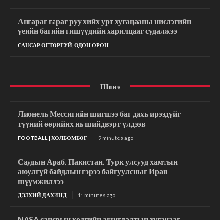
Ангараг гараг руу хийх урт хугацааны нислэгийн
үеийн багийн гишүүдийн харилцааг судалжээ
САНСАР ОГТОРГУЙ, ОДОН ОРОН
Шинэ
Лионель Мессигийн шигшээ баг дахь ирээдүйг
түүний өөрийнх нь шийдвэрт үлдээв
FOOTBALL | ХӨЛБӨМБӨГ
9 minutes ago
Саудын Араб, Пакистан, Турк улсууд хамтын
аюулгүй байдлын гэрээ байгуулсныг Иран
шүүмжиллээ
ДЭЛХИЙ ДАХИНД
11 minutes ago
NASA сансрын хөлгийн ашиглалтын хугацааг