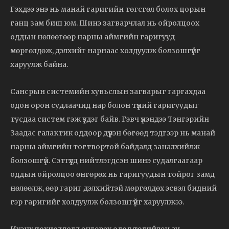
Гэхдээ энэ нь манай гаригийн төгсгөл болох цорын
ганц зам биш юм. Шинэ загварчлал нь ойролцоох
оддын нөлөөгөөр нарны аймгийн гаригууд
мөргөлдөж, дэлхийг нарнаас холдуулж болзошгүйг
харуулж байна.
Сансрын системийн хувьслын загварыг гаргахдаа
одон орон судлаачид нар болон түүний гаригуудыг
тусдаа систем гэж үздэг байв. Гэвч үнэндээ Тэнгэрийн
Заадас галактик оддоор дүүрэн бөгөөд тэдгээр нь манай
нарны аймгийн тогтвортой байдалд заналхийлж
болзошгүй. Сэтгүүлд нийтлэгдсэн шинэ судалгаагаар
оддын ойролцоо өнгөрөх нь гаригуудын тойрог замд
нөлөөлж, өөр гариг дэлхийтэй мөргөлдөх эсвэл бидний
гэр гаригийг холдуулж болзошгүйг харуулжээ.
Ихэнх тохиолдолд өнгөрөх одод төдийлөн ач