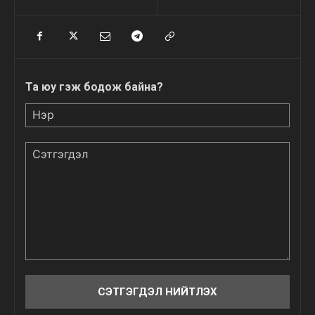
Та юу гэж бодож байна?
Нэр
Сэтгэгдэл