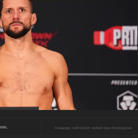
min.
Энэхүү мэдээ, нийтлэлийг хиймэл оюун боловсруулав.