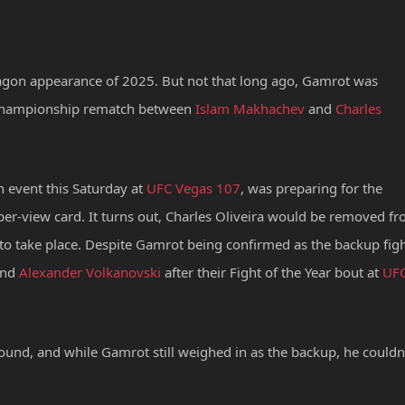
ctagon appearance of 2025. But not that long ago, Gamrot was
t championship rematch between
Islam Makhachev
and
Charles
n event this Saturday at
UFC Vegas 107
, was preparing for the
per-view card. It turns out, Charles Oliveira would be removed f
to take place. Despite Gamrot being confirmed as the backup figh
and
Alexander Volkanovski
after their Fight of the Year bout at
UF
und, and while Gamrot still weighed in as the backup, he couldn