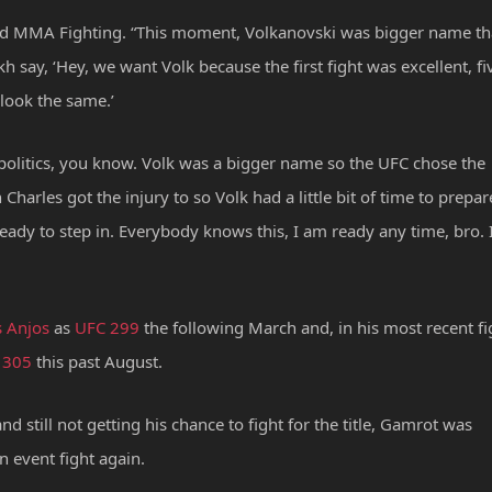
ot told MMA Fighting. “This moment, Volkanovski was bigger name t
say, ‘Hey, we want Volk because the first fight was excellent, fi
 look the same.’
t politics, you know. Volk was a bigger name so the UFC chose the
harles got the injury to so Volk had a little bit of time to prepar
s ready to step in. Everybody knows this, I am ready any time, bro. 
s Anjos
as
UFC 299
the following March and, in his most recent fi
 305
this past August.
 still not getting his chance to fight for the title, Gamrot was
n event fight again.