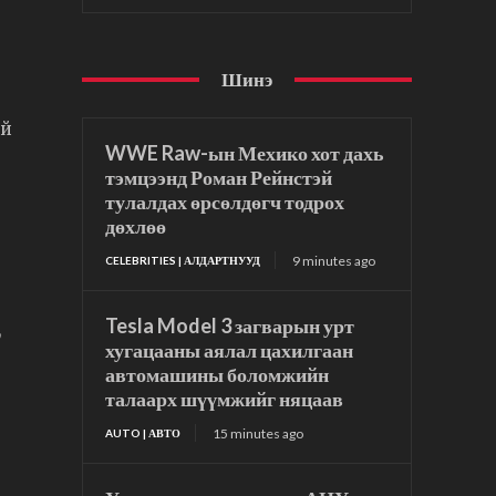
Шинэ
ий
WWE Raw-ын Мехико хот дахь
тэмцээнд Роман Рейнстэй
тулалдах өрсөлдөгч тодрох
дөхлөө
9 minutes ago
CELEBRITIES | АЛДАРТНУУД
Tesla Model 3 загварын урт
,
хугацааны аялал цахилгаан
автомашины боломжийн
талаарх шүүмжийг няцаав
15 minutes ago
AUTO | АВТО