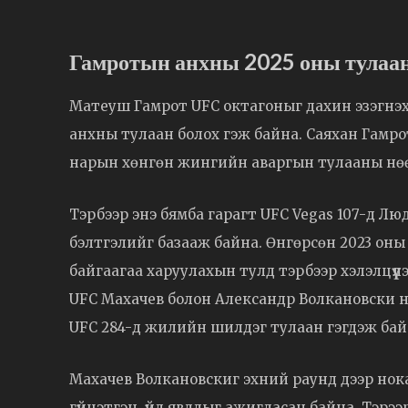
Гамротын анхны 2025 оны тулаан
Матеуш Гамрот UFC октагоныг дахин эзэгнэхэ
анхны тулаан болох гэж байна. Саяхан Гамр
нарын хөнгөн жингийн аваргын тулааны нөөц
Тэрбээр энэ бямба гарагт UFC Vegas 107-д Л
бэлтгэлийг базааж байна. Өнгөрсөн 2023 оны
байгаагаа харуулахын тулд тэрбээр хэлэлцүүл
UFC Махачев болон Александр Волкановски н
UFC 284-д жилийн шилдэг тулаан гэгдэж бай
Махачев Волкановскиг эхний раунд дээр нока
гүйцэтгэн, үйл явдлыг ажигласан байна. Тэрэ