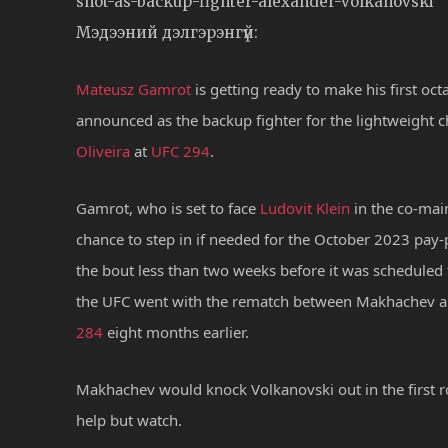
shot-as-backup-fighter-alexander-volkanovski
Мэдээний дэлгэрэнгүй:
Mateusz Gamrot
is getting ready to make his first o
announced as the backup fighter for the lightweigh
Oliveira
at
UFC 294
.
Gamrot, who is set to face
Ludovit Klein
in the co-mai
chance to step in if needed for the October 2023 pay-
the bout less than two weeks before it was scheduled 
the UFC went with the rematch between Makhachev 
284
eight months earlier.
Makhachev would knock Volkanovski out in the first ro
help but watch.