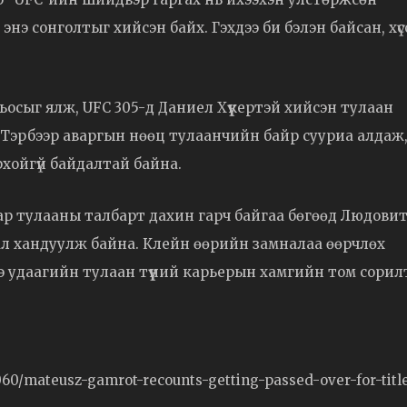
 энэ сонголтыг хийсэн байх. Гэхдээ би бэлэн байсан, хүс
ьосыг ялж, UFC 305-д Даниел Хүүкертэй хийсэн тулаан
 Тэрбээр аваргын нөөц тулаанчийн байр сууриа алдаж
рхойгүй байдалтай байна.
гаар тулааны талбарт дахин гарч байгаа бөгөөд Людови
л хандуулж байна. Клейн өөрийн замналаа өөрчлөх
э удаагийн тулаан түүний карьерын хамгийн том сорил
0/mateusz-gamrot-recounts-getting-passed-over-for-titl