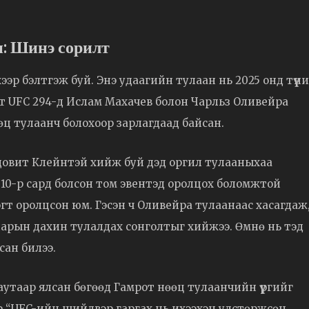
: Шинэ сорилт
эр бэлтгэж буй. Энэ удаагийн тулаан нь 2025 онд түүн
от UFC 294-д Ислам Махачев болон Чарльз Оливейра
 тулаанч болохоор зарлагдаад байсан.
юдовит Клейнтэй хийж буй дэд оргил тулааныхаа
 10-р сард болсон том эвентэд оролцох боломжтой
эгт оролцсон юм. Гэсэн ч Оливейра тулаанаас хасагдаж
арын дахин тулалдах сонголтыг хийжээ. Өмнө нь тэд
сан билээ.
утаар ялсан бөгөөд Гамрот нөөц тулаанчийн үүргийг
эр “UFC-ийн шийдвэр гаргах нь ихээхэн улстөржсөн