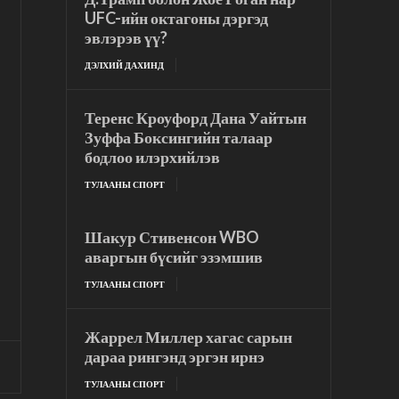
UFC-ийн октагоны дэргэд
эвлэрэв үү?
ДЭЛХИЙ ДАХИНД
Теренс Кроуфорд Дана Уайтын
Зуффа Боксингийн талаар
бодлоо илэрхийлэв
ТУЛААНЫ СПОРТ
Шакур Стивенсон WBO
аваргын бүсийг эзэмшив
ТУЛААНЫ СПОРТ
Жаррел Миллер хагас сарын
дараа рингэнд эргэн ирнэ
ТУЛААНЫ СПОРТ