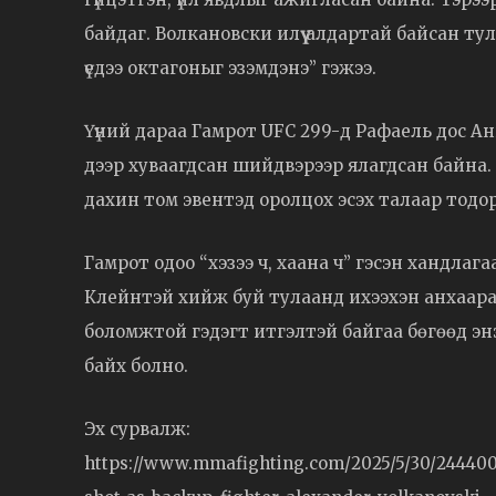
байдаг. Волкановски илүү алдартай байсан тул
үедээ октагоныг эзэмдэнэ” гэжээ.
Үүний дараа Гамрот UFC 299-д Рафаель дос Ан
дээр хуваагдсан шийдвэрээр ялагдсан байна.
дахин том эвентэд оролцох эсэх талаар тодо
Гамрот одоо “хэзээ ч, хаана ч” гэсэн хандла
Клейнтэй хийж буй тулаанд ихээхэн анхаара
боломжтой гэдэгт итгэлтэй байгаа бөгөөд эн
байх болно.
Эх сурвалж:
https://www.mmafighting.com/2025/5/30/2444006