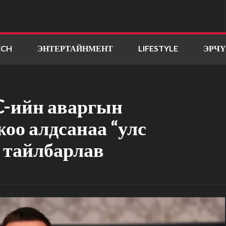
ECH
ЭНТЕРТАЙНМЕНТ
LIFESTYLE
ЭРЧ
C-ийн аваргын
жоо алдсанаа “улс
ж тайлбарлав