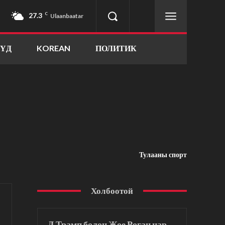
27.3
C
Ulaanbaatar
ҮҮД
KOREAN
ПОЛИТИК
Тулааны спорт
Холбоотой
Д.Трамп болон Жое Роган нар