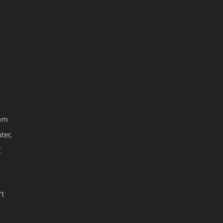
rom
ter,
C
’t