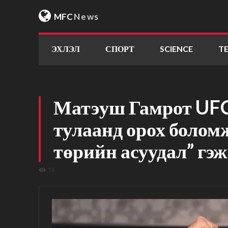
MFC
News
ЭХЛЭЛ
СПОРТ
SCIENCE
T
Матэуш Гамрот UF
тулаанд орох болом
төрийн асуудал” гэ
55