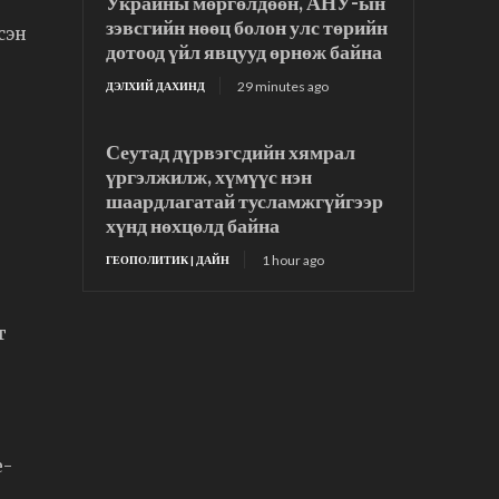
Украины мөргөлдөөн, АНУ-ын
зэвсгийн нөөц болон улс төрийн
сэн
дотоод үйл явцууд өрнөж байна
29 minutes ago
ДЭЛХИЙ ДАХИНД
Сеутад дүрвэгсдийн хямрал
,
үргэлжилж, хүмүүс нэн
шаардлагатай тусламжгүйгээр
хүнд нөхцөлд байна
1 hour ago
ГЕОПОЛИТИК | ДАЙН
т
т
e-