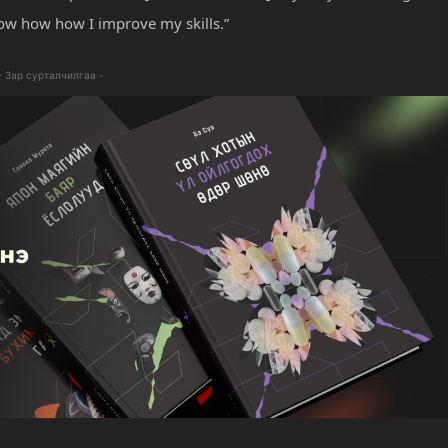
how how how I improve my skills.”
- Зар сурталчилгаа -