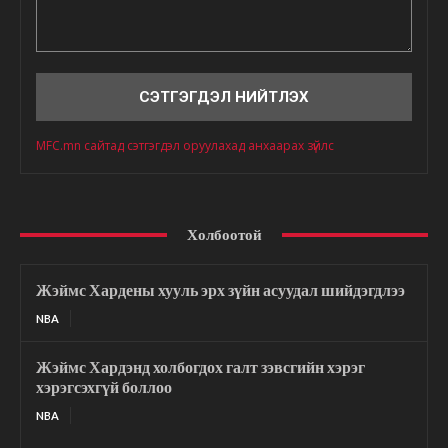
Сэтгэгдэл
MFC.mn сайтад сэтгэгдэл оруулахад анхаарах зүйлс
Холбоотой
Жэймс Хардены хууль эрх зүйн асуудал шийдэгдлээ
NBA
Жэймс Хардэнд холбогдох галт зэвсгийн хэрэг
хэрэгсэхгүй боллоо
NBA