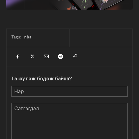
Tags:
nba
Та юу гэж бодож байна?
Нэр