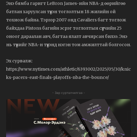
Энэ бямба гаригт LeBron James-ийн NBA-д өөрийгөө
батлан харуулсан түүхэн тоглолтын 18 жилийн ой
тохиож байна. Тэрээр 2007 онд Cavaliers багт тоглож
байхдаа Pistons багийн эсрэг тоглолтын сүүлчийн 25
оноог дараалан авч, багтаа ялалт авчирсан билээ. Энэ
нь түүнийг NBA-н түүхэнд нэгэн том амжилттай болгосон.
Эх сурвалж:
https://www.nytimes.com/athletic/6393002/2025/05/30/knic
ks-pacers-east-finals-playoffs-nba-the-bounce/
- Зар сурталчилгаа -