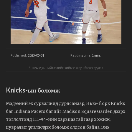
2025-05-31
Reading time:
1
min.
Published:
Энэхүү мэдээ, нийтлэлийг хиймэл оюун боловсруулав.
Knicks-ын боломж
Мэдээний эх сурвалжид дурдсанаар, Нью-Йорк Knicks
баг Indiana Pacers багийг Madison Square Garden дээрх
тоглолтонд 111-94-ийн харьцаатайгаар хожиж,
цувралыг үргэлжлүүлэх боломж олдсон байна. Энэ