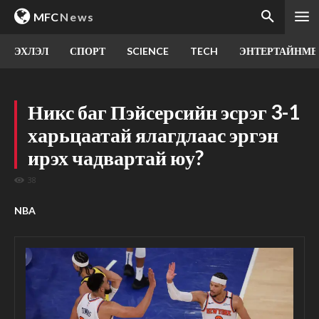
MFC
News
ЭХЛЭЛ
СПОРТ
SCIENCE
TECH
ЭНТЕРТАЙНМЕ
Никс баг Пэйсерсийн эсрэг 3-1
харьцаатай ялагдлаас эргэн
ирэх чадвартай юу?
38
NBA