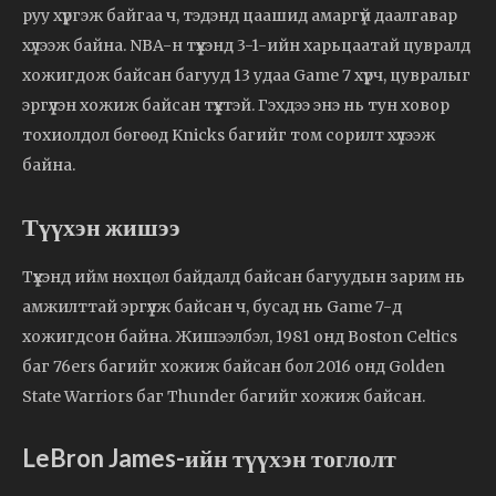
руу хүргэж байгаа ч, тэдэнд цаашид амаргүй даалгавар
хүлээж байна. NBA-н түүхэнд 3-1-ийн харьцаатай цувралд
хожигдож байсан багууд 13 удаа Game 7 хүрч, цувралыг
эргүүлэн хожиж байсан түүхтэй. Гэхдээ энэ нь тун ховор
тохиолдол бөгөөд Knicks багийг том сорилт хүлээж
байна.
Түүхэн жишээ
Түүхэнд ийм нөхцөл байдалд байсан багуудын зарим нь
амжилттай эргүүлж байсан ч, бусад нь Game 7-д
хожигдсон байна. Жишээлбэл, 1981 онд Boston Celtics
баг 76ers багийг хожиж байсан бол 2016 онд Golden
State Warriors баг Thunder багийг хожиж байсан.
LeBron James-ийн түүхэн тоглолт