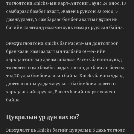
тоглолтонд Knicks-ын Карл-Антони Таунс 24 оноо, 13
самбараас бөмбөг авалт, Жален Брунсон 32 оноо, 5
дамжуулалт, 5 самбараас бөмбөг авалтыг үзүүлсэн нь
багийн ялалтанд ихээхэн хувь нэмэр оруулсан байна.
Энэхүү тоглолтонд Knicks баг Pacers-ын довтолгоог
бүрэн хааж, хамгаалалтын талбайд 60-34-ийн
харьцаатайгаар давамгайлжээ. Pacers багийн хувьд
тоглолтын үеэр бөмбөг алдах тоо өндөр байсан бөгөөд
тэд 20 удаа бөмбөг алдсан байна. Knicks баг энэ удаад
довтолгооны үед дамжуулалт ба бөмбөг алдалтын
харьцааг сайжруулж, Pacers багийн эсрэг хожсон
байна.
Цувралын үр дүн яах вэ?
Энэхүү ялалт нь Knicks багийг цувралын 6 дахь тоглолт