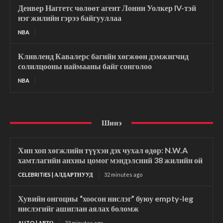
Денвер Наггетс чөлөөт агент Лонни Уолкер IV-тэй
нэг жилийн гэрээ байгууллаа
NBA
Кливленд Кавалерс багийн хөгжөөн дэмжигчид
солилцооны наймааны байг сонголоо
NBA
Шинэ
Хип хоп хөгжлийн түүхэн дэх чухал өдөр: N.W.A
хамтлагийн анхны цомог мэндэлсний 38 жилийн ой
CELEBRITIES | АЛДАРТНУУД
32 minutes ago
Хувийн онгоцны “хоосон нислэг” буюу empty-leg
нислэгийг ашиглан аялах боломж
AUTO | АВТО
33 minutes ago