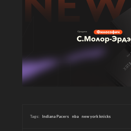
Tags:
Indiana Pacers
nba
new york knicks