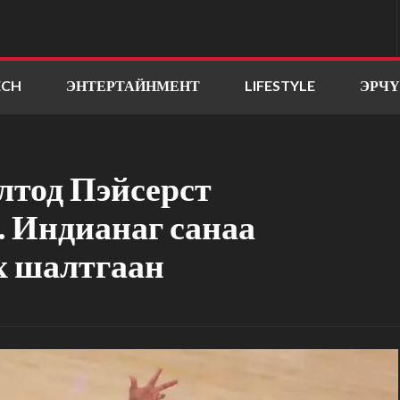
ECH
ЭНТЕРТАЙНМЕНТ
LIFESTYLE
ЭРЧ
олтод Пэйсерст
. Индианаг санаа
эх шалтгаан