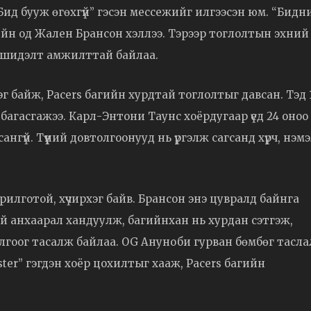
“Бид бууж өгөхгүй” гэсэн мессежийг илгээсэн юм. “Бидн
ийн од Жален Брансон хэллээ. Тэрээр тоглолтын эхний 
18 шидэлт амжилттай байлаа.
г байж, Pacers багийн хурдтай тоглолтыг давсан. Тэд 
 багасгажээ. Карл-Энтони Таунс хоёрдугаар үед 24 оноо
ангүй. Түүний довтолгоонууд нь үргэлж сагсанд хүрч, нэм
илготой, хүчирхэг байв. Брансон энэ цувралд байнга
й анхаарал хандуулж, багийнхан нь хурдан сэтгэж,
лгоог тасалж байлаа. OG Ануноби гурван бөмбөг тасла
ter” гэгдэн хоёр цохилтыг хааж, Pacers багийн