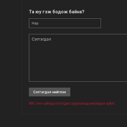
Та юу гэж бодож байна?
Нэр
Сэтгэгдэл
MFC.mn сайтад сэтгэгдэл оруулахад анхаарах зүйлс