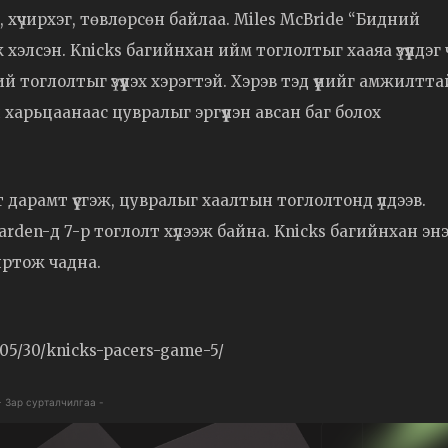
 хүчирхэг, төвлөрсөн байлаа. Miles McBride “Бидний
элсэн. Knicks багийнхан ийм тоглолтыг хааяа үзүүлдэг 
 тоглолтыг үзүүлэх хэрэгтэй. Хэрэв тэд үүнийг амжилтта
 харьцаанаас цувралыг эргүүлэн авсан баг болох
 дарамт үүсгэж, цувралыг хаалтын тоглолтонд үлдээв.
arden-д 7-р тоглолт хүлээж байна. Knicks багийнхан эн
йртож чадна.
/05/30/knicks-pacers-game-5/
- Зар сурталчилгаа -