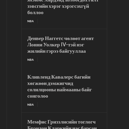
зэвсгийн хэрэг хэрэгсэхгүй
боллоо
NBA
Денвер Наггетс чөлөөт агент
Лонни Уолкер IV-тэй нэг
жилийн гэрээ байгууллаа
NBA
Кливленд Кавалерс багийн
хөгжөөн дэмжигчид
солилцооны наймааны байг
сонголоо
NBA
Мемфис Гриззлисийн тоглогч
Брэндон Кларкийн нас барсан