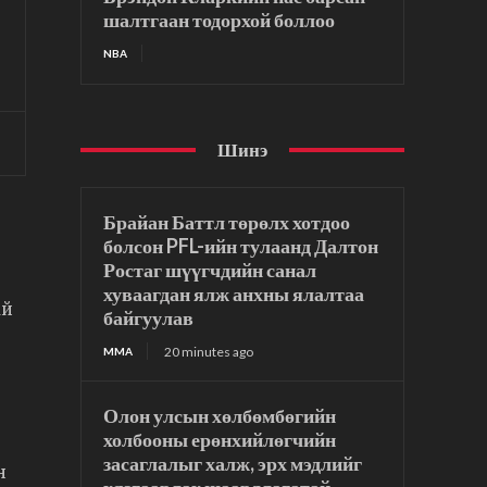
шалтгаан тодорхой боллоо
NBA
Шинэ
Брайан Баттл төрөлх хотдоо
болсон PFL-ийн тулаанд Далтон
Ростаг шүүгчдийн санал
хуваагдан ялж анхны ялалтаа
ай
байгуулав
20 minutes ago
MMA
Олон улсын хөлбөмбөгийн
холбооны ерөнхийлөгчийн
засаглалыг халж, эрх мэдлийг
н