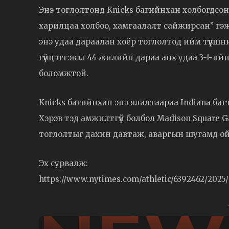
Энэ тоглолтонд Knicks багийнхан холбогдсон,
харилцаа холбоо, хамгаалалт сайжирсан” гэж х
энэ удаа дараалан хоёр тоглолтод ийм түвшний
гүйцэтгэвэл 44 жилийн дараа анх удаа 3-1-ийн
боломжтой.
Knicks багийнхан энэ ялалтаараа Indiana багт
Хэрэв тэд амжилтгүй болбол Madison Square G
тоглолтыг дахин давтаж, аваргын шугамд о
Эх сурвалж:
https://www.nytimes.com/athletic/6392462/2025