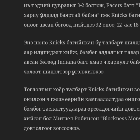
нь тэдний цувралыг 3-2 болгож, Pacers багт 
хариу үйлдэлд баяртай байна” гэж Knicks баг
оноог авсан бөгөөд нийтдээ 32 оноо, 12-аас 
Энэ шөнө Knicks багийнхан бүх талбарт шилдэ
аар илүү шидэлт хийж, бөмбөг алдалтыг тавар
авсан бөгөөд Indiana багт ямар ч хариулт байс
чөлөөт шидэлтээр үргэлжилжээ.
Тоглолтын хоёр талбарт Knicks багийнхан зор
онилсон ч гэлээ өөрийн хамгаалалтдаа онцго
бөмбөг таслалтуудаараа өрсөлдөгчийн довто
хийсэн бол Митчел Робинсон “Blockness Mons
довтолгоог зогсоожээ.