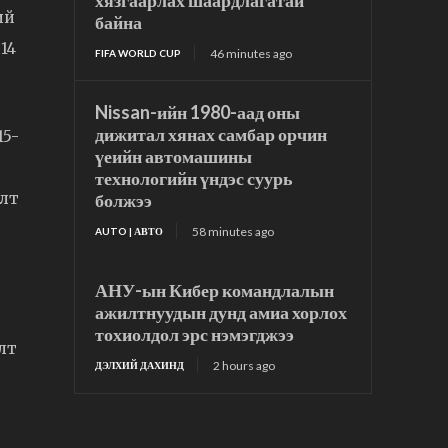
хязгаарлах шаардлагатай
ий
байна
14
46 minutes ago
FIFA WORLD CUP
Nissan-ийн 1980-аад оны
дижитал хянах самбар орчин
15-
үеийн автомашины
технологийн үндэс суурь
элт
болжээ
58 minutes ago
AUTO | АВТО
АНУ-ын Кибер командлалын
ажилтнуудын дунд амиа хорлох
тохиолдол эрс нэмэгджээ
лт
2 hours ago
ДЭЛХИЙ ДАХИНД