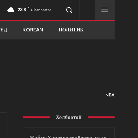
23.8
C
Ulaanbaatar
ҮҮД
KOREAN
ПОЛИТИК
NBA
Холбоотой
Жэймс Хардэнд холбогдох галт