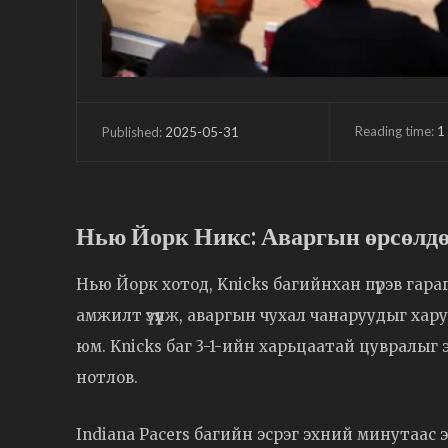
Reading time:
1
2025-05-31
Published:
Нью Йорк Никс: Аваргын өрсөлдөө
Нью Йорк хотод, Knicks багийнхан пүрэв гар
амжилт үзүүлж, аваргын чухал чанаруудыг хару
юм. Knicks баг 3-1-ийн харьцаатай цувралыг эр
нотлов.
Indiana Pacers багийн эсрэг эхний минутаас э