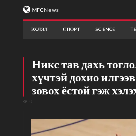
MFC
News
ЭХЛЭЛ
СПОРТ
SCIENCE
T
Никс тав дахь тогл
хүчтэй дохио илгээв
зовох ёстой гэж хэл
43