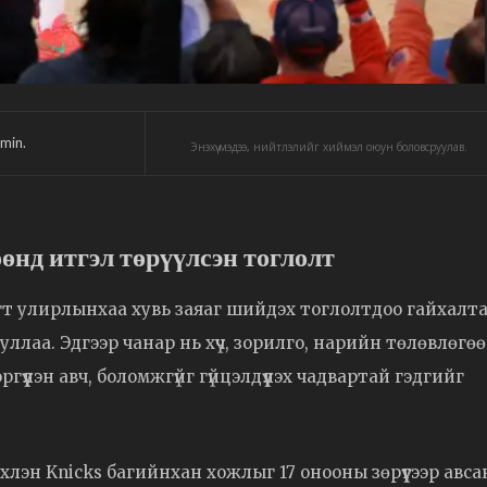
min.
Энэхүү мэдээ, нийтлэлийг хиймэл оюун боловсруулав.
нд итгэл төрүүлсэн тоглолт
агт улирлынхаа хувь заяаг шийдэх тоглолтдоо гайхалт
уллаа. Эдгээр чанар нь хүч, зорилго, нарийн төлөвлөгөө
гүүлэн авч, боломжгүйг гүйцэлдүүлэх чадвартай гэдгийг
хлэн Knicks багийнхан хожлыг 17 онооны зөрүүгээр авса