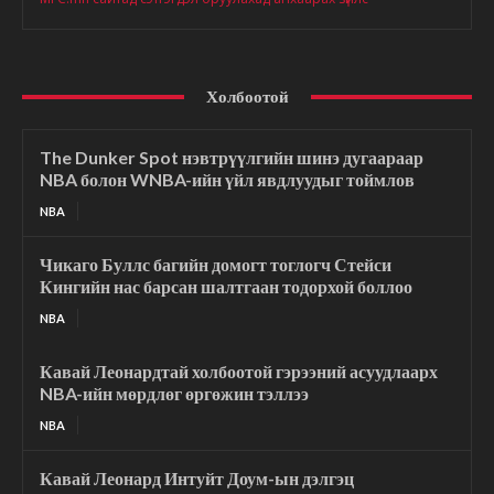
Холбоотой
The Dunker Spot нэвтрүүлгийн шинэ дугаараар
NBA болон WNBA-ийн үйл явдлуудыг тоймлов
NBA
Чикаго Буллс багийн домогт тоглогч Стейси
Кингийн нас барсан шалтгаан тодорхой боллоо
NBA
Кавай Леонардтай холбоотой гэрээний асуудлаарх
NBA-ийн мөрдлөг өргөжин тэллээ
NBA
Кавай Леонард Интуйт Доум-ын дэлгэц