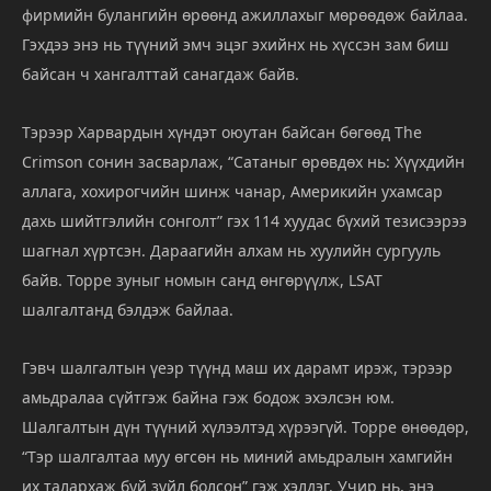
фирмийн булангийн өрөөнд ажиллахыг мөрөөдөж байлаа.
Гэхдээ энэ нь түүний эмч эцэг эхийнх нь хүссэн зам биш
байсан ч хангалттай санагдаж байв.
Тэрээр Харвардын хүндэт оюутан байсан бөгөөд The
Crimson сонин засварлаж, “Сатаныг өрөвдөх нь: Хүүхдийн
аллага, хохирогчийн шинж чанар, Америкийн ухамсар
дахь шийтгэлийн сонголт” гэх 114 хуудас бүхий тезисээрээ
шагнал хүртсэн. Дараагийн алхам нь хуулийн сургууль
байв. Торре зуныг номын санд өнгөрүүлж, LSAT
шалгалтанд бэлдэж байлаа.
Гэвч шалгалтын үеэр түүнд маш их дарамт ирэж, тэрээр
амьдралаа сүйтгэж байна гэж бодож эхэлсэн юм.
Шалгалтын дүн түүний хүлээлтэд хүрээгүй. Торре өнөөдөр,
“Тэр шалгалтаа муу өгсөн нь миний амьдралын хамгийн
их талархаж буй зүйл болсон” гэж хэлдэг. Учир нь, энэ