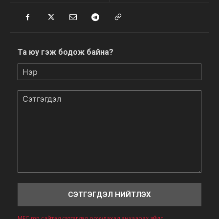
Та юу гэж бодож байна?
Нэр
Сэтгэгдэл
MFC.mn сайтад сэтгэгдэл оруулахад анхаарах зүйлс