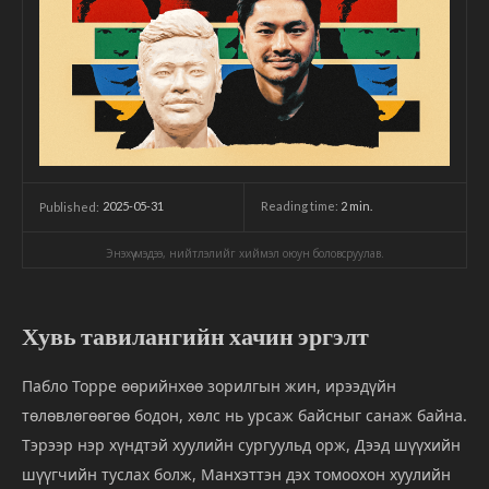
2025-05-31
Reading time:
2
min.
Published:
Энэхүү мэдээ, нийтлэлийг хиймэл оюун боловсруулав.
Хувь тавилангийн хачин эргэлт
Пабло Торре өөрийнхөө зорилгын жин, ирээдүйн
төлөвлөгөөгөө бодон, хөлс нь урсаж байсныг санаж байна.
Тэрээр нэр хүндтэй хуулийн сургуульд орж, Дээд шүүхийн
шүүгчийн туслах болж, Манхэттэн дэх томоохон хуулийн