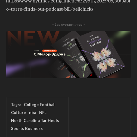
https://www.nytimes.com/athletic/6329507/2025/05/30/pabl
o-torre-finds-out-podcast-bill-belichick/
- Зар сурталчилгаа -
Tags:
College Football
Culture
nba
NFL
North Carolina Tar Heels
Sports Business