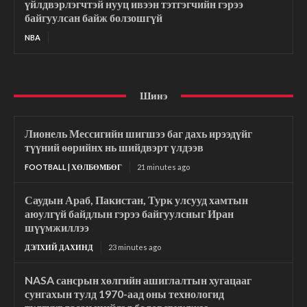
үйлдвэрлэгчтэй нууц ивээн тэтгэгчийн гэрээ
байгуулсан байж болзошгүй
NBA
Шинэ
Лионель Мессигийн шигшээ баг дахь ирээдүйг
түүний өөрийнх нь шийдвэрт үлдээв
FOOTBALL | ХӨЛБӨМБӨГ
21 minutes ago
Саудын Араб, Пакистан, Турк улсууд хамтын
аюулгүй байдлын гэрээ байгуулсныг Иран
шүүмжиллээ
ДЭЛХИЙ ДАХИНД
23 minutes ago
NASA сансрын хөлгийн ашиглалтын хугацааг
сунгахын тулд 1970-аад оны технологид