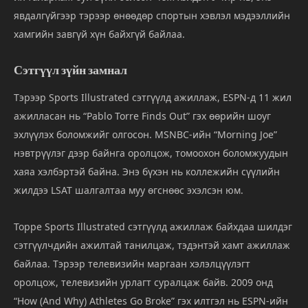
явдалгүйгээр тэрээр өнөөдөр спортын хэвлэл мэдээллийн
хамгийн завгүй хүн байхгүй байлаа.
Сэтгүүл зүйн замнал
Тэрээр Sports Illustrated сэтгүүлд ажиллаж, ESPN-д 11 жил
ажилласан нь “Pablo Torre Finds Out” гэх өөрийн шоуг
эхлүүлэх боломжийг олгосон. MSNBC-ийн “Morning Joe”
нэвтрүүлэг дээр байнга оролцож, томоохон боломжуудын
хаяа хэлбэртэй байна. Энэ бүхэн нь коллежийн сүүлийн
жилдээ LSAT шалгалтаа муу өгснөөс эхэлсэн юм.
Торре Sports Illustrated сэтгүүлд ажиллаж байхдаа шилдэг
сэтгүүлчдийн ажилтай танилцаж, тэдэнтэй хамт ажиллаж
байлаа. Тэрээр телевизийн маргаан хэлэлцүүлэгт
оролцож, телевизийн урлагт суралцаж байв. 2009 онд
“How (And Why) Athletes Go Broke” гэх илтгэл нь ESPN-ийн