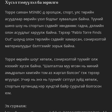
Хүсэл тэмүүлэл ба зорилго
Торре саяхан MSNBC-д оролцож, спорт, улс төрийн
асуудлаар өөрийн үзэл бодлыг хуваалцаж байна. Түүний
шинэ шоу нь спортын сэдвийг хөндөхөөс гадна, дэлхийн
олон асуудлыг харуулж байна. Тэрээр “Pablo Torre Finds
Out” шоунд олон төрлийн сэдвийг хамарсан, сонирхолтой
материалуудыг бэлтгэхийг зорьж байна.
Торре өөрийн шоуг хөтөлж, сонирхолтой түүхийг олж
нээхийг хүсэж байна. “Шалгалтаа муу өгсөн нь миний
амьдралын хамгийн том аз жаргал болсон” гэж тэрээр
өгүүлдэг. Учир нь энэ нь түүнийг сэтгүүл зүйд хөтөлж,
спортын ертөнцөд нэр хүндтэй байр суурьтай болгосон
юм.
Эх сурвалж: