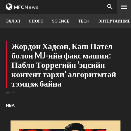
MFC
News
ЭХЛЭЛ
СПОРТ
SCIENCE
TECH
ЭНТЕРТАЙНМЕ
Жордон Хадсон, Каш Пател
болон MJ-ийн факс машин:
Пабло Торрегийн ‘эцсийн
контент тархи’ алгоритмтай
тэмцэж байна
67
NBA