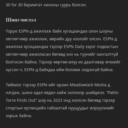
30 for 30 баримтат киноны суурь болсон.
Шинэ чиглэл
Торре ESPN-д ажиллаж байх хугацаандаа олон шоуны
хөтлөгчөөр ажиллаж, өөрийн дуу хоолойг олсон. ESPN-д
ажиллах хугацаандаа тэрээр ESPN Daily зэрэг подкастын
хөтлөгчөөр ажилласан бөгөөд энэ нь түүнийг хангалтгүй
болгосон байна. Тэрээр өөртөө илүү их даалгавар өгөхийг
хүссэн ч, ESPN-д байхдаа ийм боломж олдоогүй байна.
Тиймээс тэрээр ESPN-ийг орхин Meadowlark Media-д
нэгдэж, шинэ адал явдал хайж эхлэхээр шийджээ. “Pablo
Torre Finds Out” шоу нь 2023 онд эхэлсэн бөгөөд тэрээр
спортын ертөнцийн гайхалтай нууцуудыг илрүүлэхийг
зорьж байна.