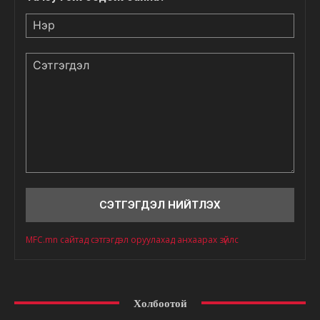
Нэр
Сэтгэгдэл
MFC.mn сайтад сэтгэгдэл оруулахад анхаарах зүйлс
Холбоотой