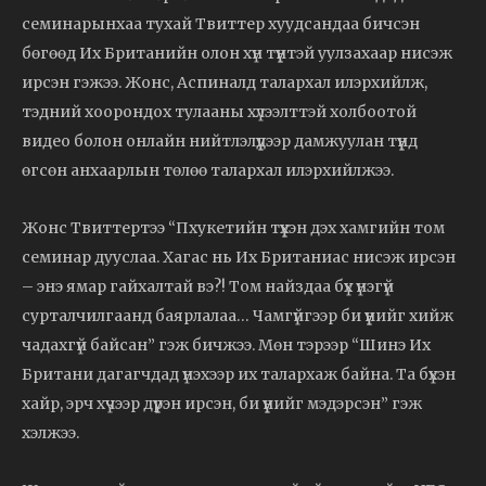
семинарынхаа тухай Твиттер хуудсандаа бичсэн
бөгөөд Их Британийн олон хүн түүнтэй уулзахаар нисэж
ирсэн гэжээ. Жонс, Аспиналд талархал илэрхийлж,
тэдний хоорондох тулааны хүлээлттэй холбоотой
видео болон онлайн нийтлэлүүдээр дамжуулан түүнд
өгсөн анхаарлын төлөө талархал илэрхийлжээ.
Жонс Твиттертээ “Пхукетийн түүхэн дэх хамгийн том
семинар дууслаа. Хагас нь Их Британиас нисэж ирсэн
– энэ ямар гайхалтай вэ?! Том найздаа бүх үнэгүй
сурталчилгаанд баярлалаа… Чамгүйгээр би үүнийг хийж
чадахгүй байсан” гэж бичжээ. Мөн тэрээр “Шинэ Их
Британи дагагчдад үнэхээр их талархаж байна. Та бүхэн
хайр, эрч хүчээр дүүрэн ирсэн, би үүнийг мэдэрсэн” гэж
хэлжээ.