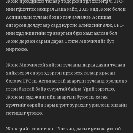
Жонс ирээдүйнхээ талаар тодорхой зүйл хэлээгүй ч, UFC-
ийн гүйцэтгэх захирал Дана Уайт, 2025 онд Жонс болон
Аспиналын тулаан болно гэж амлажээ. Аспинал
өнгөрсөн долдугаар сард Куртис Блэйдсийг ялж, UFC-
ийн хүнд жингийн түр аваргын бүсээ хамгаалсан бол
Жонс дөрвөн сарын дараа Стипе Миочичийг бут
ниргэжээ.
Жонс Миочичтэй хийсэн тулааны дараа дахин тулаан
хийх эсвэл спортод эргэн ирэх эсэх талаар ярьсан
боловч UFC нь Аспиналтай аваргын тулаанд оролцоно
гэсэн баттай байр суурьтай байна. Үүний зэрэгцээ,
Жонсыг хүнд жингийн аваргын бүсээс нь хасах
хүсэлтийг өөрийн гарын үсэгт зурахыг уриалсан онлайн
петицыг үүсгэжээ.
Жонс үүнийг хошигнон “Энэ хандлагыг үргэлжлүүлээрэй—