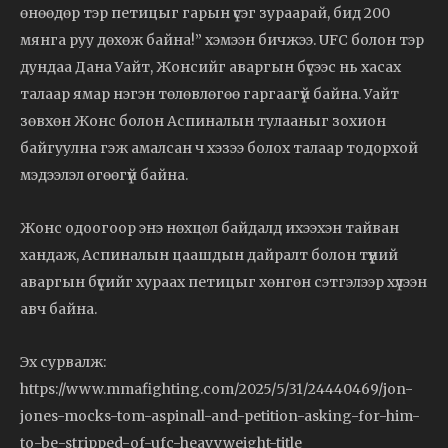
өнөөдөр тэр петицыг гарын үсэг зураарай, бид 200
мянга руу дөхөж байна!” хэмээн бичжээ. UFC болон тэр
дундаа Дана Уайт, Жонсийг аваргын бүсээс нь хасах
талаар ямар нэгэн төлөвлөгөө гаргаагүй байна. Уайт
зөвхөн Жонс болон Аспиналын тулааныг зохион
байгуулна гэж амалсан ч хэзээ болох талаар тодорхой
мэдээлэл өгөөгүй байна.
Жонс одоогоор энэ нөхцөл байдалд ихээхэн тайван
хандаж, Аспиналын цаашдын дайралт болон түүний
аваргын бүсийг хураах петицыг хөнгөн сэтгэлээр хүлээн
авч байна.
Эх сурвалж:
https://www.mmafighting.com/2025/5/31/24440469/jon-
jones-mocks-tom-aspinall-and-petition-asking-for-him-
to-be-stripped-of-ufc-heavyweight-title