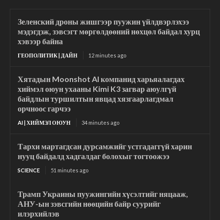
Зеленский дроны жишгээр пуужин үйлдвэрлэхээ
мэдэгдэж, зэвсэгт мөргөлдөөний нөхцөл байдал хурц
хэвээр байна
ГЕОПОЛИТИК | ДАЙН
12 minutes ago
Хятадын Moonshot AI компанид харьяалагдах
хиймэл оюун ухааны Kimi K3 загвар аюулгүй
байдлын туршилтын явцад хязгаарлагдмал
орчноос гарчээ
AI | ХИЙМЭЛ ОЮУН
34 minutes ago
Тархи мартагдсан дурсамжийг устгадаггүй харин
нууц байдалд хадгалдаг болохыг тогтоожээ
SCIENCE
51 minutes ago
Трамп Украины пуужингийн хүсэлтийг няцааж,
АНУ-ын зэвсгийн нөөцийн байр суурийг
илэрхийлэв