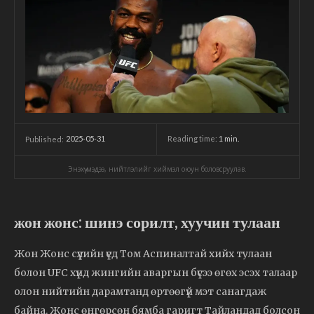
2025-05-31
Reading time:
1
min.
Published:
Энэхүү мэдээ, нийтлэлийг хиймэл оюун боловсруулав.
жон жонс: шинэ сорилт, хуучин тулаан
Жон Жонс сүүлийн үед Том Аспиналтай хийх тулаан
болон UFC хүнд жингийн аваргын бүсээ өгөх эсэх талаар
олон нийтийн дарамтанд өртөөгүй мэт санагдаж
байна. Жонс өнгөрсөн бямба гаригт Тайландад болсон