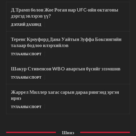
Д.Трамп болон Жое Роган нар UFC-ийн октагоны
дэргэд эвлэрэв үү?
ДЭЛХИЙ ДАХИНД
Теренс Кроуфорд Дана Уайтын Зуффа Боксингийн
талаар бодлоо илэрхийлэв
ТУЛААНЫ СПОРТ
Шакур Стивенсон WBO аваргын бүсийг эзэмшив
ТУЛААНЫ СПОРТ
Жаррел Миллер хагас сарын дараа рингэнд эргэн
ирнэ
ТУЛААНЫ СПОРТ
Шинэ