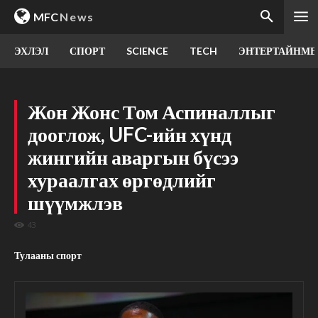
MFC
News
ЭХЛЭЛ
СПОРТ
SCIENCE
TECH
ЭНТЕРТАЙНМЕ
Жон Жонс Том Аспиналлыг
дооглож, UFC-ийн хүнд
жингийн аваргын бүсээ
хураалгах өргөдлийг
шүүмжлэв
43
Тулааны спорт