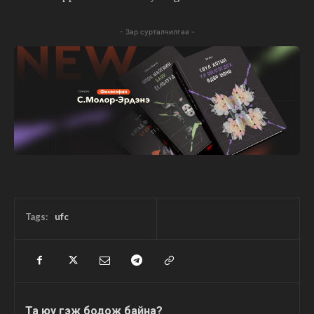
- Зар сурталчилгаа -
Tags:
ufc
Та юу гэж бодож байна?