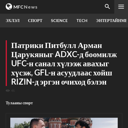
MFC
News
ЭХЛЭЛ
СПОРТ
SCIENCE
TECH
ЭНТЕРТАЙНМЕ
Патрики Питбулл Арман
Царукяныг ADXC-д боомилж
UFC-н санал хүлээж авахыг
хүсэж, GFL-н асуудлаас хойш
RIZIN-д эргэн очиход бэлэн
46
Тулааны спорт