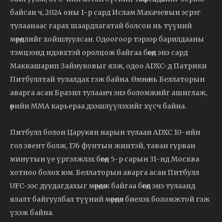
байсан ч, 2024 оны 1-р сард Ислам Махачевын эсрэг
тулаанаас гарах шаардлагатай болсон нь түүний
мөрөөдлийг хойшлуулсан. Одоогоор тэрээр барилдааны
тэмцээнд идэвхтэй оролцож байгаа бөгөөд энэ сард
Маккашарип Зайнуковыг ялж, одоо ADXC-д Патрики
Питбуллтай тулалдах гэж байна. Өмнө нь Беллаторын
аварга асан Бразил тулаанч энэ боломжийг ашиглаж,
өөрийн ММА карьераа дээшлүүлэхийг хүсч байна.
Питбулл болон Царукян нарын тулаан ADXC 10-ийн
гол эвент болж, 176 фунтын жинтэй, таван гурван
минутын үе үргэлжлэх бөгөөд 5-р сарын 31-нд Москва
хотноо болох юм. Беллаторын аварга асан Питбулл
UFC-ээс дуудагдахыг мөрөөдөж байгаа бөгөөд энэ тулаанд
ялалт байгуулбал түүний мөрөөдөл биелэх боломжтой гэж
үзэж байна.