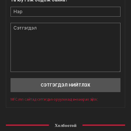
Нэр
Сэтгэгдэл
MFC.mn сайтад сэтгэгдэл оруулахад анхаарах зүйлс
Холбоотой