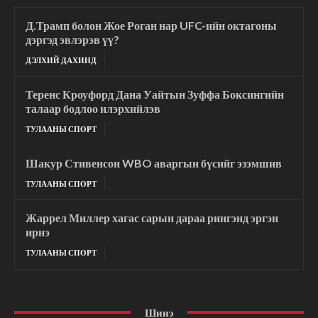
Д.Трамп болон Жое Роган нар UFC-ийн октагоны
дэргэд эвлэрэв үү?
ДЭЛХИЙ ДАХИНД
Теренс Кроуфорд Дана Уайтын Зуффа Боксингийн
талаар бодлоо илэрхийлэв
ТУЛААНЫ СПОРТ
Шакур Стивенсон WBO аваргын бүсийг эзэмшив
ТУЛААНЫ СПОРТ
Жаррел Миллер хагас сарын дараа рингэнд эргэн
ирнэ
ТУЛААНЫ СПОРТ
Шинэ