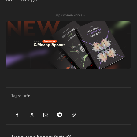
- Зар сурталчилгаа -
Tags:
ufc
Та юу гэж бодож байна?