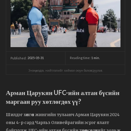
2025-05-31
Reading time:
1
min.
Published:
Энэхүү мэдээ, нийтлэлийг хиймэл оюун боловсруулав.
Арман Царукян UFC-ийн алтан бүсийн
маргаан руу хөтлөгдөх үү?
Шилдэг хөнгөн жингийн тулаанч Арман Царукян 2024
оны 4-р сард Чарльз Оливейрагийн эсрэг ялалт
байгуулж, UFC-ийн алтан бүсийн төлөө өрсөлдөхийг зорьж