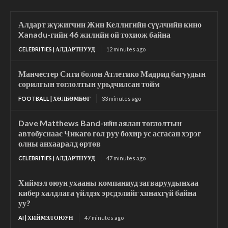
Алдарт жүжигчин Жин Келлигийн сүүлчийн кино
Xanadu-гийн 46 жилийн ой тохиож байна
CELEBRITIES | АЛДАРТНУУД
12 minutes ago
Манчестер Сити болон Атлетико Мадрид багуудын
сорилгын тоглолтын урьдчилсан тойм
FOOTBALL | ХӨЛБӨМБӨГ
33 minutes ago
Dave Matthews Band-ийн аялан тоглолтын
автобуснаас Чикаго гол руу бохир ус асгасан хэрэг
олны анхааралд өртөв
CELEBRITIES | АЛДАРТНУУД
47 minutes ago
Хиймэл оюун ухааны компаниуд загваруудынхаа
кибер халдлага үйлдэх эрсдэлийг хянахгүй байна
уу?
AI | ХИЙМЭЛ ОЮУН
47 minutes ago