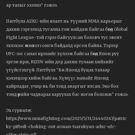
ар талыг эзэлнэ” гэжээ.
Питбулл ADXC-ийн ялалт нь түүний ММА карьерыг
дахин сэргээхэд тусална гэж найдаж байгаа бөгөөд Global
Fight League-тэй гэрээ байгуулсан боловч тус эвент
эхлэхээс өмнө зогсонги байдалд орсон байна. Тэрээр
UFC-ээс санал ирэхийг хүлээж байгаа бөгөөд Япон руу
эргэн ирж, RIZIN-ийн дор дахин тулаан хийхийг
үгүйсгэхгүй. Питбулл “Би Японд буцах талаар
хэлэлцээр хийж байгаа. Хүмүүс намайг Японд
хайрладаг, учир нь би тэнд аваргыг ялсан. Энэ бол
тэнд өөрийн чадвараа харуулах бас нэгэн боломж” гэжээ.
Эх сурвалж:
https://www.mmafighting.com/2025/5/31/24440247/patric
ky-pitbull-choking-out-arman-tsarukyan-adxc-ufc-
offer-rizin-gfl