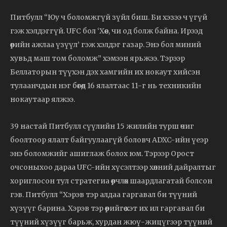
Питбулл “Юу ч боломжгүй зүйл биш. Би хэзээ ч үгүй
гэж хэлдэггүй. UFC бол ‘Хөөе, чи од болж байна. Ирээд
өөрийн ажлаа үзүүл’ гэж хэлдэг газар. Энэ бол миний
хувьд маш том боломж” хэмээн ярьжээ. Тэрээр
Беллаторын түүхэн дэх хамгийн их нокаут хийсэн
тулаанчдын нэг бөгөөд 16 ялалтаас 11-г нь техникийн
нокаутаар ялжээ.
39 настай Питбулл сүүлийн 15 жилийн турш өчиг
боолтоор ялалт байгуулаагүй боловч ADXC-ийн үеэр
энэ боломжийг ашиглаж болох юм. Тэрээр Орост
очсоныхоо дараа UFC-ийн хүсэлтээр хөлний дайралтыг
хориглосон тул стратегиа өөрчлөх шаардлагатай болсон
гэв. Питбулл “Хэрэв тэр алдаа гаргавал би түүний
хүзүүг барина. Хэрэв тэр өөрийгөө хэт их ил гаргавал би
түүний хүзүүг барьж, хурдан жюү-жицүгээр түүний