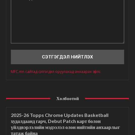
Сэтгэгдэл
MFC.mn сайтад сэтгэгдэл оруулахад анхаарах зүйлс
Холбоотой
2025-26 Topps Chrome Updates Basketball
худалдаанд гарч, Debut Patch карт болон
үйлдвэрлэлийн мэдээлэл олон нийтийн анхаарлыг
татаж байна