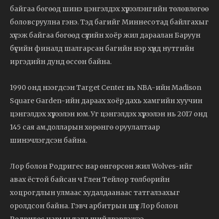
байгаа бөгөөд шинэ цэнгэлдэх хүрээлэнгийн төлөвлөгөө
боловсруулна гэнэ. Тэд багийг Миннесотад байлгахыг
хүсэж байгаа бөгөөд сүүлийн хоёр жил дараалан Баруун
бүсийн финалд шалгарсан багийн нэр хүнд нутгийн
иргэдийн дунд өссөн байна.
1990 онд нээгдсэн Target Center нь NBA-ийн Madison
Square Garden-ийн дараах хоёр дахь хамгийн хуучин
цэнгэлдэх хүрээлэн юм. Уг цэнгэлдэх хүрээлэн нь 2017 онд
145 сая ам.долларын хөрөнгө оруулалтаар
шинэчлэгдсэн байна.
Лор болон Родригес нар өнгөрсөн жил Wolves-ийг
авах ёстой байсан ч Глен Тейлор төлбөрийн
хоцрогдлын улмаас худалдаанаас татгалзахыг
оролдсон байна. Гэвч арбитрын шүүх Лор болон
Родригес нарын талд шийдвэрлэжээ.