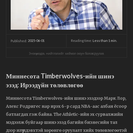
2025-06-01
Reading time:
Less than 1
min.
Published:
Энэхүү мэдээ, нийтлэлийг хиймэл оюун боловсруулав.
Миннесота Timberwolves-ийн шинэ
эзэд: Ирээдүйн төлөвлөгөө
Миннесота Timberwolves-ийн шинэ эзэдээр Марк Лор,
Алекс Родригес нар ирэх 6-р сард NBA-аас албан ёсоор
батлагдах гэж байна. The Athletic-ийн эх сурвалжийн
мэдээлж буйгаар шинэ эзэд багийн бизнесийн тал
дээр илүү идэвхтэй хөрөнгө оруулалт хийх төлөвлөгөөтэй