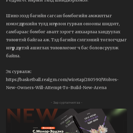
Шинэ эзэд багийн сагсан бөмбөгийн амжилтыг
нэмэгдүүлэхийн тулд илүү олон гурван онооны шидэлт,
самбараас бөмбөг авалт зэрэгт анхаарлаа хандуулах
төлөвтэй байгаа аж. Тэд багийн сэлгээний тоглогчдыг
илүү үр дүнтэй ашиглах төлөвлөгөөг ч бас боловсруулж
байна.
Эх сурвалж:
https://basketball.realgm.com/wiretap/280590/Wolves-
New-Owners-Will-Attempt-To-Build-New-Arena
- Зар сурталчилгаа -