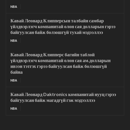
NBA
Кавай Леонард Клипперсын талбайн самбар
үйлдвэрлэгч компанитай олон сая долларын гэрээ
байгуулсан байж болзошгүй тухай мэдээллээ
NBA
Кавай Леонард Клипперс багийн таблой
үйлдвэрлэгч компанитай олон сая ам.долларын
ивээн тэтгэх гэрээ байгуулсан байж болзошгүй
байна
NBA
Кавай Леонард Daktronics компанитай нууц гэрээ
байгуулсан байж магадгүй гэж мэдээллээ
NBA