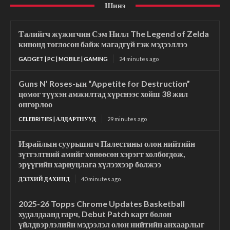
Шинэ
Талийгч жүжигчин Сэм Нилл The Legend of Zelda
кинонд тоглосон байж магадгүй гэж мэдээллээ
GADGET | PC | MOBILE | GAMING
24 minutes ago
Guns N’ Roses-ын “Appetite for Destruction”
цомог түүхэн амжилтад хүрснээс хойш 38 жил
өнгөрлөө
CELEBRITIES | АЛДАРТНУУД
29 minutes ago
Израйлын суурьшигч Палестины олон нийтийн
зүтгэлтний амийг хөнөөсөн хэрэгт холбогдож,
эрүүгийн хариуцлага хүлээхээр болжээ
ДЭЛХИЙ ДАХИНД
40 minutes ago
2025-26 Topps Chrome Updates Basketball
худалдаанд гарч, Debut Patch карт болон
үйлдвэрлэлийн мэдээлэл олон нийтийн анхаарлыг