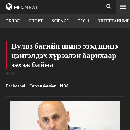
MFC
News
ЭХЛЭЛ
СПОРТ
SCIENCE
TECH
ЭНТЕРТАЙНМЕ
Вулвз багийн шинэ эзэд шинэ
цэнгэлдэх хүрээлэн барихаар
зэхэж байна
39
Basketball | Сагсан бөмбөг
NBA