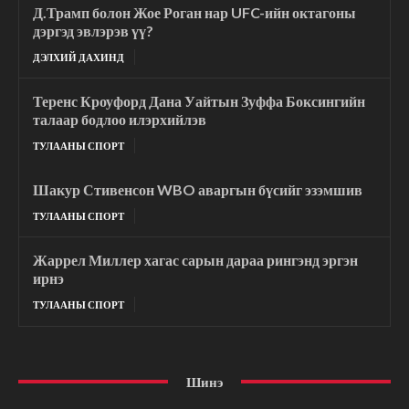
Д.Трамп болон Жое Роган нар UFC-ийн октагоны
дэргэд эвлэрэв үү?
ДЭЛХИЙ ДАХИНД
Теренс Кроуфорд Дана Уайтын Зуффа Боксингийн
талаар бодлоо илэрхийлэв
ТУЛААНЫ СПОРТ
Шакур Стивенсон WBO аваргын бүсийг эзэмшив
ТУЛААНЫ СПОРТ
Жаррел Миллер хагас сарын дараа рингэнд эргэн
ирнэ
ТУЛААНЫ СПОРТ
Шинэ