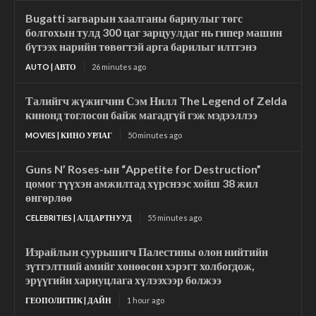
Bugatti загварын хаалганы бариулыг төгс
болгохын тулд 300 цаг зарцуулдаг нь гипер машин
бүтээх нарийн төвөгтэй арга барилыг илтгэнэ
AUTO | АВТО
26 minutes ago
Талийгч жүжигчин Сэм Нилл The Legend of Zelda
кинонд тоглосон байж магадгүй гэж мэдээллээ
MOVIES | КИНО УРЛАГ
50 minutes ago
Guns N’ Roses-ын “Appetite for Destruction”
цомог түүхэн амжилтад хүрснээс хойш 38 жил
өнгөрлөө
CELEBRITIES | АЛДАРТНУУД
55 minutes ago
Израйлын суурьшигч Палестины олон нийтийн
зүтгэлтний амийг хөнөөсөн хэрэгт холбогдож,
эрүүгийн хариуцлага хүлээхээр болжээ
ГЕОПОЛИТИК | ДАЙН
1 hour ago