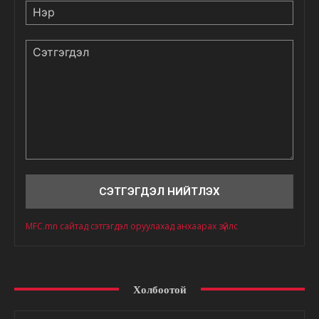
Нэр
Сэтгэгдэл
MFC.mn сайтад сэтгэгдэл оруулахад анхаарах зүйлс
Холбоотой