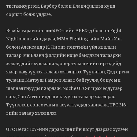
төгсгөлдөө хүргэж, Барбер болон Бланчфилдэд хүнд
сорилт болж үлдлээ.
Бямба гарагийн шөнө UFC-гийн APEX-д болсон Fight
Night эвентийн дараа, MMA Fighting-ийн Майк Хэк
болон Александр К. Ли энэ гэнэтийн үйл явдлын
талаар, мөн Бланчфилдийн нөхцөл байдлын талаархи
мэдэгдлийг хуваалцаж, хоёр тулаанчийн ирээдүйд
ямар нөлөө үзүүлэх талаар хэлэлцлээ. Түүнчлэн, Дэд оргил
тулаанд Матэуш Гамрот ялалт байгуулж, бонусын
шагналтнуудыг зарлаж, Noche UFC-г ирэх есдүгээр
сард Сан Антониод шилжүүлэх талаар хэлэлцэв.
Түүнчлэн, сонсогчдын асуултуудад хариулж, UFC 316-
гийн талаар хэлэлцлээ.
UFC Вегас 107-ийн дараах шөнийн шоуг дээрээс хүлээн