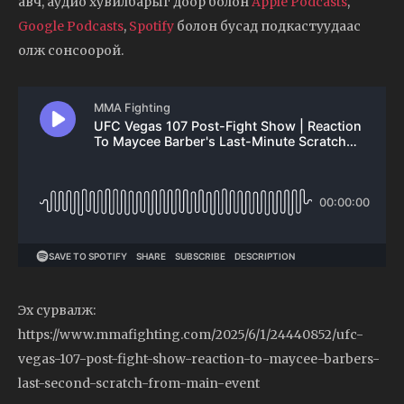
авч, аудио хувилбарыг доор болон
Apple Podcasts
,
Google Podcasts
,
Spotify
болон бусад подкастуудаас
олж сонсоорой.
Эх сурвалж:
https://www.mmafighting.com/2025/6/1/24440852/ufc-
vegas-107-post-fight-show-reaction-to-maycee-barbers-
last-second-scratch-from-main-event