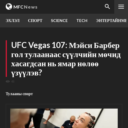
MFC
News
ЭХЛЭЛ
СПОРТ
SCIENCE
TECH
ЭНТЕРТАЙНМЕ
UFC Vegas 107: Мэйси Барбер
гол тулаанаас сүүлчийн мөчид
хасагдсан нь ямар нөлөө
үзүүлэв?
48
Тулааны спорт