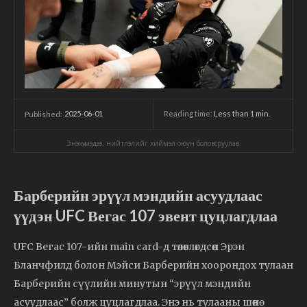
2025-06-01
Reading time:
Less than 1
min.
Published:
Энэхүү мэдээ, нийтлэлийг хиймэл оюун боловсруулав.
Барберийн эрүүл мэндийн асуудлаас
үүдэн UFC Вегас 107 эвент цуцлагдлаа
UFC Вегас 107-ийн main card-д төлөвлөгдсөн Эрэн
Бланчфилд болон Мэйси Барберийн хоорондох тулаан
Барберийн сүүлийн минутын “эрүүл мэндийн
асуудлаас” болж цуцлагдлаа. Энэ нь тулааны шөнө