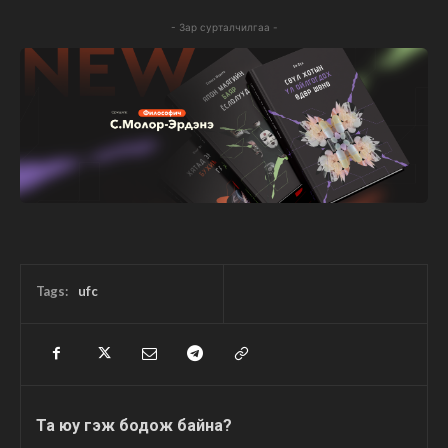
- Зар сурталчилгаа -
Tags:
ufc
Та юу гэж бодож байна?