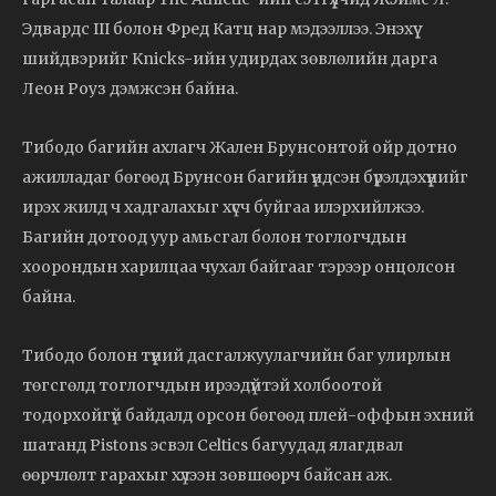
Эдвардс III болон Фред Катц нар мэдээллээ. Энэхүү
шийдвэрийг Knicks-ийн удирдах зөвлөлийн дарга
Леон Роуз дэмжсэн байна.
Тибодо багийн ахлагч Жален Брунсонтой ойр дотно
ажилладаг бөгөөд Брунсон багийн үндсэн бүрэлдэхүүнийг
ирэх жилд ч хадгалахыг хүсч буйгаа илэрхийлжээ.
Багийн дотоод уур амьсгал болон тоглогчдын
хоорондын харилцаа чухал байгааг тэрээр онцолсон
байна.
Тибодо болон түүний дасгалжуулагчийн баг улирлын
төгсгөлд тоглогчдын ирээдүйтэй холбоотой
тодорхойгүй байдалд орсон бөгөөд плей-оффын эхний
шатанд Pistons эсвэл Celtics багуудад ялагдвал
өөрчлөлт гарахыг хүлээн зөвшөөрч байсан аж.