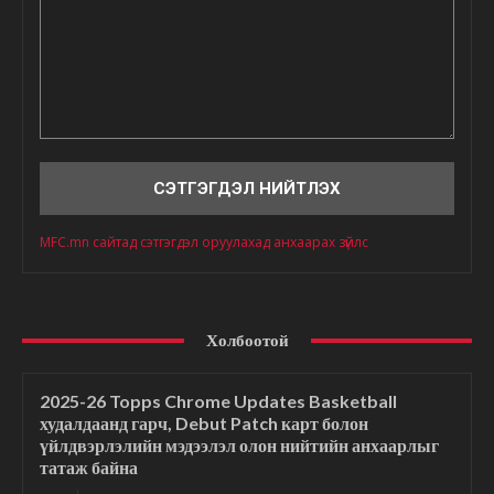
Сэтгэгдэл
MFC.mn сайтад сэтгэгдэл оруулахад анхаарах зүйлс
Холбоотой
2025-26 Topps Chrome Updates Basketball
худалдаанд гарч, Debut Patch карт болон
үйлдвэрлэлийн мэдээлэл олон нийтийн анхаарлыг
татаж байна