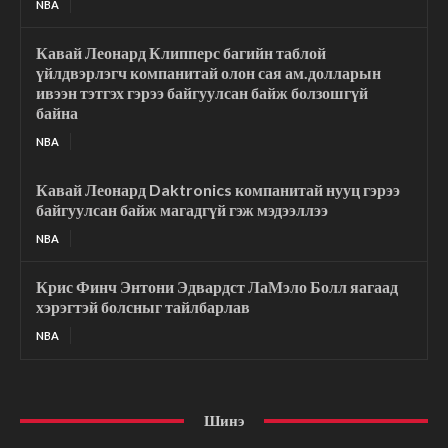
NBA
Кавай Леонард Клипперс багийн таблой
үйлдвэрлэгч компанитай олон сая ам.долларын
ивээн тэтгэх гэрээ байгуулсан байж болзошгүй
байна
NBA
Кавай Леонард Daktronics компанитай нууц гэрээ
байгуулсан байж магадгүй гэж мэдээллээ
NBA
Крис Финч Энтони Эдвардст ЛаМэло Болл яагаад
хэрэгтэй болсныг тайлбарлав
NBA
Шинэ