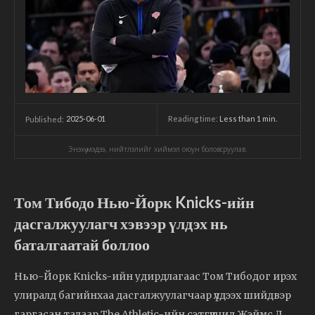
2025-06-01
Reading time:
Less than 1
min.
Published:
Энэхүү мэдээ, нийтлэлийг хиймэл оюун боловсруулав.
Том Тибодо Нью-Йорк Knicks-ийн
дасгалжуулагч хэвээр үлдэх нь
баталгаатай боллоо
Нью-Йорк Knicks-ийн удирдлагаас Том Тибодог ирэх
улиралд багийнхаа дасгалжуулагчаар үлдээх шийдвэр
гаргасан талаар The Athletic-ийн сэтгүүлчид Жэймс Л.