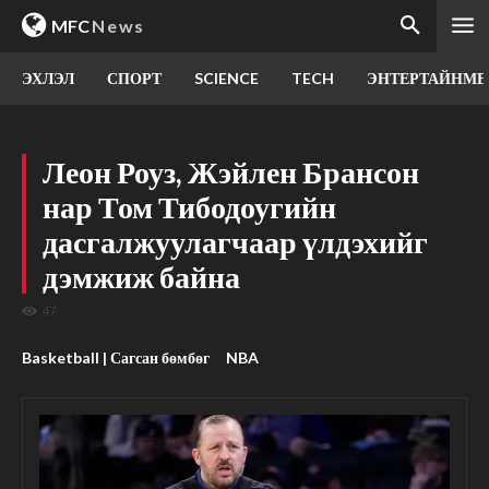
MFC
News
ЭХЛЭЛ
СПОРТ
SCIENCE
TECH
ЭНТЕРТАЙНМЕ
Леон Роуз, Жэйлен Брансон
нар Том Тибодоугийн
дасгалжуулагчаар үлдэхийг
дэмжиж байна
47
Basketball | Сагсан бөмбөг
NBA