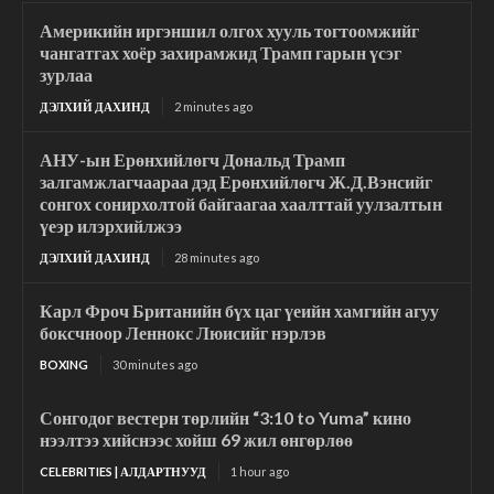
Америкийн иргэншил олгох хууль тогтоомжийг
чангатгах хоёр захирамжид Трамп гарын үсэг
зурлаа
ДЭЛХИЙ ДАХИНД
2 minutes ago
АНУ-ын Ерөнхийлөгч Дональд Трамп
залгамжлагчаараа дэд Ерөнхийлөгч Ж.Д.Вэнсийг
сонгох сонирхолтой байгаагаа хаалттай уулзалтын
үеэр илэрхийлжээ
ДЭЛХИЙ ДАХИНД
28 minutes ago
Карл Фроч Британийн бүх цаг үеийн хамгийн агуу
боксчноор Леннокс Люисийг нэрлэв
BOXING
30 minutes ago
Сонгодог вестерн төрлийн “3:10 to Yuma” кино
нээлтээ хийснээс хойш 69 жил өнгөрлөө
CELEBRITIES | АЛДАРТНУУД
1 hour ago