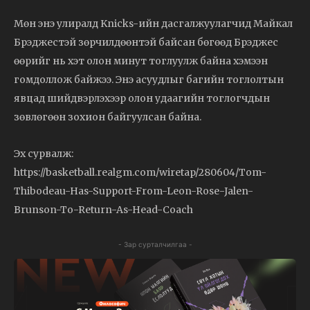
Мөн энэ улиралд Knicks-ийн дасгалжуулагчид Майкал
Брэджестэй зөрчилдөөнтэй байсан бөгөөд Брэджес
өөрийг нь хэт олон минут тоглуулж байна хэмээн
гомдоллож байжээ. Энэ асуудлыг багийн тоглолтын
явцад шийдвэрлэхээр олон удаагийн тоглогчдын
зөвлөгөөн зохион байгуулсан байна.
Эх сурвалж:
https://basketball.realgm.com/wiretap/280604/Tom-
Thibodeau-Has-Support-From-Leon-Rose-Jalen-
Brunson-To-Return-As-Head-Coach
- Зар сурталчилгаа -