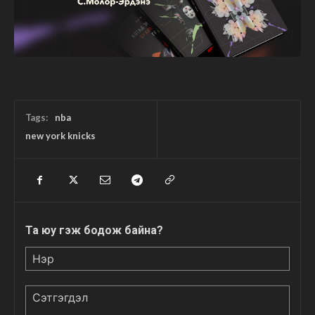
Tags:
nba
new york knicks
Та юу гэж бодож байна?
Нэр