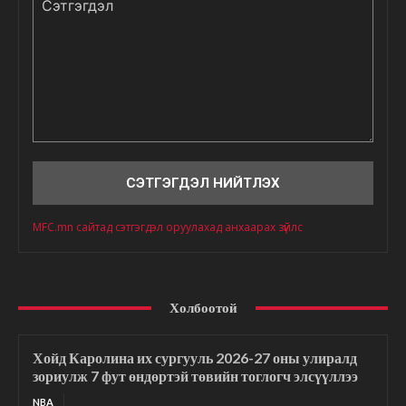
Сэтгэгдэл
MFC.mn сайтад сэтгэгдэл оруулахад анхаарах зүйлс
Холбоотой
Хойд Каролина их сургууль 2026-27 оны улиралд
зориулж 7 фут өндөртэй төвийн тоглогч элсүүллээ
NBA