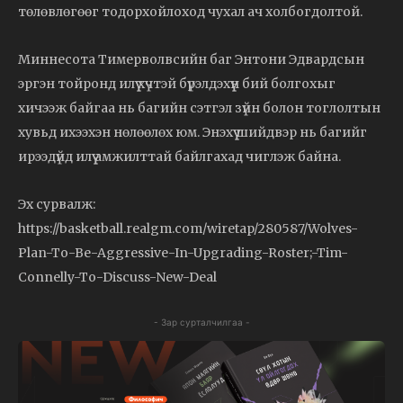
төлөвлөгөөг тодорхойлоход чухал ач холбогдолтой.
Миннесота Тимерволвсийн баг Энтони Эдвардсын
эргэн тойронд илүү хүчтэй бүрэлдэхүүн бий болгохыг
хичээж байгаа нь багийн сэтгэл зүйн болон тоглолтын
хувьд ихээхэн нөлөөлөх юм. Энэхүү шийдвэр нь багийг
ирээдүйд илүү амжилттай байлгахад чиглэж байна.
Эх сурвалж:
https://basketball.realgm.com/wiretap/280587/Wolves-
Plan-To-Be-Aggressive-In-Upgrading-Roster;-Tim-
Connelly-To-Discuss-New-Deal
- Зар сурталчилгаа -