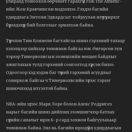
улиралд томоохон өөрчлөлт гарахгүй гэж The Athletic-
ийн Жон Кравчински мэдээллээ. Гэхдээ багийн
удирдлага Энтони Эдвардсыг тойруулан илүү хүчирхэг
бүрэлдэхүүн бий болгохыг эрмэлзэж байна.
Түүнчлэн Тим Коннели багтайгаа шинэ гэрээний талаар
хэлэлцээр хийхээр төлөвлөж байгаа юм. Өнгөрсөн зун
тэрээр Тимерволвсын эзэмшлийн нөхцөл байдлыг
ажиглахын тулд гэрээний сонголтод хүрсэн билээ.
Одоогоор хэд хэдэн баг түүний гэрээний асуудлыг
сонирхож байгаа ч Тимерволвсийн зүгээс гэрээг
шинэчлэхэд итгэлтэй байна.
NBA-ийн зүгээс Марк Лоре болон Алекс Родригез
нарыг багийн шинэ дийлэнх эзэмшигчээр батлах
сүүлийн саналыг ирэх 6-р сард зохион байгуулахаар
төлөвлөж байна. Энэ нь багийн ирээдүйн удирдлагын