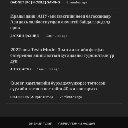
GADGET | PC | MOBILE | GAMING
6 minutes ago
Ираны дайн: АНУ-ын зэвсгийн нөөц багассанаар
Ази дахь холбоотнуудын аюулгүй байдал эрсдэлд
оров
ДЭЛХИЙ ДАХИНД
13 minutes ago
2022 оны Tesla Model 3-ын лити-ийн фосфат
батерейны ашиглалтын хугацааны туршилтын үр
дүн
AUTO | АВТО
14 minutes ago
Queen хамтлагийн бүрэлдэхүүнээрээ тоглосон
сүүлийн тоглолтоос хойш 40 жил өнгөрчээ
CELEBRITIES | АЛДАРТНУУД
23 minutes ago
Бидний тухай
Үйлчилгээний нөхцөл