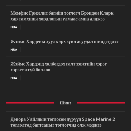
Мемфис Гриззлис багийн тоглогч Брэндон Кларк
хар тамхины хордлогын улмаас амиа алджээ
NBA
Жэймс Хардены хууль эрх зүйн асуудал шийдэгдлээ
NBA
Жэймс Хардэнд холбогдох галт зэвсгийн хэрэг
хэрэгсэхгүй боллоо
NBA
Шинэ
Дэвора Уайлдын тоглосон дүрүүд Space Marine 2
тоглолтод багтсаныг тоглогчид олж мэджээ