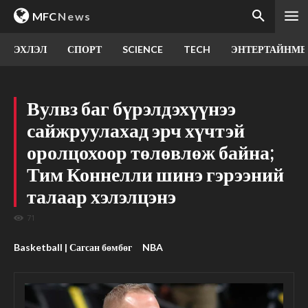
MFC
News
ЭХЛЭЛ
СПОРТ
SCIENCE
TECH
ЭНТЕРТАЙНМЕ
Вулвз баг бүрэлдэхүүнээ
сайжруулахад эрч хүчтэй
оролцохоор төлөвлөж байна;
Тим Коннелли шинэ гэрээний
талаар хэлэлцэнэ
71
Basketball | Сагсан бөмбөг
NBA