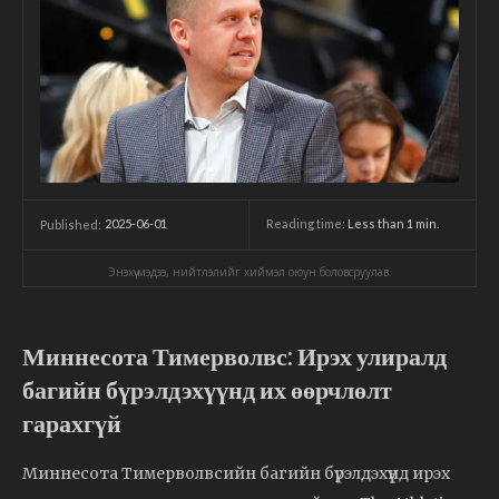
2025-06-01
Reading time:
Less than 1
min.
Published:
Энэхүү мэдээ, нийтлэлийг хиймэл оюун боловсруулав.
Миннесота Тимерволвс: Ирэх улиралд
багийн бүрэлдэхүүнд их өөрчлөлт
гарахгүй
Миннесота Тимерволвсийн багийн бүрэлдэхүүнд ирэх