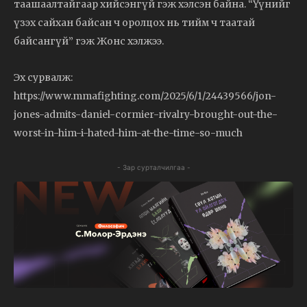
таашаалтайгаар хийсэнгүй гэж хэлсэн байна. “Үүнийг
үзэх сайхан байсан ч оролцох нь тийм ч таатай
байсангүй” гэж Жонс хэлжээ.
Эх сурвалж:
https://www.mmafighting.com/2025/6/1/24439566/jon-
jones-admits-daniel-cormier-rivalry-brought-out-the-
worst-in-him-i-hated-him-at-the-time-so-much
- Зар сурталчилгаа -