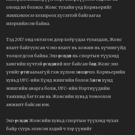
олонд ил болжээ. Жонс тухайн үед Кормьерийг
жинхэнээсээ хохироох хүсэлтэй байгаагаа
илэрхийлсэн байна.
Тэд 2017 онд октагон дээр хоёр удаа тулалдаж, Жонс
ялалт байгуулсан ч энэ ялалт нь хожим нь хүчингүйд
тооцогдсон байна. Энэ өрсөлдөөн нь спортын түүхэнд
хамгийн хүчтэй өрсөлдөөний нэг байсан бөгөөд Жонс энэ
үеийг өөртөө таалаагүй гэж хүлээн зөвшөөрчээ. Кормьерийн
хувьд UFC-ийн Хүнд жингийн болон Хөнгөн хүнд
жингийн аварга болж, UFC-ийн Нэртнүүдийн
танхимд багтсан нь Жонсийн хувьд томоохон
амжилт байсан юм.
Энэ өрсөлдөөн Жонсийн хувьд спортын түүхэнд чухал
байр суурь эзэлсэн хэдий ч тэр үүнийг