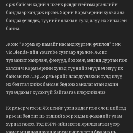
орж байсан хэдий ч ихэнх өрсөлдөгчтэйгөө мэргэжлийн
байдлаар хандаж ирсэн. Харин Кормьерийн хувьд энэ
байдал өөрчлөгдөж, түүнийг ялахын тулд илүү их хичээсэн
байна.
Жонс “Кормьер намайг насанд хүргэж, өөрчилсөн” гэж
Vic Blends-ийн YouTube сувгаар ярьжээ. Жонс
тулааныг хайрлаж, фэнүүд, боломж, мөнгөнд дуртай гэж
хэлсэн ч Кормьерийн хувьд түүний зэвүүцэл илүү их
байсан гэв. Тэр Кормьерийг ялагдуулахын тулд илүү
их бэлтгэл хийж байсан бөгөөд энэ хандлагатай дахин
тулалдахыг хүсэхгүй байгаагаа илэрхийлжээ.
Кормьер ч гэсэн Жонсийг үзэн яддаг гэж олон нийтэд
ярьсан бөгөөд энэ нь тэдний хоорондын өрсөлдөөнийг улам
хурцатгажээ. Тэд ESPN-ийн нэгэн ярилцлагын үеэр
камерын өмнө ширүүн маргаан өрнүүлсэн бөгөөд энэ нь