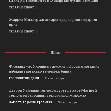
Шакур Стивенсон WBO аваргын бүсийг эзэмшив
ТУЛААНЫ СПОРТ
Жаррел Миллер хагас сарын дараа рингэнд эргэн
ирнэ
ТУЛААНЫ СПОРТ
Шинэ
Финланд улс Украйныг дэмжигч Оросын иргэдийг
албадан гаргахаар төлөвлөж байна
ГЕОПОЛИТИК | ДАЙН
21 minutes ago
Дэвора Уайлдын тоглосон дүрүүд Space Marine 2
тоглолтод багтсаныг тоглогчид олж мэджээ
GADGET | PC | MOBILE | GAMING
58 minutes ago