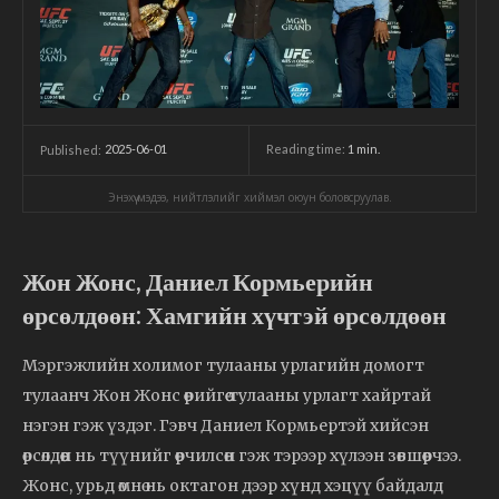
2025-06-01
Reading time:
1
min.
Published:
Энэхүү мэдээ, нийтлэлийг хиймэл оюун боловсруулав.
Жон Жонс, Даниел Кормьерийн
өрсөлдөөн: Хамгийн хүчтэй өрсөлдөөн
Мэргэжлийн холимог тулааны урлагийн домогт
тулаанч Жон Жонс өөрийгөө тулааны урлагт хайртай
нэгэн гэж үздэг. Гэвч Даниел Кормьертэй хийсэн
өрсөлдөөн нь түүнийг өөрчилсөн гэж тэрээр хүлээн зөвшөөрчээ.
Жонс, урьд өмнө нь октагон дээр хүнд хэцүү байдалд