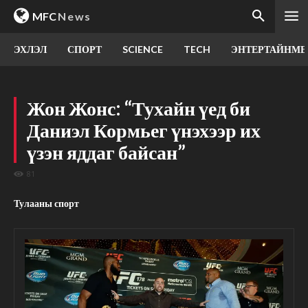
MFC
News
ЭХЛЭЛ
СПОРТ
SCIENCE
TECH
ЭНТЕРТАЙНМЕ
Жон Жонс: “Тухайн үед би
Даниэл Кормьег үнэхээр их
үзэн яддаг байсан”
81
Тулааны спорт