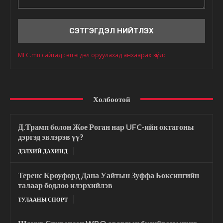
Сэтгэгдэл
MFC.mn сайтад сэтгэгдэл оруулахад анхаарах зүйлс
Холбоотой
Д.Трамп болон Жое Роган нар UFC-ийн октагоны
дэргэд эвлэрэв үү?
ДЭЛХИЙ ДАХИНД
Теренс Кроуфорд Дана Уайтын Зуффа Боксингийн
талаар бодлоо илэрхийлэв
ТУЛААНЫ СПОРТ