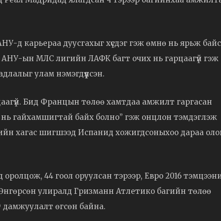
НУ-д карьераа дуусгахыг хүсдэг гэж өмнө нь ярьж байс
р, АНУ-ын МЛС лигийн ЛАФК багт очих нь гарцаагүй гэж
длалыг улам нэмэгдүүлсэн.
рцаагүй. Бид Францын төлөө хамтдаа амжилт гаргасан
х нь гайхамшигтай байх болно” гэж онцлон тэмдэглэж
4-ийн хагас шигшээд Испанид хожигдсоныхоо дараа оло
оролцож, 44 гоол оруулсан тэрээр, Евро 2016 тэмцээн
. Өнгөрсөн улиралд Гризманн Атлетико багийн төлөө
9 дамжуулалт өгсөн байна.