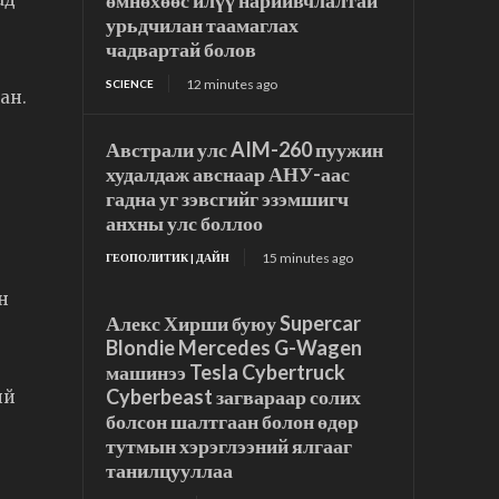
өмнөхөөс илүү нарийвчлалтай
урьдчилан таамаглах
чадвартай болов
12 minutes ago
SCIENCE
ан.
Австрали улс AIM-260 пуужин
худалдаж авснаар АНУ-аас
гадна уг зэвсгийг эзэмшигч
анхны улс боллоо
15 minutes ago
ГЕОПОЛИТИК | ДАЙН
н
Алекс Хирши буюу Supercar
Blondie Mercedes G-Wagen
машинээ Tesla Cybertruck
Cyberbeast загвараар солих
ий
болсон шалтгаан болон өдөр
тутмын хэрэглээний ялгааг
танилцууллаа