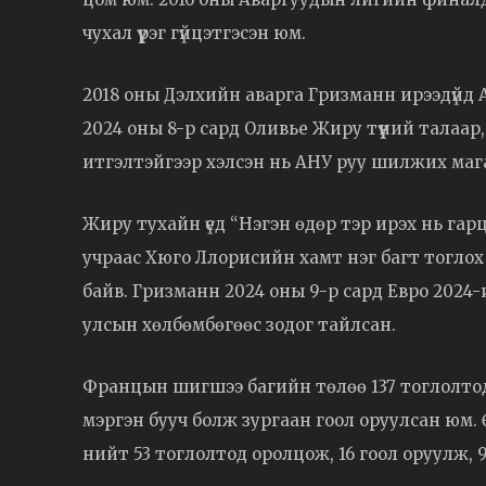
чухал үүрэг гүйцэтгэсэн юм.
2018 оны Дэлхийн аварга Гризманн ирээдүйд А
2024 оны 8-р сард Оливье Жиру түүний талаа
итгэлтэйгээр хэлсэн нь АНУ руу шилжих мага
Жиру тухайн үед “Нэгэн өдөр тэр ирэх нь га
учраас Хюго Ллорисийн хамт нэг багт тогло
байв. Гризманн 2024 оны 9-р сард Евро 202
улсын хөлбөмбөгөөс зодог тайлсан.
Францын шигшээ багийн төлөө 137 тоглолтод 
мэргэн бууч болж зургаан гоол оруулсан юм
нийт 53 тоглолтод оролцож, 16 гоол оруулж, 