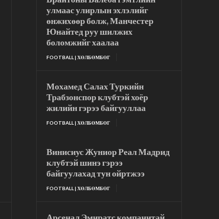
улмаас улирлын эхлэлийг
өнжихөөр болж, Манчестер
Юнайтед руу шилжих
боломжийг хаалаа
FOOTBALL | ХӨЛБӨМБӨГ
Мохамед Салах Туркийн
Трабзонспор клубтэй хоёр
жилийн гэрээ байгууллаа
FOOTBALL | ХӨЛБӨМБӨГ
Винисиус Жуниор Реал Мадрид
клубтэй шинэ гэрээ
байгуулахад тун ойртжээ
FOOTBALL | ХӨЛБӨМБӨГ
Арсенал Эмиратс компанитай