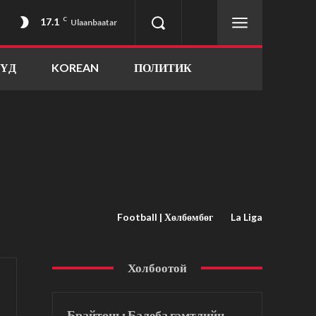
17.1
C
Ulaanbaatar
ҮҮД
KOREAN
ПОЛИТИК
Football | Хөлбөмбөг
La Liga
Холбоотой
Брайтоны Балеба гэмтлийн