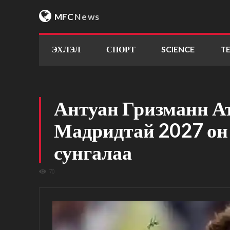
MFC
News
ЭХЛЭЛ
СПОРТ
SCIENCE
T
Антуан Гризманн А
Мадридтай 2027 он 
сунгалаа
70