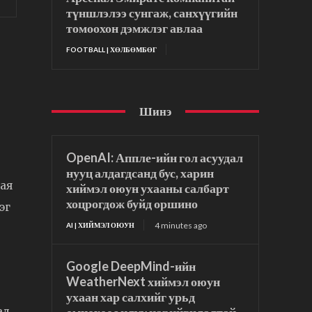
түншлэлээ сунгаж, санхүүгийн
томоохон дэмжлэг авлаа
FOOTBALL | ХӨЛБӨМБӨГ
Шинэ
OpenAI: Аппле-ийн гол асуудал
нууц алдагдсанд бус, харин
сая
хиймэл оюун ухааны салбарт
хоцрогдож буйд оршино
эг
4 minutes ago
AI | ХИЙМЭЛ ОЮУН
Google DeepMind-ийн
WeatherNext хиймэл оюун
ухаан хар салхийг урьд
ад