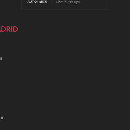
19 minutes ago
AUTO | АВТО
ADRID
l
 in