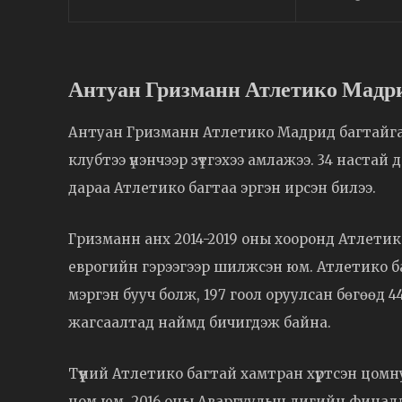
Антуан Гризманн Атлетико Мадрид
Антуан Гризманн Атлетико Мадрид багтайгаа 
клубтээ үнэнчээр зүтгэхээ амлажээ. 34 наста
дараа Атлетико багтаа эргэн ирсэн билээ.
Гризманн анх 2014-2019 оны хооронд Атлетик
еврогийн гэрээгээр шилжсэн юм. Атлетико ба
мэргэн бууч болж, 197 гоол оруулсан бөгөөд 4
жагсаалтад наймд бичигдэж байна.
Түүний Атлетико багтай хамтран хүртсэн цом
цом юм. 2016 оны Аваргуудын лигийн финалд