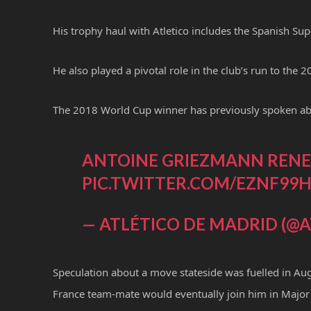
His trophy haul with Atletico includes the Spanish Su
He also played a pivotal role in the club’s run to the
The 2018 World Cup winner has previously spoken about
ANTOINE GRIEZMANN RENE
PIC.TWITTER.COM/EZNF99
— ATLÉTICO DE MADRID (@A
Speculation about a move stateside was fuelled in Au
France team-mate would eventually join him in Major L