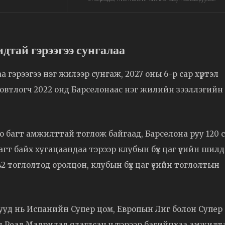
тай гэрээгээ сунгалаа
гэрээгээ нэг жилээр сунгаж, 2027 оны 6-р сар хүртэл
й довтлогч 2022 онд Барселонаас нэг жилийн зээллэгийн
о багт амжилттай тоглож байгаад, Барселона руу 120 
гт байх хугацаандаа тэрээр клубын бүх цаг үеийн шилд
42 тоглолтод оролцон, клубын бүх цаг үеийн тоглолтын
нууд нь Испанийн Супер цом, Европын Лиг болон Супер
 Реал Мадридад ялагдсан ч тэрээр багийнхаа амжилт