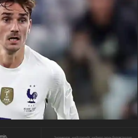
min.
Энэхүү мэдээ, нийтлэлийг хиймэл оюун боловсруулав.