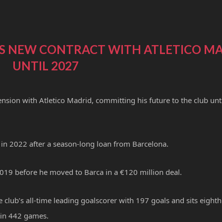
S NEW CONTRACT WITH ATLETICO M
UNTIL 2027
ion with Atletico Madrid, committing his future to the club unti
in 2022 after a season-long loan from Barcelona.
 2019 before he moved to Barca in a €120 million deal.
club’s all-time leading goalscorer with 197 goals and sits eighth
d in 442 games.