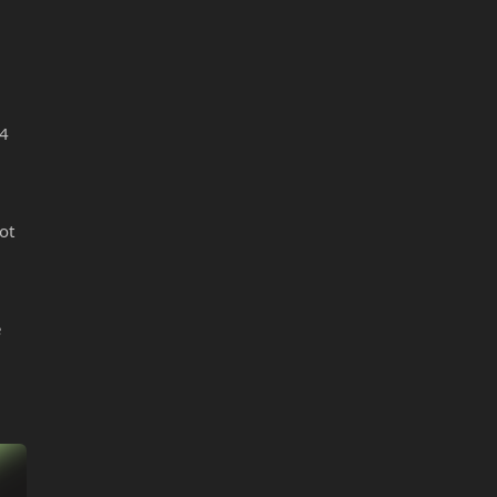
24
ot
e