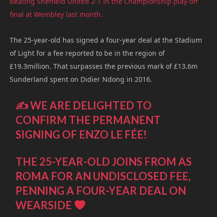
beating Sheffield United 2-1 in the Championship play-off
final at Wembley last month.
The 25-year-old has signed a four-year deal at the Stadium
of Light for a fee reported to be in the region of
£19.3million. That surpasses the previous mark of £13.6m
Sunderland spent on Didier Ndong in 2016.
✍️ WE ARE DELIGHTED TO
CONFIRM THE PERMANENT
SIGNING OF ENZO LE FÉE!
THE 25-YEAR-OLD JOINS FROM AS
ROMA FOR AN UNDISCLOSED FEE,
PENNING A FOUR-YEAR DEAL ON
WEARSIDE