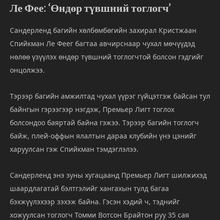
Ле Фее: ‘Өндөр түвшний тоглогч’
Сандерленд багийн хөлбөмбөгийн захирал Кристжаан
Спийкман Ле Феег багтаа авчирснаар чухал мөчүүдэд
нөлөө үзүүлэх өндөр түвшний тоглогчтой болсон гэдгийг
онцолжээ.
Тэрээр багийн амжилтад чухал үүрэг гүйцэтгэж байсан тул
байнгын гэрээгээр нэгдэж, Премьер Лигт тоглох
болсондоо баяртай байна гэжээ. Тэрээр багийн тоглогч
байж, плей-оффын ялалтын дараа клубийн үнэ цэнийг
харуулсан гэж Спийкман тэмдэглэлээ.
Сандерленд энэ зуны хугацаанд Премьер Лигт шилжихэд
шаардлагатай бэлтгэлийг хангахын тулд багаа
бэхжүүлэхээр зэхэж байна. Гэсэн хэдий ч, тэднийг
хожуулсан тоглогч Томми Вотсон Брайтон руу 35 сая