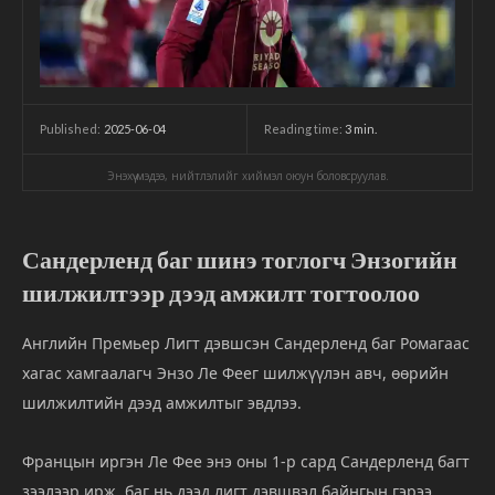
2025-06-04
Reading time:
3
min.
Published:
Энэхүү мэдээ, нийтлэлийг хиймэл оюун боловсруулав.
Сандерленд баг шинэ тоглогч Энзогийн
шилжилтээр дээд амжилт тогтоолоо
Английн Премьер Лигт дэвшсэн Сандерленд баг Ромагаас
хагас хамгаалагч Энзо Ле Феег шилжүүлэн авч, өөрийн
шилжилтийн дээд амжилтыг эвдлээ.
Францын иргэн Ле Фее энэ оны 1-р сард Сандерленд багт
зээлээр ирж, баг нь дээд лигт дэвшвэл байнгын гэрээ