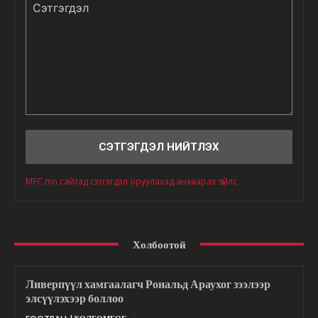
Сэтгэгдэл
MFC.mn сайтад сэтгэгдэл оруулахад анхаарах зүйлс
Холбоотой
Ливерпүүл хамгаалагч Рональд Араухог зээлээр
элсүүлэхээр боллоо