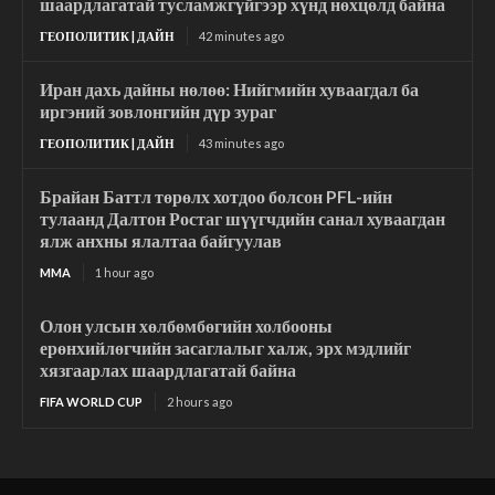
шаардлагатай тусламжгүйгээр хүнд нөхцөлд байна
ГЕОПОЛИТИК | ДАЙН
42 minutes ago
Иран дахь дайны нөлөө: Нийгмийн хуваагдал ба
иргэний зовлонгийн дүр зураг
ГЕОПОЛИТИК | ДАЙН
43 minutes ago
Брайан Баттл төрөлх хотдоо болсон PFL-ийн
тулаанд Далтон Ростаг шүүгчдийн санал хуваагдан
ялж анхны ялалтаа байгуулав
MMA
1 hour ago
Олон улсын хөлбөмбөгийн холбооны
ерөнхийлөгчийн засаглалыг халж, эрх мэдлийг
хязгаарлах шаардлагатай байна
FIFA WORLD CUP
2 hours ago