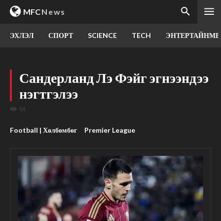
MFC
News
ЭХЛЭЛ
СПОРТ
SCIENCE
TECH
ЭНТЕРТАЙНМЕ
Сандерланд Лэ Фэйг эгнээндээ
нэгтгэлээ
64
Football | Хөлбөмбөг
Premier League