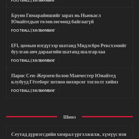
FOOTBALL | ХӨЛБӨМБӨГ
Бруно Гимарайншийг зарах нь Ньюкасл
Юнайтедын төлөвлөгөөнд байгаагүй
FOOTBALL | ХӨЛБӨМБӨГ
EFL цомын нэгдүгээр шатанд Мидлсбро Рексхэмийг
буулган авч дараагийн шатанд шалгарлаа
FOOTBALL | ХӨЛБӨМБӨГ
Парис Сен-Жермен болон Манчестер Юнайтед
клубууд Гётеборг хотноо нөхөрсөг тоглолт хийнэ
FOOTBALL | ХӨЛБӨМБӨГ
Шинэ
Сеутад дүрвэгсдийн хямрал үргэлжилж, хүмүүс нэн