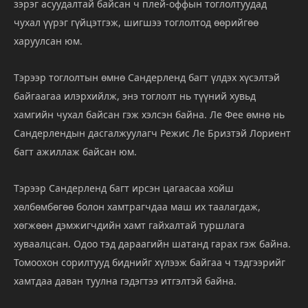
зэрэг асуудалтай байсан ч плей-оффын тоглолтуудад
чухал үүрэг гүйцэтгэж, шигшээ тоглолтод өөрийгөө
харуулсан юм.
Тэрээр тоглолтын өмнө Сандерленд багт үлдэх хүсэлтэй
байгаагаа илэрхийлж, энэ тоглолт нь түүний хувьд
хамгийн чухал байсан гэж хэлсэн байна. Ле Фее өмнө нь
Сандерлендын дасгалжуулагч Режис Ле Бризтэй Лориент
багт ажиллаж байсан юм.
Тэрээр Сандерленд багт ирсэн цагаасаа хойш
хөлбөмбөгөө болон хамтрагчдаа маш их таалагдаж,
хөгжөөн дэмжигчдийн хамт гайхалтай туршлага
хуваалцсан. Одоо тэд дараагийн шатанд гарах гэж байна.
Томоохон сорилтууд биднийг хүлээж байгаа ч тэдгээрийг
хамтдаа даван туулна гэдэгтээ итгэлтэй байна.