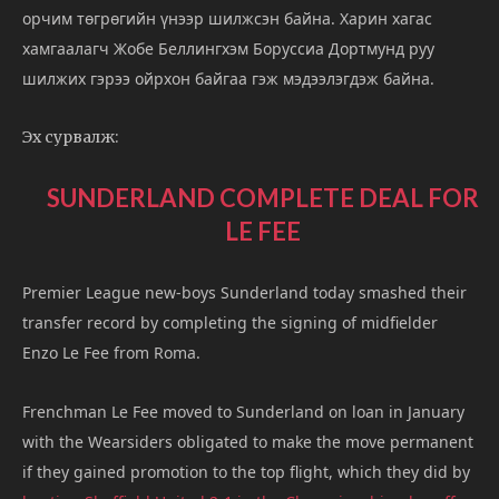
орчим төгрөгийн үнээр шилжсэн байна. Харин хагас
хамгаалагч Жобе Беллингхэм Боруссиа Дортмунд руу
шилжих гэрээ ойрхон байгаа гэж мэдээлэгдэж байна.
Эх сурвалж:
SUNDERLAND COMPLETE DEAL FOR
LE FEE
Premier League new-boys Sunderland today smashed their
transfer record by completing the signing of midfielder
Enzo Le Fee from Roma.
Frenchman Le Fee moved to Sunderland on loan in January
with the Wearsiders obligated to make the move permanent
if they gained promotion to the top flight, which they did by