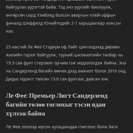
байгуулах үүрэгтэй байв. Тэд энэ үүргийг биелүүлж,
өнгөрсөн сард Уэмблид болсон аваргын плей-оффын
финалд Шеффилд Юнайтедийг 2-1 харьцаагаар хожсон
юм.
25 настай Ле Фее Стэдиум оф Лайт цэнгэлдэхэд дөрвөн
жилийн гэрээг байгуулж, түүний шилжилтийн төлбөр нь
19.3 сая фунт стерлинг орчим гэж мэдээлэгдэж байна. Энэ
нь Сандерленд багийн өмнөх дээд амжилт болох 2016 онд
Дидье Ндонгт төлсөн 13.6 сая фунтаас давсан юм.
Ле Фее: Премьер Лигт Сандерленд
багийн төлөө тоглохыг тэсэн ядан
хүлээж байна
Ле Фее зээлээр ирсэн хугацаандаа гэмтлээс болж бага