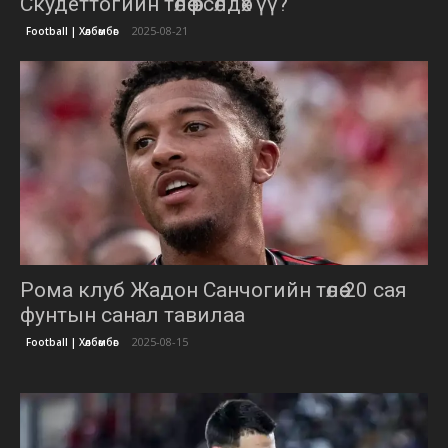
Скудеттогийн төлөө өрсөлдөх үү?
2025-08-21
Football | Хөлбөмбөг
Рома клуб Жадон Санчогийн төлөө 20 сая
фунтын санал тавилаа
2025-08-15
Football | Хөлбөмбөг