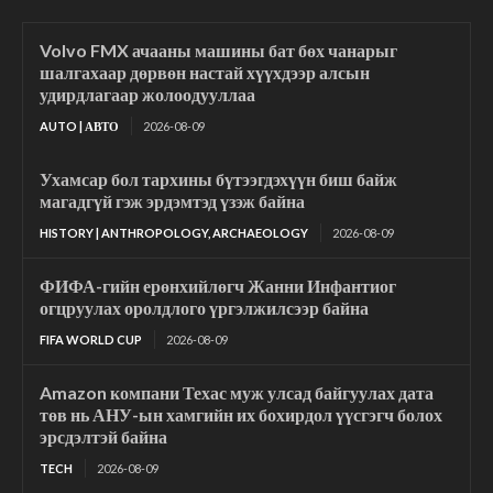
Volvo FMX ачааны машины бат бөх чанарыг
шалгахаар дөрвөн настай хүүхдээр алсын
удирдлагаар жолоодууллаа
AUTO | АВТО
2026-08-09
Ухамсар бол тархины бүтээгдэхүүн биш байж
магадгүй гэж эрдэмтэд үзэж байна
HISTORY | ANTHROPOLOGY, ARCHAEOLOGY
2026-08-09
ФИФА-гийн ерөнхийлөгч Жанни Инфантиог
огцруулах оролдлого үргэлжилсээр байна
FIFA WORLD CUP
2026-08-09
Amazon компани Техас муж улсад байгуулах дата
төв нь АНУ-ын хамгийн их бохирдол үүсгэгч болох
эрсдэлтэй байна
TECH
2026-08-09