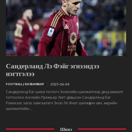
Сандерланд Лэ Фэйг эгнээндээ
нэгтгэлээ
2025-06-04
FOOTBALL | ХӨЛБӨМБӨГ
Сандерленд баг шинэ тоглогч Энзогийн шилжилтээр дээд амжилт
тогтоолоо Английн Премьер Лигт дэвшсэн Сандерленд баг
Ромагаас хагас хамгаалагч Энзо Ле Феег шилжүүлэн авч, өөрийн
шилжилтийн...
Шинэ