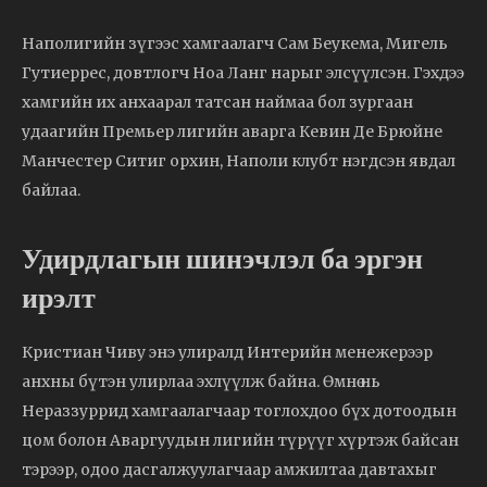
Наполигийн зүгээс хамгаалагч Сам Беукема, Мигель
Гутиеррес, довтлогч Ноа Ланг нарыг элсүүлсэн. Гэхдээ
хамгийн их анхаарал татсан наймаа бол зургаан
удаагийн Премьер лигийн аварга Кевин Де Брюйне
Манчестер Ситиг орхин, Наполи клубт нэгдсэн явдал
байлаа.
Удирдлагын шинэчлэл ба эргэн
ирэлт
Кристиан Чиву энэ улиралд Интерийн менежерээр
анхны бүтэн улирлаа эхлүүлж байна. Өмнө нь
Нераззуррид хамгаалагчаар тоглохдоо бүх дотоодын
цом болон Аваргуудын лигийн түрүүг хүртэж байсан
тэрээр, одоо дасгалжуулагчаар амжилтаа давтахыг