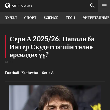
MFC
News
ЭХЛЭЛ
СПОРТ
SCIENCE
TECH
ЭНТЕРТАЙНМЕ
Сери А 2025/26: Наполи ба
Интер Скудеттогийн төлөө
өрсөлдөх үү?
63
Football | Хөлбөмбөг
Serie A