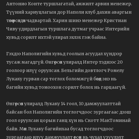
Антонио Конте туршлагатай, амжилт арвин менежер.
Түүний хариуцлагын дор Наполи клуб дахин аваргын
төлөө өрсөлдөх чадвартай. Харин шинэ менежер Кристиан
Чиву удирдлагын туршлага дутмаг учраас Интерийн
хувьд сорилт ихтэй улирал эхлэх гэж байна.
Гэхдээ Наполигийн хувьд гоолын асуудал хүндээр
тусаж магадгүй. Өнгөрсөн улиралд Интер тэднээс 20
гоолоор илүү оруулсан. Бельгийн довтлогч Ромелу
Лукаку гурван сар тоглох боломжгүй бөгөөд энэ нь
багийн хувьд томоохон сорилт болох нь гарцаагүй.
Өнгөрсөн улиралд Лукаку 14 гоол, 10 дамжуулалттай
байсан бол Наполигийн тоглогчдоос зургаагаас дээш
гоол оруулсан цорын ганц хүн нь Скотт МакТоминай
байв. Мөн Лукаку багийнхаа бусад тоглогчдоос
зургаагаар илүү дамжуулалт өгсөн нь чухал үзүүлэлт