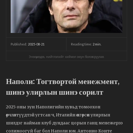
2025-08-21
Reading time:
2
min.
Published:
Энэхүү мэдээ, нийтлэлийг хиймэл оюун боловсруулав.
Наполи: Тогтвортой менежмент,
шинэ улирлын шинэ сорилт
2025 оны зун Наполигийн хувьд томоохон
өөрчлөлтүүдтэй угтсан ч, Италийн өнгөрсөн улирлын
шилдэг найман клуб дундаас цорын ганц менежерээ
солимоогүй баг бол Наполи юм. Антонио Конте