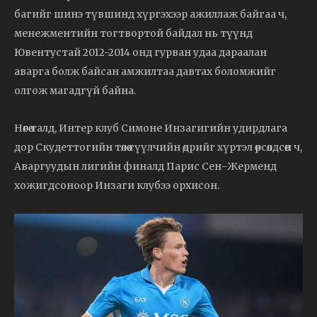
багийг шинэ түвшинд хүргэхээр ажиллаж байгаа ч,
менежментийн тогтвортой байдал нь түүнд
Ювентустай 2012-2014 онд гурван удаа дараалан
аварга болж байсан амжилтаа давтах боломжийг
олгож магадгүй байна.
Нөгөө талд, Интер клуб Симоне Инзагигийн удирдлага
дор Скудеттогийн төлөө сүүлчийн өдрийг хүртэл өрсөлдсөн ч,
Аваргуудын лигийн финалд Парис Сен-Жерменд
хожигдсоноор Инзаги клубээ орхисон.