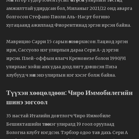
Мөн Игор Тудор Ювентусыг өнгөрсөн улирлын төгсгөлд
амжилттай удирдсан бол, Миланыг 2021/22 онд аварга
болгосон Стефано Пиоли Аль-Насрт богино
хугацаанд ажиллаад Фиорентинад эргэн ирсэн байна.
Маврицио Сарри 15 сарын өмнө орхисон Лациод эргэн
ирж, Сассуоло нэг улирлын дараа Сери А-д эргэн
ирсэн. Плей-оффын ялагч Кремонезе болон 1990/91
улирлаас хойш анх удаа дээд лигт дэвшсэн Пиза
клубууд ч мөн энэ улирлын нэг хэсэг болж байна.
Түүхэн хөөцөлдөөн: Чиро Иммобилегийн
шинэ зогсоол
35 настай Италийн довтлогч Чиро Иммобиле
Бешикташийн төлөө нэг улиралд 19 гоол оруулаад
Бологна клубт нэгдсэн. Тэрбээр одоо тав дахь Сери А