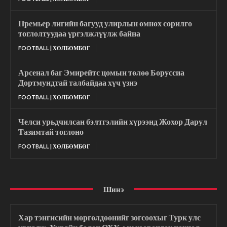
Премьер лигийн багууд улирлын өмнөх сорилго
тоглолтуудаа үргэлжлүүлж байна
FOOTBALL | ХӨЛБӨМБӨГ
Арсенал баг Эмирейтс цомын төлөө Боруссиа
Дортмундтай талбайдаа хүч үзнэ
FOOTBALL | ХӨЛБӨМБӨГ
Челси урьдчилсан бэлтгэлийн хүрээнд Жохор Дарул
Тазимтай тоглоно
FOOTBALL | ХӨЛБӨМБӨГ
Шинэ
Хар тэнгисийн мөргөлдөөнийг зогсоохыг Турк улс