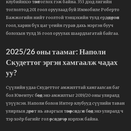
клубийнхээ төлөө тоглох гэж байна. 353 дээд лигийн
тоглолтод 201 гоол оруулаад буй Иммобиле Роберто
Бажжогийн нийт гоолтой тэнцэхийн тулд ердөө дөрвөн
гоол, харин бүх цаг үеийн гурав дахь мэргэн бууч
болохын тулд 16 гоол оруулах шаардлагатай байгаа.
2025/26 оны таамаг: Наполи
Скудеттог эргэн хамгаалж чадах
уу?
Сүүлийн удаа Скудеттог амжилттай хамгаалсан баг
бол Ювентус бөгөөд энэ амжилтыг 2019/20 оны улиралд
үзүүлсэн. Наполи болон Интер клубууд сүүлийн таван
улирлын дөрөвт нь аваргын төлөө өрсөлдсөн бөгөөд энэ улиралд ч
тэр хоёр багийг гол өрсөлдөгчөөр нэрлэж байна.