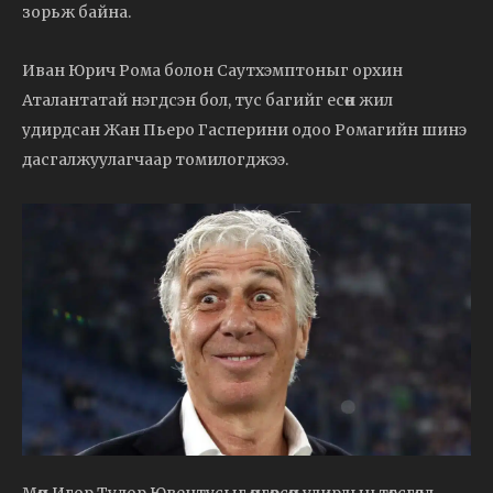
зорьж байна.
Иван Юрич Рома болон Саутхэмптоныг орхин
Аталантатай нэгдсэн бол, тус багийг есөн жил
удирдсан Жан Пьеро Гасперини одоо Ромагийн шинэ
дасгалжуулагчаар томилогджээ.