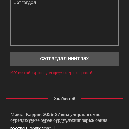
Сэтгэгдэл
MFC.mn сайтад сэтгэгдэл оруулахад анхаарах зүйлс
Холбоотой
Майкл Каррик 2026-27 оны улирлын өмнө
бүрэлдэхүүнээ бүрэн бүрдүүлэхийг зорьж байна
FOOTBALL | ХӨЛБӨМБӨГ