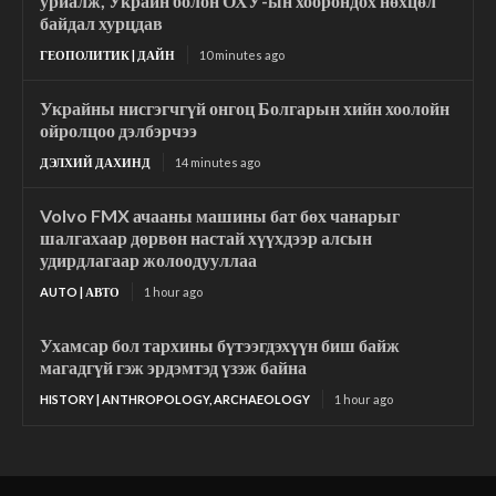
уриалж, Украйн болон ОХУ-ын хоорондох нөхцөл
байдал хурцдав
ГЕОПОЛИТИК | ДАЙН
10 minutes ago
Украйны нисгэгчгүй онгоц Болгарын хийн хоолойн
ойролцоо дэлбэрчээ
ДЭЛХИЙ ДАХИНД
14 minutes ago
Volvo FMX ачааны машины бат бөх чанарыг
шалгахаар дөрвөн настай хүүхдээр алсын
удирдлагаар жолоодууллаа
AUTO | АВТО
1 hour ago
Ухамсар бол тархины бүтээгдэхүүн биш байж
магадгүй гэж эрдэмтэд үзэж байна
HISTORY | ANTHROPOLOGY, ARCHAEOLOGY
1 hour ago