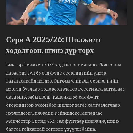
Сери А 2025/26: Шилжилт
хөдөлгөөн, шинэ дүр төрх
Виктор Осимхен 2023 онд Наполиг аварга болгосны
дараа энэ зун 65 сая фунт стерлингийн үнээр
Галатасарайд нэгдэв. Өнгөрсөн улиралд Сери А-гийн
мэргэн буучаар тодорсон Матео Ретеги Аталантагаас
Саудын Арабын Аль-Кадсияд 56 сая фунт
стерлингээр очсон бол шилдэг хагас хамгаалагчаар
нэрлэгдсэн Тижжани Рейжндерс Миланаас
Манчестер Ситид 46.5 сая фунтаар шилжиж, шинэ
багтаа гайхалтай тоглолт үзүүлж байна.