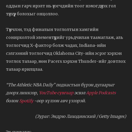
оддын гарч ирэлт нь үзэгчдийн тоог нэмэгдүүлэх гол
түлхүүр болохыг онцоллоо.
Түүнчлэн, тэд финалын тоглолтын хамгийн
сонирхолтой элементүүдийг урьдчилан таамаглаж, аль
тоглогчид X-фактор болж чадах, Indiana-ийн
сэлгээний тоглогчид Oklahoma City-ийн эсрэг хэрхэн
тоглох талаар, мөн Pacers хэрхэн Thunder-ийг довтлох
талаар ярилцлаа.
“The Athletic NBA Daily” подкастын бүрэн дугаарыг
доорх линкээр,
YouTube сувгаар
эсвэл
Apple Podcasts
болон
Spotify
-оор хүлээн авч үзээрэй.
(Зураг: Эндрю Лаходинский / Getty Images)
Эх сурвалж: