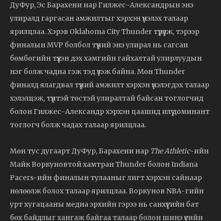
ДуФур, Эс Барахени нар Гилжес-Александрын энэ
улиралд гаргасан амжилтыг хэрхэн үнэлэх талаар
ярилцлаа. Хэрэв Oklahoma City Thunder түрүүлж, тэрээр
финалын MVP болбол түүний энэ улирал нь сагсан
бөмбөгийн түүхэн дэх хамгийн гайхалтай улирлуудын
нэг болж чадна гэж тэд үзэж байна. Мөн Thunder
финалд ялагдвал түүний амжилт хэрхэн үнэлэгдэх талаар
хэлэлцэж, түүнтэй төстэй улиралтай байсан тоглогчид
болон Гилжес-Александр хэрхэн цаашид илүү доминант
тоглогч болж чадах талаар ярилцлаа.
Мөн тус дугаарт ДуФур, Барахени нар
The Athletic
-ийн
Майк Воркуновтой хамтран Thunder болон Indiana
Pacers-ийн финалын тулааныг лигт хэрхэн сайнаар
нөлөөлж болох талаар ярилцлаа. Воркунов NBA-гийн
урт хугацааны медиа эрхийн гэрээ нь санхүүгийн бат
бөх байдлыг хангаж байгаа талаар болон шинэ үеийн