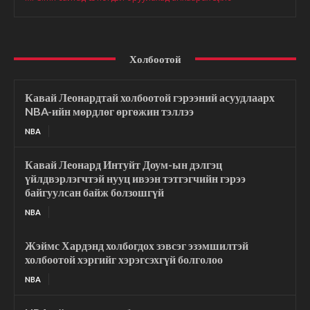
Холбоотой
Кавай Леонардтай холбоотой гэрээний асуудлаарх
NBA-ийн мөрдлөг өргөжин тэллээ
NBA
Кавай Леонард Интуйт Доум-ын дэлгэц
үйлдвэрлэгчтэй нууц ивээн тэтгэгчийн гэрээ
байгуулсан байж болзошгүй
NBA
Жэймс Хардэнд холбогдох зэвсэг эзэмшилтэй
холбоотой хэргийг хэрэгсэхгүй болголоо
NBA