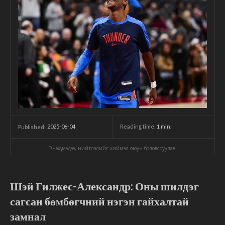
2025-06-04
Reading time:
1
min.
Published:
Энэхүү мэдээ, нийтлэлийг хиймэл оюун боловсруулав.
Шэй Гилжес-Александр: Оны шилдэг
сагсан бөмбөгчний нэгэн гайхалтай
замнал