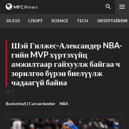
MFC
News
ЭХЛЭЛ
СПОРТ
SCIENCE
TECH
ЭНТЕРТАЙНМЕ
Шэй Гилжес-Александер NBA-
гийн MVP хүртэхүйц
амжилтаар гайхуулж байгаа ч
зорилгоо бүрэн биелүүлж
чадаагүй байна
56
Basketball | Сагсан бөмбөг
NBA