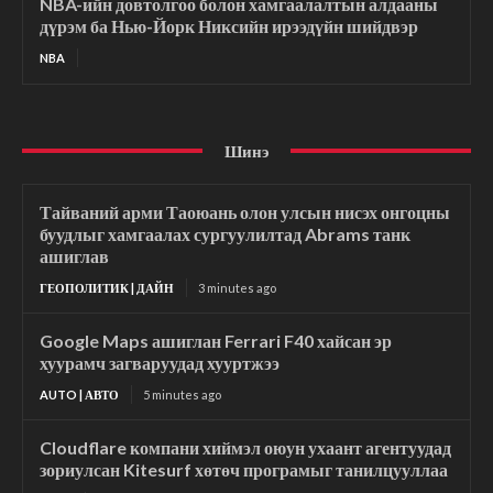
NBA-ийн довтолгоо болон хамгаалалтын алдааны
дүрэм ба Нью-Йорк Никсийн ирээдүйн шийдвэр
NBA
Шинэ
Тайваний арми Таоюань олон улсын нисэх онгоцны
буудлыг хамгаалах сургуулилтад Abrams танк
ашиглав
ГЕОПОЛИТИК | ДАЙН
3 minutes ago
Google Maps ашиглан Ferrari F40 хайсан эр
хуурамч загваруудад хууртжээ
AUTO | АВТО
5 minutes ago
Cloudflare компани хиймэл оюун ухаант агентуудад
зориулсан Kitesurf хөтөч програмыг танилцууллаа