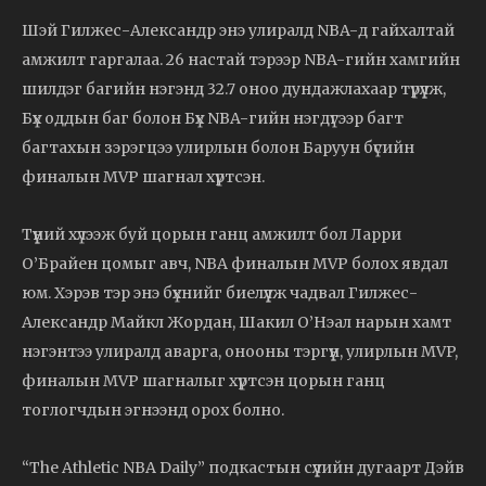
Шэй Гилжес-Александр энэ улиралд NBA-д гайхалтай
амжилт гаргалаа. 26 настай тэрээр NBA-гийн хамгийн
шилдэг багийн нэгэнд 32.7 оноо дундажлахаар түрүүлж,
Бүх оддын баг болон Бүх NBA-гийн нэгдүгээр багт
багтахын зэрэгцээ улирлын болон Баруун бүсийн
финалын MVP шагнал хүртсэн.
Түүний хүлээж буй цорын ганц амжилт бол Ларри
О’Брайен цомыг авч, NBA финалын MVP болох явдал
юм. Хэрэв тэр энэ бүхнийг биелүүлж чадвал Гилжес-
Александр Майкл Жордан, Шакил О’Нэал нарын хамт
нэгэнтээ улиралд аварга, онооны тэргүүн, улирлын MVP,
финалын MVP шагналыг хүртсэн цорын ганц
тоглогчдын эгнээнд орох болно.
“The Athletic NBA Daily” подкастын сүүлийн дугаарт Дэйв