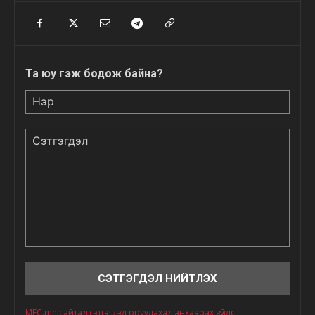
Та юу гэж бодож байна?
Нэр
Сэтгэгдэл
MFC.mn сайтад сэтгэгдэл оруулахад анхаарах зүйлс