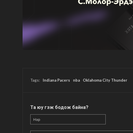
Tags:
Indiana Pacers
nba
Oklahoma City Thunder
Та юу гэж бодож байна?
Нэр