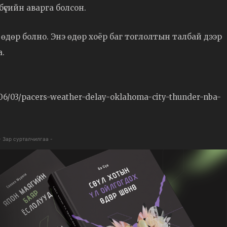
үсийн аварга болсон.
дөр болно. Энэ өдөр хоёр баг тоглолтын талбай дээр
а.
/06/03/pacers-weather-delay-oklahoma-city-thunder-nba-
- Зар сурталчилгаа -