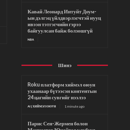
Кавай Леонард Интуйт Доум-
ын дэлгэц үйлдвэрлэгчтэй нууц
ивээн тэтгэгчийн гэрээ
байгуулсан байж болзошгүй
NBA
Шинэ
Roku платформ хиймэл оюун
ухаанаар бүтээсэн контентын
24 цагийн сувгийг нээлээ
1 minute ago
AI | ХИЙМЭЛ ОЮУН
Парис Сен-Жермен болон
Манчестер Юнайтед клубууд