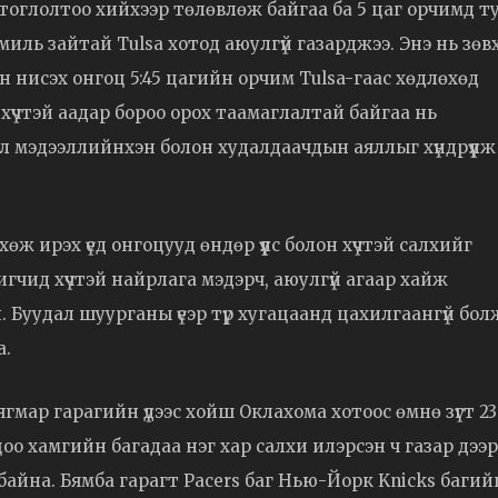
й тоглолтоо хийхээр төлөвлөж байгаа ба 5 цаг орчимд т
 миль зайтай Tulsa хотод аюулгүй газарджээ. Энэ нь зөв
н нисэх онгоц 5:45 цагийн орчим Tulsa-гаас хөдлөхөд
хүчтэй аадар бороо орох таамаглалтай байгаа нь
л мэдээллийнхэн болон худалдаачдын аяллыг хүндрүүлж
өж ирэх үед онгоцууд өндөр үүлс болон хүчтэй салхийг
гчид хүчтэй найрлага мэдэрч, аюулгүй агаар хайж
 Буудал шуурганы үеэр түр хугацаанд цахилгаангүй бол
а.
гмар гарагийн үдээс хойш Оклахома хотоос өмнө зүгт 23
о хамгийн багадаа нэг хар салхи илэрсэн ч газар дээр
 байна. Бямба гарагт Pacers баг Нью-Йорк Knicks багий