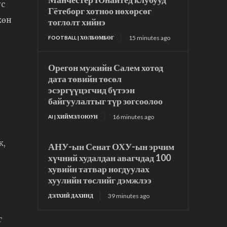
ус
Гётеборг хотноо нөхөрсөг
хөн
тоглолт хийнэ
15 minutes ago
FOOTBALL | ХӨЛБӨМБӨГ
Орегон мужийн Салем хотод
дата төвийн төсөл
эсэргүүцэгчид бүтээн
байгуулалтыг түр зогсоолоо
16 minutes ago
AI | ХИЙМЭЛ ОЮУН
ж,
АНУ-ын Сенат ОХУ-ын эрчим
хүчний худалдан авагчдад 100
хувийн татвар ногдуулах
хуулийн төслийг дэмжлээ
39 minutes ago
ДЭЛХИЙ ДАХИНД
г