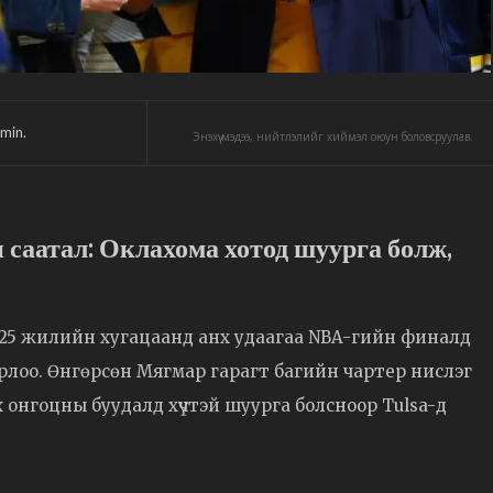
min.
Энэхүү мэдээ, нийтлэлийг хиймэл оюун боловсруулав.
 саатал: Оклахома хотод шуурга болж,
 25 жилийн хугацаанд анх удаагаа NBA-гийн финалд
рлоо. Өнгөрсөн Мягмар гарагт багийн чартер нислэг
 онгоцны буудалд хүчтэй шуурга болсноор Tulsa-д