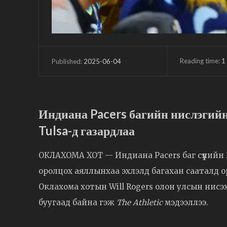
Reading time:
1
2025-06-04
Published:
Индиана Pacers багийн нислэгийн
Tulsa-д газардлаа
ОКЛАХОМА ХОТ — Индиана Pacers баг сүүлийн
оролцох аяллынхаа эхлэлд багахан сааталд о
Оклахома хотын Will Rogers олон улсын нисэх
буугаад байна гэж
The Athletic
мэдээллээ.