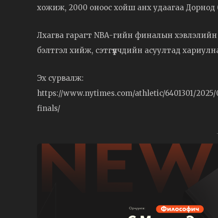
хожиж, 2000 оноос хойш анх удаагаа Дорнод б
Лхагва гарагт NBA-гийн финалын хэвлэлийн ө
бэлтгэл хийж, сэтгүүлчдийн асуултад хариулн
Эх сурвалж:
https://www.nytimes.com/athletic/6401301/2025
finals/