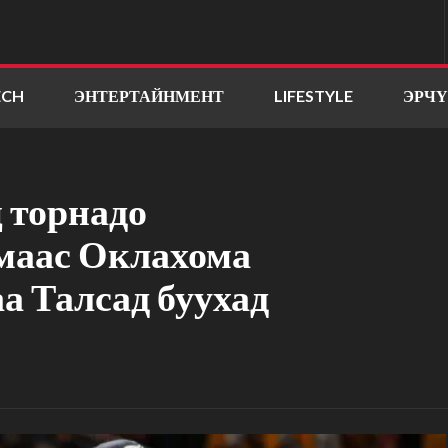
ECH
ЭНТЕРТАЙНМЕНТ
LIFESTYLE
ЭРЧ
ц торнадо
маас Оклахома
а Талсад буухад