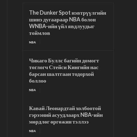
The Dunker Spot нэвтрүүлгийн
шинэ дугаараар NBA болон
WNBA-ийн үйл явдлуудыг
тоймлов
NBA
Чикаго Буллс багийн домогт
тоглогч Стейси Кингийн нас
барсан шалтгаан тодорхой
боллоо
NBA
Кавай Леонардтай холбоотой
гэрээний асуудлаарх NBA-ийн
мөрдлөг өргөжин тэллээ
NBA