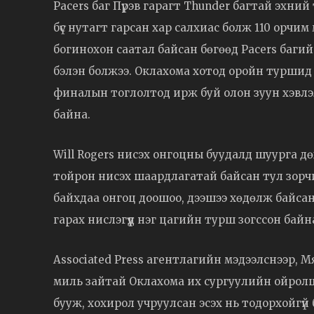
Pacers баг Пүрэв гарагт Thunder багтай эхни
бүс нутагт гарсан хар салхиас болж 110 орчим
богинохон саатал байсан бөгөөд Pacers багий
бэлэн болжээ. Оклахома хотод оройн туршид 
финалын тоглолтод ирж буй олон зуун хэвлэ
байна.
Will Rogers нисэх онгоцны буудалд шуурга дөх
тойрон нисэх шаардлагатай байсан тул зорчи
байхдаа онгоц доошоо, дээшээ хөдөлж байсан.
гарах нислэгүүд нэг цагийн турш зогссон байн
Associated Press агентлагийн мэдээлснээр, Мя
миль зайтай Оклахома их сургуулийн ойролцо
бууж, хохирол учруулсан эсэх нь тодорхойгүй