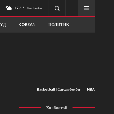
17.6
C
Ulaanbaatar
ҮҮД
KOREAN
ПОЛИТИК
Basketball | Сагсан бөмбөг
NBA
Холбоотой