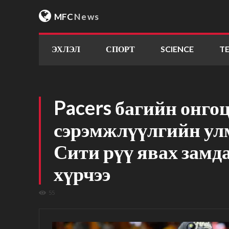
MFC
News
ЭХЛЭЛ
СПОРТ
SCIENCE
T
Pacers багийн онго
сэрэмжлүүлгийн ул
Сити рүү явах замда
хүрчээ
55