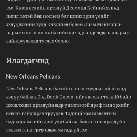
юм. Кнюппелийн ирээдүй Десмонд Бейний хувьд
ижил төстэй бөгөөд Hornets баг шинэ эрин үеийг
эхлүүлэхийн тулд Кнюппел болон Лиам МакНийли
нарыг сонгосон нь багийн ур чадвар, өрсөлдөх чадварыг
сайжруулахад туслах болно.
Ялагдагчид
New Orleans Pelicans
New Orleans Pelicans багийн сонголтуудыг ойлгоход
хэцүү байлаа. Тэд Derik Queen-ийг авахын тулд 10 байр
дээшлэхдээ ирээдүйн өндөр үнэлгээтэй драфтын эрхийг
өгсөн нь гайхшрал төрүүлэв. Тэдний хамгаалалтын
чадвар хамгийн доогуур байгаа бөгөөд энэ нь ирээдүйн
амжилтанд сөргөөр нөлөөлж магадгүй юм.