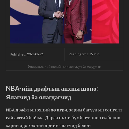
2025-06-26
Reading time:
22
min.
Published:
Энэхүү мэдээ, нийтлэлийг хиймэл оюун боловсруулав.
NBA-ийн драфтын анхны шөнө:
Ялагчид ба ялагдагчид
NBA драфтын эхний өдөр өнгөрч, зарим багуудын сонголт
гайхалтай байлаа. Дараа нь би бүх багт оноо өгөх болно,
харин одоо эхний өдрийн ялагчид болон