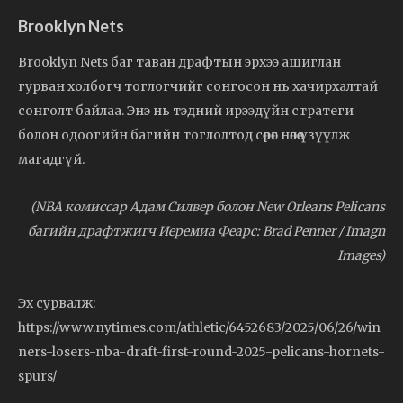
Brooklyn Nets
Brooklyn Nets баг таван драфтын эрхээ ашиглан
гурван холбогч тоглогчийг сонгосон нь хачирхалтай
сонголт байлаа. Энэ нь тэдний ирээдүйн стратеги
болон одоогийн багийн тоглолтод сөрөг нөлөө үзүүлж
магадгүй.
(NBA комиссар Адам Силвер болон New Orleans Pelicans
багийн драфтжигч Иеремиа Феарс: Brad Penner / Imagn
Images)
Эх сурвалж:
https://www.nytimes.com/athletic/6452683/2025/06/26/win
ners-losers-nba-draft-first-round-2025-pelicans-hornets-
spurs/