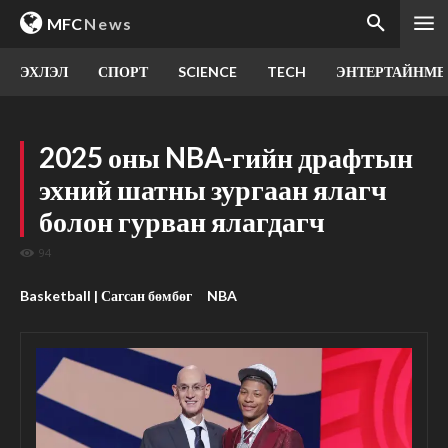
MFC
News
ЭХЛЭЛ
СПОРТ
SCIENCE
TECH
ЭНТЕРТАЙНМЕ
2025 оны NBA-гийн драфтын
эхний шатны зургаан ялагч
болон гурван ялагдагч
94
Basketball | Сагсан бөмбөг
NBA