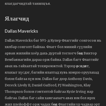
ялагдагчидтай танилцъя.
Ялагчид
Dallas Mavericks
Dallas Mavericks баг №1-д Купер Флаггийг сонгосон нь
хялбар сонголт байлаа. Флагг бол миний сүүлийн
арван жилийн хоёр дахь дуртай тоглогч бөгөөд Виктор
Вембаянагийн дараа орж байна. Dallas багт Флаггийг
авах нь гайхалтай тохиромжтой. Тэрээр өрсөлдөөнт,
ялахыг хүсдэг, багийн ялалтад хувь нэмрээ оруулахад
бэлэн байгаа хүн юм. Dallas баг дээр Anthony Davis,
Dereck Lively II, Daniel Gafford, PJ Washington, Klay
Thompson болон гэмтэлтэй байгаа Kyrie Irving нар
байгаа. Dallas баг сайн хамгаалагч авах юм бол ирэх
жил плейоффт орж чадах бөгөөд Флаггийн ур чадвар эрт