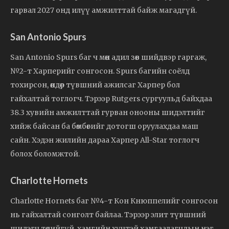
гарвал 2027 онд илүү амжилттай байж магадгүй.
San Antonio Spurs
San Antonio Spurs баг ч мөн адил зөв шийдвэр гаргаж,
№2-т Харперийг сонгосон. Spurs багийн соёлд
тохирсон, өндөр түвшний ажилсаг Харпер бол
гайхалтай тоглогч. Тэрээр Rutgers сургуульд байхдаа
38.3 хувийн амжилттай гурван онооны шидэлтийг
хийж байсан ба бөмбөгийг дотогш оруулахдаа маш
сайн. Хэдэн жилийн дараа Харпер All-Star тоглогч
болох боломжтой.
Charlotte Hornets
Charlotte Hornets баг №4-т Кон Кнюппелийг сонгосон
нь гайхалтай сонголт байлаа. Тэрээр элит түвшний
шидэгч төдийгүй, хамгийн хүчтэй хамгаалагчдын нэг