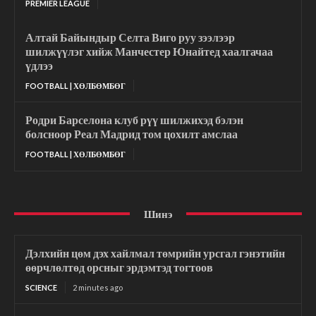
PREMIER LEAGUE
Алтай Байындыр Селта Виго руу зээлээр
шилжүүлэг хийж Манчестер Юнайтед хаалгачаа
үдлээ
FOOTBALL | ХӨЛБӨМБӨГ
Родри Барселона клуб рүү шилжихэд бэлэн
болсноор Реал Мадрид том цохилт амслаа
FOOTBALL | ХӨЛБӨМБӨГ
Шинэ
Дэлхийн цөм дэх хайлмал төмрийн урсгал гэнэтийн
өөрчлөлтөд орсныг эрдэмтэд тогтоов
SCIENCE
2 minutes ago