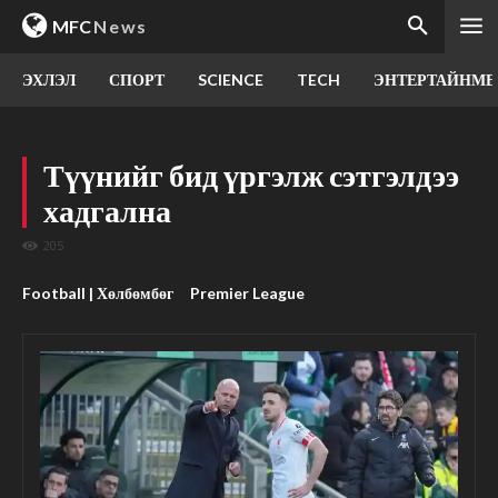
MFC
News
ЭХЛЭЛ
СПОРТ
SCIENCE
TECH
ЭНТЕРТАЙНМЕ
Түүнийг бид үргэлж сэтгэлдээ
хадгална
205
Football | Хөлбөмбөг
Premier League