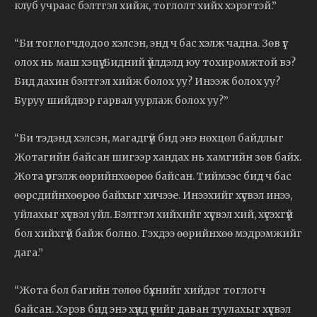
клуб учраас бэлтгэл хийж, тоглолт хийх хэрэгтэй.”
“Би тоглогчдодоо хэлсэн, энд ч бас хэлж чадна. Зөв үг
олох нь маш хэцүү. Бидний үйлдэлд юу тохиромжтой вэ?
Бид дахин бэлтгэл хийж болох уу? Инээж болох уу?
Буруу шийдвэр гарвал уурлаж болох уу?”
“Би тэдэнд хэлсэн, магадгүй бид энэ нөхцөл байдлыг
Жотагийн байсан шигээр хандах нь хамгийн зөв байх.
Жота үргэлж өөрийнхөөрөө байсан. Тиймээс бид ч бас
өөрсдийнхөөрөө байхыг хичээе. Инээхийг хүсвэл инээ,
уйлахыг хүсвэл уйл. Бэлтгэл хийхийг хүсвэл хий, хүсэхгүй
бол хийхгүй байж болно. Гэхдээ өөрийнхөө мэдрэмжийг
дага.”
“Жота бол багийн төлөө бүхнийг хийдэг тоглогч
байсан. Хэрэв бид энэ хүнд үеийг даван туулахыг хүсвэл