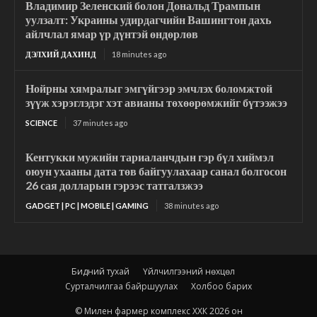
Владимир Зеленский болон Дональд Трампын
уулзалт: Украины удирдагчийн Вашингтон дахь
айлчлал ямар үр дүнтэй өндөрлөв
ДЭЛХИЙ ДАХИНД
18 minutes ago
Нойрны хямралыг эмгүйгээр эмчлэх боломжтой
зүүж хэрэглэдэг хэт авианы төхөөрөмжийг бүтээжээ
SCIENCE
37 minutes ago
Кентукки мужийн тариаланчдын гэр бүл хиймэл
оюун ухааны дата төв байгуулахаар санал болгосон
26 сая долларын гэрээс татгалзжээ
GADGET | PC | MOBILE | GAMING
38 minutes ago
Бидний тухай
Үйлчилгээний нөхцөл
Сурталчилгаа байршуулах
Холбоо барих
© Милен фармер комплекс ХХК 2026 он