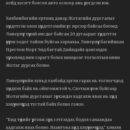
хойд хэсэгт болсон авто ослоор амь үрэгдсэн юм.
Хөлбөмбөгийн ертөнц даяар Жотагийн дурсгалыг
хүндэтгэн олон хүндэтгэлийн үгс ирсээр байгаа бөгөөд
Ливерпүүл түүний өмсдөг байсан 20 дугаарыг хүндэтгэл
үзүүлэн зодог тайлж буйгаа зарлалаа. Ливерпүүл багийнхан
Престон Норт Энд багтай Дийпдэйл цэнгэлдэх
хүрээлэнд ням гарагт болох нөхөрсөг тоглолтын өмнө
Жотаг дурсах болно.
Ливерпүүлийн хувьд талбайд эргэн гарах нь тоглогчдод
хүндхэн байх нь ойлгомжтой ч, Слотын үзэж буйгаар
Жотагийн дурсгалыг зүрхэндээ хадгалж явах нь хүнд
хэцүү мөчүүдэд тустай байх болно гэжээ.
“Бид түүнийг үргэлж зүрх сэтгэлдээ, бодол санаандаа
хадгалж явах болно. Ялангуяа хүнд хэцүү мөчүүдэд,” хэмээн