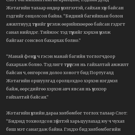
Жотагийн талаар өндөр үнэлгээтэй, сайхан хүн байсан
гэдгийг онцолсон байна. “Бидний багийнхан болон
ажилтнууд түүнийг үргэлж өөрийнхөөрөө байсан гэдэгт
санал нийлдэг. Тиймээс тэд түүнийг хэрхэн үнэлж
байгааг сонсвол бахархах болно.”
“Манай фенүүд ч гэсэн манай багийн тоглогчдоор
бахархаж болно. Тэд лигт түрүүлсэн нь гайхалтай амжилт
байсан ч, өнгөрсөн долоо хоногт бид Португалд
Жотагийн оршуулгад оролцохдоо хэрхэн нэгдмэл
байж, өөрсдийгөө хэрхэн авч явсан нь үнэхээр
гайхалтай байсан.”
Жотагийн үхлийн дараа хөлбөмбөг тоглох талаар Слот:
“Бидэнд тохиолдсон зүйлтэй харьцуулахад юу ч чухал
биш мэт санагдаж байна. Гэхдээ бид хөлбөмбөгийн