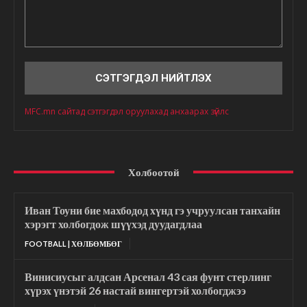
Сэтгэгдэл
MFC.mn сайтад сэтгэгдэл оруулахад анхаарах зүйлс
Холбоотой
Иван Тоуни бие махбодод хүнд гэ учруулсан танхайн
хэрэгт холбогдож шүүхэд дуудагдлаа
FOOTBALL | ХӨЛБӨМБӨГ
Винисиусыг алдсан Арсенал 43 сая фунт стерлинг
хүрэх үнэтэй 26 настай вингертэй холбогджээ