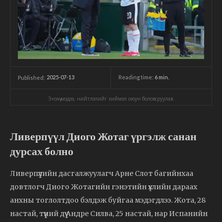
2025-07-13
Reading time:
6
min.
Published:
Энэхүү мэдээ, нийтлэлийг хиймэл оюун боловсруулав.
Ливерпүүл Диого Жотаг үргэлж санан
дурсах болно
Ливерпүүлийн дасгалжуулагч Арне Слот багийнхаа
довтлогч Диого Жотагийн гэнэтийн үхлийн дараах
анхны тоглолтдоо бэлдэж буйгаа мэдэгдлээ. Жота, 28
настай, түүний дүү Андре Силва, 25 настай, нар Испанийн