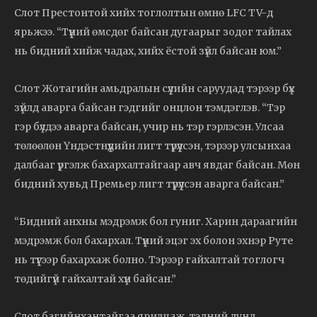
Слот Престонтой хийх тоглолтын өмнө LFC TV-д
ярьжээ. “Түүний өмсдөг байсан дугаарыг зодог тайлах
нь бидний хийж чадах, хийх ёстой зүйл байсан юм.”
Слот Жотагийн амьдралын сүүлийн саруудад тэрээр бүх
зүйлд аварга байсан гэдгийг онцлон тэмдэглэв. “Тэр
гэр бүлдээ аварга байсан, учир нь тэр гэрлэсэн. Улсаа
төлөөлөн Үндэстнүүдийн лигт түрүүлсэн, тэрээр улсынхаа
далбааг үргэлж бахархалтайгаар авч явдаг байсан. Мөн
бидний хувьд Премьер лигт түрүүлсэн аварга байсан.”
“Бидний анхны мэдрэмж бол гуниг. Харин дараагийн
мэдрэмж бол бахархал. Түүний эцэг эх болон эхнэр Руте
нь түүгээр бахархаж болно. Тэрээр гайхалтай тоглогч
төдийгүй гайхалтай хүн байсан.”
Слот багийнхантайгаа ярилцаж, тэдний дунд