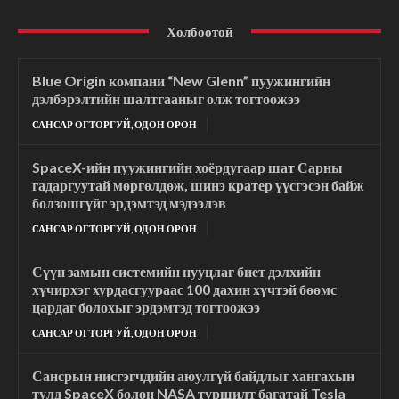
Холбоотой
Blue Origin компани “New Glenn” пуужингийн
дэлбэрэлтийн шалтгааныг олж тогтоожээ
САНСАР ОГТОРГУЙ, ОДОН ОРОН
SpaceX-ийн пуужингийн хоёрдугаар шат Сарны
гадаргуутай мөргөлдөж, шинэ кратер үүсгэсэн байж
болзошгүйг эрдэмтэд мэдээлэв
САНСАР ОГТОРГУЙ, ОДОН ОРОН
Сүүн замын системийн нууцлаг биет дэлхийн
хүчирхэг хурдасгуураас 100 дахин хүчтэй бөөмс
цардаг болохыг эрдэмтэд тогтоожээ
САНСАР ОГТОРГУЙ, ОДОН ОРОН
Сансрын нисгэгчдийн аюулгүй байдлыг хангахын
тулд SpaceX болон NASA туршилт багатай Tesla