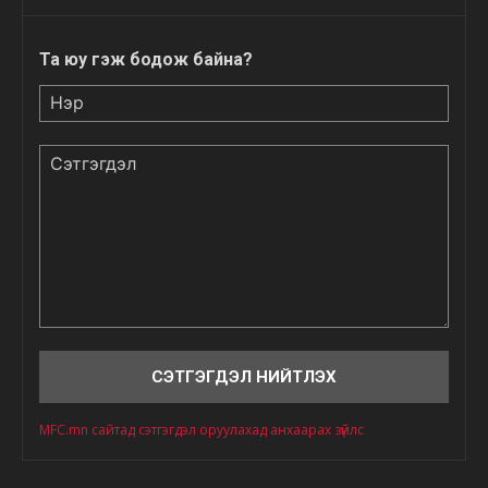
Та юу гэж бодож байна?
Нэр
Сэтгэгдэл
MFC.mn сайтад сэтгэгдэл оруулахад анхаарах зүйлс