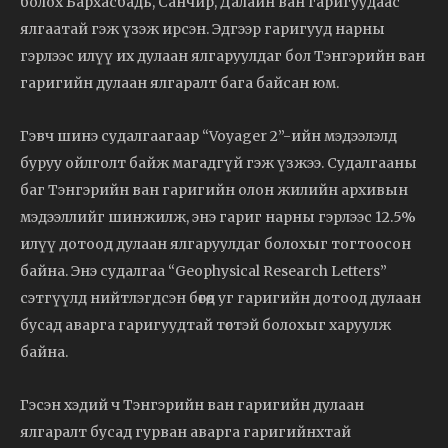
болох Бархасбадь, Санчир, Далайн ван гаригуудаас
ялгаатай гэж үзэж ирсэн. Эдгээр гаригууд нарны
гэрлээс илүү их дулаан ялгаруулдаг бол Тэнгэрийн ван
гаригийн дулаан ялгаралт бага байсан юм.
Гэвч шинэ судалгаагаар “Voyager 2”-ийн мэдээлэлд
буруу ойлголт байж магадгүй гэж үзжээ. Судалгааны
баг Тэнгэрийн ван гаригийн олон жилийн архивын
мэдээллийг шинжилж, энэ гариг нарны гэрлээс 12.5%
илүү дотоод дулаан ялгаруулдаг болохыг тогтоосон
байна. Энэ судалгаа “Geophysical Research Letters”
сэтгүүлд нийтлэгдсэн бөгөөд уг гаригийн дотоод дулаан
бусад аварга гаригуудтай төстэй болохыг харуулж
байна.
Гэсэн хэдий ч Тэнгэрийн ван гаригийн дулаан
ялгаралт бусад гурван аварга гаригийнхтай