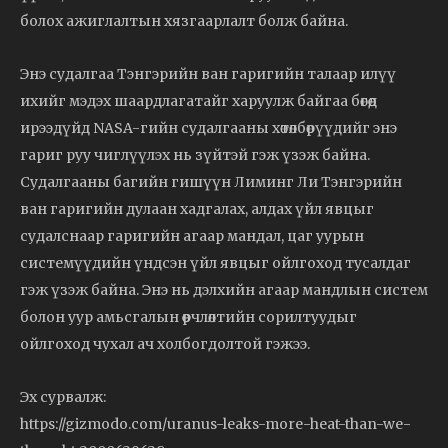
болох ажиглалтын хязгаарлалт болж байна.
Энэ судалгаа Тэнгэрийн ван гаригийн талаар илүү
ихийг мэдэх шаардлагатайг харуулж байгаа бөгөөд
ирээдүйд NASA-гийн судалгааны хөтөлбөрүүдийг энэ
гариг руу чиглүүлэх нь зүйтэй гэж үзэж байна.
Судалгааны багийн гишүүн Лиминг Ли Тэнгэрийн
ван гаригийн дулаан хадгалах, алдах үйл явцыг
судалснаар гаригийн агаар мандал, цаг уурын
системүүдийн үндсэн үйл явцыг ойлгоход тусалдаг
гэж үзэж байна. Энэ нь дэлхийн агаар мандлын систем
болон уур амьсгалын өөрчлөлтийн сорилтуудыг
ойлгоход чухал ач холбогдолтой гэжээ.
Эх сурвалж:
https://gizmodo.com/uranus-leaks-more-heat-than-we-