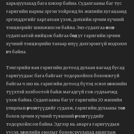
харьцуулахад бага хэвээр байна. Судалгааны баг тус
гаригийн нарны эргэн тойронд 84 жилийн хугацаанд
эргэлддэгийг харгалзан үзэж, дэлхийн эрчим хүчний
тэнцвэрийг шинжилсэн байна. Энэ судалгаа өмнөх
судалгаатай нийцэж байгаа бөгөөд уг гаригийн эрчим
хүчний тэнцвэрийн талаар илүү дэлгэрэнгүй мэдээлэл
өгч байна.
Тэнгэрийн ван гаригийн дотоод дулаан яагаад бусад
гаригуудаас бага байгааг тодорхойлох боломжгүй
байгаа ч энэ нь гаригийн дотоод бүтэц эсвэл хөгжлийн
түүхтэй холбоотой байж магадгүй гэж судлаачид
үзэж байна. Судалгааны баг уг гаригийн 20 жилийн
улирлын өөрчлөлтүүдийг судалж, гаригийн дулааны төсөв
болон эрчим хүчний түвшний өөрчлөлтүүдийг
тодорхойлсон байна. Эдгээр нь аварга гаригуудын
үүсэл, хөгжлийн онолыг боловсруулахад ашиглаж