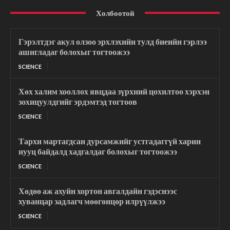
Холбоотой
Гэрэлтдэг акул олзоо эрхлэхийн тулд биеийн гэрлээ
ашигладаг болохыг тогтоожээ
SCIENCE
Хөх халим хооллох явцдаа зүрхний цохилтоо хэрхэн
зохицуулдгийг эрдэмтэд тогтоов
SCIENCE
Тархи мартагдсан дурсамжийг устгадаггүй харин
нууц байдалд хадгалдаг болохыг тогтоожээ
SCIENCE
Хөдөө аж ахуйн хортон авгалдайн гэдэснээс
хуванцар задлагч мөөгөнцөр илрүүлжээ
SCIENCE