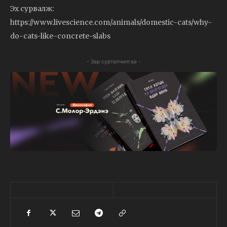
Эх сурвалж:
https://www.livescience.com/animals/domestic-cats/why-
do-cats-like-concrete-slabs
- Зар сурталчилгаа -