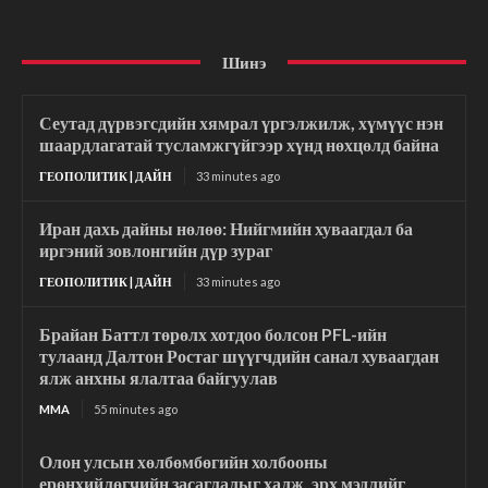
Шинэ
Сеутад дүрвэгсдийн хямрал үргэлжилж, хүмүүс нэн
шаардлагатай тусламжгүйгээр хүнд нөхцөлд байна
ГЕОПОЛИТИК | ДАЙН
33 minutes ago
Иран дахь дайны нөлөө: Нийгмийн хуваагдал ба
иргэний зовлонгийн дүр зураг
ГЕОПОЛИТИК | ДАЙН
33 minutes ago
Брайан Баттл төрөлх хотдоо болсон PFL-ийн
тулаанд Далтон Ростаг шүүгчдийн санал хуваагдан
ялж анхны ялалтаа байгуулав
MMA
55 minutes ago
Олон улсын хөлбөмбөгийн холбооны
ерөнхийлөгчийн засаглалыг халж, эрх мэдлийг