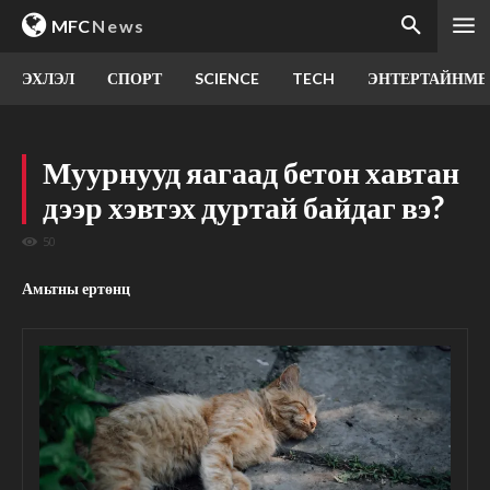
MFC
News
ЭХЛЭЛ
СПОРТ
SCIENCE
TECH
ЭНТЕРТАЙНМЕ
Муурнууд яагаад бетон хавтан
дээр хэвтэх дуртай байдаг вэ?
50
Амьтны ертөнц