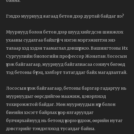
байна.
Гэхдээ муурнууд яагаад бетон дээр дуртай байдаг вэ?
Муурнууд болон бетон дээр шууд хийгдсэн шинжлэх
ухааны судалгаа байхгүй ч нэгэн мэргэжилтэн энэ
талаар хэд хэдэн таамаглал дэвшүүлжээ. Вашингтоны Их
Сургуулийн биологийн профессор Жонатан Лососын
үзэж байгаагаар, муурнууд байгалиасаа сониуч бөгөөд
тэд бетоны бүтэц, хэлбэрт татагддаг байх магадлалтай.
Лососын үзэж байгаагаар, бетоны барзгар гадаргуу нь
муурнуудыг өөрсдийгөө маажиж, цэвэрлэхэд
тохиромжтой байдаг. Мөн муурнуудын нүүр болон
биеийн хэсэгт байрлах үнэр ялгаруулдаг
булчирхайнууд нь бетонд үнэрээ үлдээж, өөрийн нутаг
дэвсгэрийг тэмдэглэхэд тусалдаг байна.