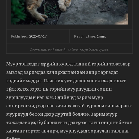
2025-07-17
Reading time:
1
min.
Published:
Энэхүү мэдээ, нийтлэлийг хиймэл оюун боловсруулав.
Муур тэжээдэг хүмүүсийн хувьд тэдний гэрийн тэжээвэр
амьтад заримдаа хачирхалтай зан авир гаргадаг
гэдгийг мэддэг. Пластик уут долоохоос эхлээд гэнэт
гүйж эхлэх зэрэг нь гэрийн муурнуудын сонин
зуршлуудын нэг юм. Сүүлийн үед зарим муур
сонирхогчид өөр нэг хачирхалтай зуршлыг анзаарчээ:
муурнууд бетон дээр дуртай болжээ. Зарим муур
тэжээдэг хүмүүс бүр барилгын дэлгүүрээс тэгш өнцөгт бетон
хавтанг гэртээ авчирч, муурнуудад зориулан тавьдаг