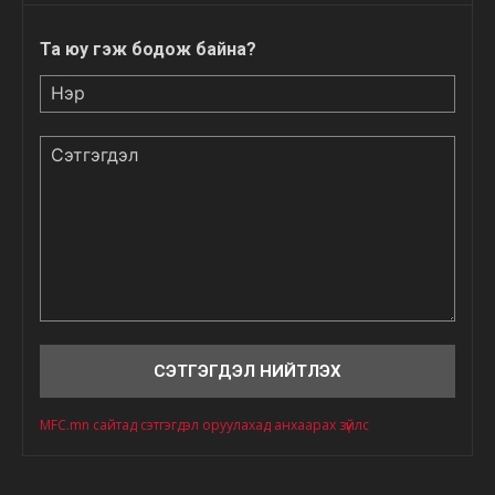
Та юу гэж бодож байна?
Нэр
Сэтгэгдэл
MFC.mn сайтад сэтгэгдэл оруулахад анхаарах зүйлс