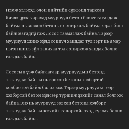
Нэмж хэлэхэд, олон нийтийн сүлжээнд тархсан
бичлэгүүдээс харахад муурнууд бетон блокт татагдаж
байгаа нь зөвхөн бетоныг сонирхож байгаа хэрэг биш
байж магадгүй гэж Лосос таамаглаж байна. Тэрээр
муурнууд шинэ зүйлд сониуч ханддаг тул гэрт нь ямар
нэгэн шинэ зүйл тавихад тэд сонирхож хандах болно
гэж үзэж байна.
Лососын үзэж байгаагаар, муурнуудын бетонд
татагдаж байгаа нь зөвхөн бетоны хэлбэртэй
холбоотой байж болох юм. Тэрээр муурнуудыг өөр
хэлбэртэй бетон зүйлсээр туршиж үзэхийг санал болгож
байна. Энэ нь муурнууд зөвхөн бетоны хэлбэрт
татагдаж байгаа эсэхийг тодорхойлоход туслах болно
гэж үзэж байна.