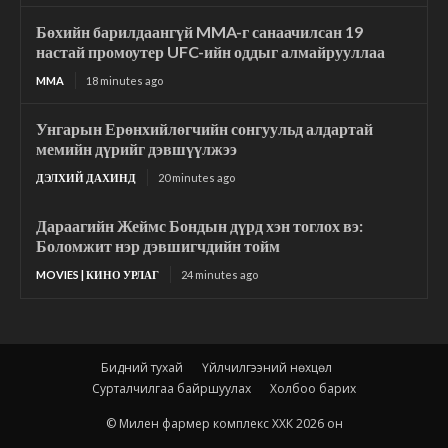
Бөхийн барилдаангүй MMA-г санаачилсан 19
настай промоутер UFC-ийн оддыг алмайрууллаа
MMA
18 minutes ago
Унгарын Ерөнхийлөгчийн сонгуульд алдартай
мемийн дүрийг дэвшүүлжээ
ДЭЛХИЙ ДАХИНД
20 minutes ago
Дараагийн Жеймс Бондын дүрд хэн тоглох вэ:
Боломжит нэр дэвшигчдийн тойм
MOVIES | КИНО УРЛАГ
24 minutes ago
Бидний тухай
Үйлчилгээний нөхцөл
Сурталчилгаа байршуулах
Холбоо барих
© Милен фармер комплекс ХХК 2026 он