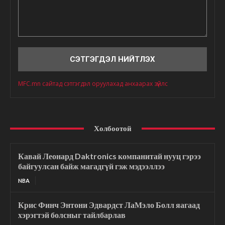
Сэтгэгдэл
MFC.mn сайтад сэтгэгдэл оруулахад анхаарах зүйлс
Холбоотой
Кавай Леонард Daktronics компанитай нууц гэрээ
байгуулсан байж магадгүй гэж мэдээллээ
NBA
Крис Финч Энтони Эдвардст ЛаМэло Болл яагаад
хэрэгтэй болсныг тайлбарлав