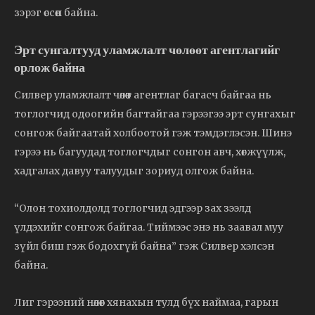
зэрэг өссөн байна.
Эрт сунгалтууд уламжлалт чөлөөт агентлагийг
орлож байна
Силвер уламжлалт чөлөөт агентлаг багасч байгаа нь
тоглогчид одоогийн багтайгаа гэрээгээ эрт сунгахыг
сонгож байгаатай холбоотой гэж тэмдэглэсэн. Шинэ
гэрээ нь багуудад тоглогчдыг сонгон авч, хөгжүүлж,
хадгалах давуу талуудыг зориуд олгож байна.
“Олон тохиолдолд тоглогчид эдгээр зах зээлд
үлдэхийг сонгож байгаа. Тиймээс энэ нь заавал муу
зүйл биш гэж бодохгүй байна” гэж Силвер хэлсэн
байна.
Лиг гэрээний нөлөөг хянахын тулд бүх наймаа, гарын