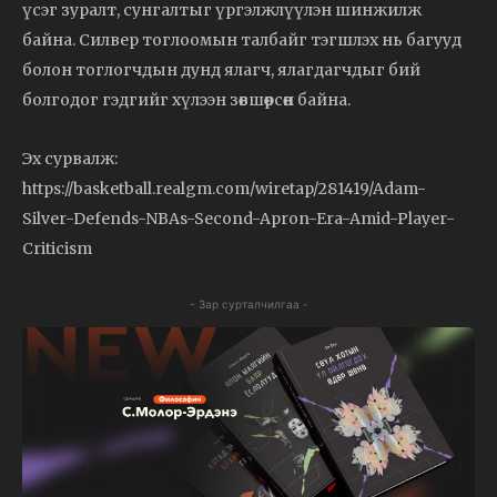
үсэг зуралт, сунгалтыг үргэлжлүүлэн шинжилж
байна. Силвер тоглоомын талбайг тэгшлэх нь багууд
болон тоглогчдын дунд ялагч, ялагдагчдыг бий
болгодог гэдгийг хүлээн зөвшөөрсөн байна.
Эх сурвалж:
https://basketball.realgm.com/wiretap/281419/Adam-
Silver-Defends-NBAs-Second-Apron-Era-Amid-Player-
Criticism
- Зар сурталчилгаа -