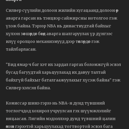
Силвер сүүлийн долоон жилийн хугацаанд долоон өөр
аварга гарсан нь тэнцвэр сайжирсны нотолгоо гэж
үзэж байна. Тэрээр NBA нь династиудтай байхыг
хүлээн зөвшөөрдөг бөгөөд аварга шалгаруулах үр дүнгээс
илүү оролцоо механизмууд дээр төвлөрдөг гэж
тайлбарласан.
“Бид ямар ч баг хэт их зардал гаргах боломжгүй эсвэл
бусад багуудтай харьцуулахад их давуу талтай
байхгүй байхыг баталгаажуулахыг хүсэж байна” гэж
Силвер хэлсэн байна.
Комиссар шинэ гэрээ нь NBA-н дунд түвшний
тоглогчдод хохирол учруулсан гэх шүүмжлэлийг
няцаасан. Лигийн мэдээллээр дунд түвшний цалин
өмнөх гэрээтэй харьцуулахад тогтвортой эсвэл бага