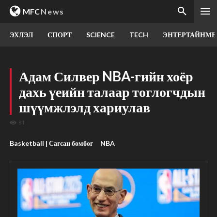
MFC
News
ЭХЛЭЛ
СПОРТ
SCIENCE
TECH
ЭНТЕРТАЙНМЕ
Адам Силвер NBA-гийн хоёр
дахь үеийн талаар тоглогчдын
шүүмжлэлд хариулав
81
Basketball | Сагсан бөмбөг
NBA