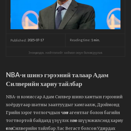
2025-07-17
Reading time:
1
min.
Published:
Энэхүү мэдээ, нийтлэлийг хиймэл оюун боловсруулав.
NBA-н шинэ гэрээний талаар Адам
Силверийн хариу тайлбар
NBA-н комиссар Адам Силвер шинэ хамтын гэрээний
хоёрдугаар шатны заалтуудыг хамгаалж, Дрэймонд
Грийн зэрэг тоглогчдын чөлөөт агентлаг болон багийн
тогтвортой байдалд үзүүлэх нөлөөг шүүмжилсэнд хариу
өглөө. Силверийн тайлбар Лас Вегаст болсон Удирдах