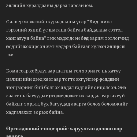
зөвлөлийн хуралдааны дараа гарсан юм.
Силвер хэвлэлийн хуралдааны үеэр “Бид шинэ
гэрээний эхний үе шатанд байгаа байдалдаа сэтгэл
хангалуун байна” гэж мэдэгдсэн бөгөөд зарим тоглогчид
өөрсдийгөө хохирсон мэт мэдэрч байгааг хүлээн зөвшөөрсөн
юм.
Комиссар хоёрдугаар шатны гол зорилго нь хатуу
цалингийн дээд хязгаар тогтоохгүйгээр өрсөлдөөний
тэнцвэрийг бий болгох явдал гэдгийг онцолсон. Энэ
заалт нь багуудыг өрсөлдөгчдөөсөө хэт их зардал гаргахгүй
байхыг зорьж, бүх багуудад аварга болох боломжийг
хадгалахыг зорьж байна.
Өрсөлдөөний тэнцвэрийг харуулсан долоон өөр
аварга