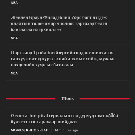
NBA
Жэйлен Браун Филадэблия 76рс багт нэгдэж
ялалтын төлөө ямар ч золиос гаргахад бэлэн
байгаагаа илэрхийллээ
NBA
Портланд Трэйл Блэйзерсийн ордонг шинэчлэх
санхүүжилтэд хүрэх эхний алхмыг хийж, мужаас
нөхцөлийн хуудсыг баталлаа
NBA
Шинэ
General hospital сериалын гол дүрүүд гэмт хამის
бүлэглэлээс гарахаар шийджээ
MOVIES | КИНО УРЛАГ
14 minutes ago