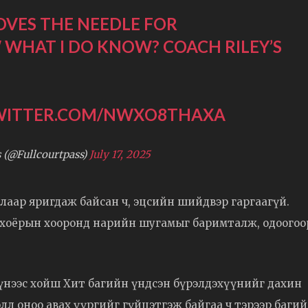
 MOVES THE NEEDLE FOR
WHAT I DO KNOW? COACH RILEY’S
TWITTER.COM/NWXO8THAXA
 (@Fullcourtpass)
July 17, 2025
лаар яригдаж байсан ч, эцсийн шийдвэр гаргаагүй.
өх хоёрын хооронд нарийн шугамыг баримталж, одоогоо
түүнээс хойш Хит багийн үндсэн бүрэлдэхүүнийг дахин
лл оноо авах үүргийг гүйцэтгэж байгаа ч тэрээр баги