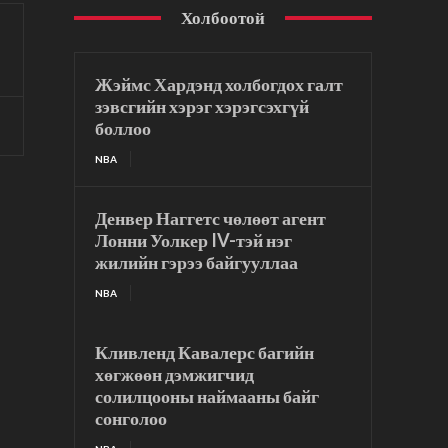
Холбоотой
Жэймс Хардэнд холбогдох галт
зэвсгийн хэрэг хэрэгсэхгүй
боллоо
NBA
Денвер Наггетс чөлөөт агент
Лонни Уолкер IV-тэй нэг
жилийн гэрээ байгууллаа
NBA
Кливленд Кавалерс багийн
хөгжөөн дэмжигчид
солилцооны наймааны байг
сонголоо
т