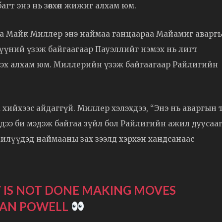
й багт энэ нь зөвхөн жижиг алхам юм.
рга Майк Миллер энэ наймаа ганцаараа Майамиг аварг
. Түүний үзэж байгаагаар Пауэллийг нэмэх нь лигт
үүлэх алхам юм. Миллерийн үзэж байгаагаар Райлигийн
йхээс айдаггүй. Миллер хэлэхдээ, “Энэ нь аваргын төл
Гэхдээ би мэдэж байгаа зүйл бол Райлигийн ажил дуусаа
жилүүдэд наймааны зах зээлд хэрхэн хандсанаас
EY IS NOT DONE MAKING MOVES
MAN POWELL