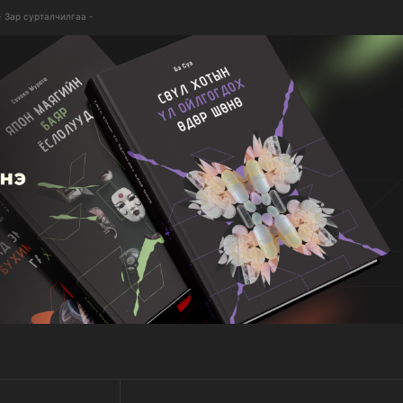
- Зар сурталчилгаа -