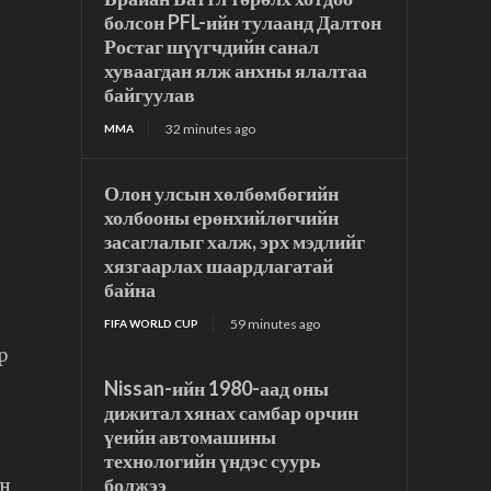
болсон PFL-ийн тулаанд Далтон
Ростаг шүүгчдийн санал
хуваагдан ялж анхны ялалтаа
байгуулав
32 minutes ago
MMA
Олон улсын хөлбөмбөгийн
холбооны ерөнхийлөгчийн
засаглалыг халж, эрх мэдлийг
хязгаарлах шаардлагатай
байна
59 minutes ago
FIFA WORLD CUP
р
Nissan-ийн 1980-аад оны
дижитал хянах самбар орчин
үеийн автомашины
технологийн үндэс суурь
болжээ
йн