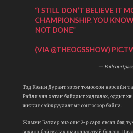
“I STILL DON’T BELIEVE IT
CHAMPIONSHIP. YOU KNOW 
NOT DONE”
(VIA
@THEOGSSHOW
)
PIC.
— Fullcourtpass
Тэд Кэвин Дурант зэрэг томоохон нэрсийн та
Райли уян хатан байдлыг хадгалах, оддыг хө
жижиг сайжруулалтыг сонгосоор байна.
Жимми Батлер энэ оны 2-р сард явсан бөгөөд 
зохион байгуулах шаардлагатай болсон. Пауэ