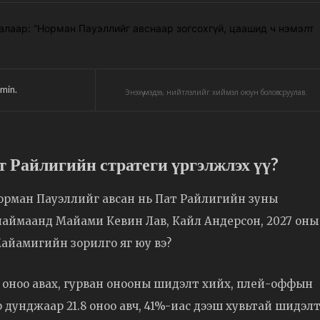
min.
Энэхүү мэдээ, нийтлэлийг хиймэл оюун боловсруулав.
 Райлигийн стратеги үргэлжлэх үү?
рман Пауэллийг авсан нь Пат Райлигийн зуны
наймаанд Майами Кевин Лав, Кайл Андерсон, 2027 оны
Майамигийн зорилго яг юу вэ?
нь оноо авах, гурван онооны шидэлт хийх, плей-оффын
р дунджаар 21.8 оноо авч, 41%-иас дээш хувьтай шидэл