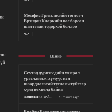
NBA
Мемфис Гриззлисийн тоглогч
ын
Брэндон Кларкийн нас барсан
шалтгаан тодорхой боллоо
NBA
өө
Шинэ
гүй
Сеутад дүрвэгсдийн хямрал
үргэлжилж, хүмүүс нэн
шаардлагатай тусламжгүйгээр
хүнд нөхцөлд байна
10 minutes ago
ГЕОПОЛИТИК | ДАЙН
Брайан Баттл төрөлх хотдоо