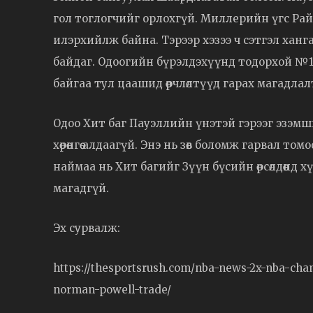
гол тоглогчийг орлохгүй. Миллерийн үгс Ра
илэрхийлж байна. Тэрээр хэзээ ч сэтгэл хангал
байдаг. Одоогийн бүрэлдэхүүнд тодорхой №
байгаа тул цаашид өөрчлөлтүүд гарах магадлал
Одоо Хит баг Пауэллийн үнэтэй гэрээг эзэмши
хөрөнгөө алдаагүй. Энэ нь зөв боломж гарвал
наймаа нь Хит багийг Зүүн бүсийн өрсөлдөөнд хүчт
магадгүй.
Эх сурвалж:
https://thesportsrush.com/nba-news-2x-nba-cha
norman-powell-trade/