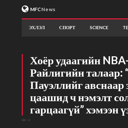
MFC
News
ЭХЛЭЛ
СПОРТ
SCIENCE
T
Хоёр удаагийн NBA-
Райлигийн талаар:
Пауэллийг авснаар 
цаашид ч нэмэлт со
гарцаагүй” хэмээн ү
68