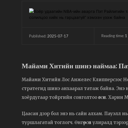
Reading time:
1
2025-07-17
Published:
Майами Хитийн шинэ наймаа: Пат
Майами Хитийн Лос Анжелес Клипперсээс Но
стратегид шинэ анхаарал татаж байна. Энэ 
хоёрдугаар тойргийн сонголтоо өгсөн. Харин 
Цаасан дээр бол энэ нь сайн алхам. Пауэлл 
туршлагатай тоглогч. Өнгөрсөн улиралд тэрээ