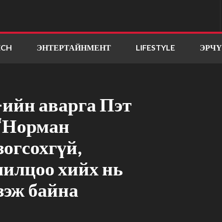
ECH
ЭНТЕРТАЙНМЕНТ
LIFESTYLE
ЭРЧ
ийн аварга Пэт
 “Норман
зогсохгүй,
лилцоо хийх нь
зэж байна