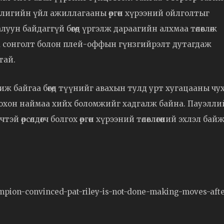
йлигийн үйл ажиллагааны өргөн хүрээний ойлголтыг
уун байдаггүй бөгөөд үргэлж дараагийн алхмаа төлөвлөж
1 сонголт болон плей-оффын гүнзгийрэлт дутагдаж
тай.
ж байгаа бөгөөд түүнийг авахын тулд урт хугацааны чу
 томоохон наймаа хийх боломжийг хадгалж байна. Пауэлл
эй өрсөлдөгч болгох өргөн хүрээний төлөвлөгөөний эхлэл бай
mpion-convinced-pat-riley-is-not-done-making-moves-afte