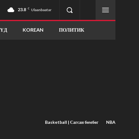
23.8
C
Ulaanbaatar
ҮҮД
KOREAN
ПОЛИТИК
Basketball | Сагсан бөмбөг
NBA