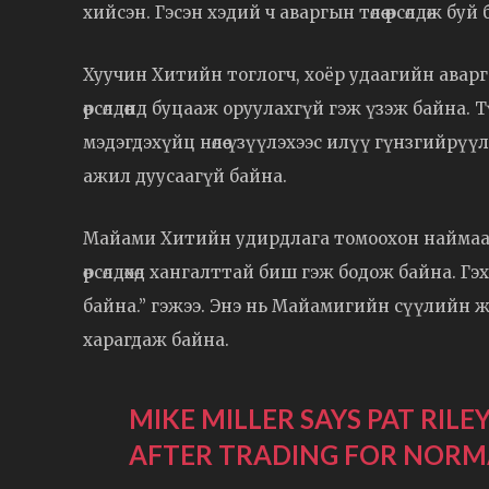
хийсэн. Гэсэн хэдий ч аваргын төлөө өрсөлдөж бу
Хуучин Хитийн тоглогч, хоёр удаагийн ава
өрсөлдөөнд буцааж оруулахгүй гэж үзэж байна
мэдэгдэхүйц нөлөө үзүүлэхээс илүү гүнзгийр
ажил дуусаагүй байна.
Майами Хитийн удирдлага томоохон наймаа хи
өрсөлдөхөд хангалттай биш гэж бодож байна. 
байна.” гэжээ. Энэ нь Майамигийн сүүлийн 
харагдаж байна.
MIKE MILLER SAYS PAT RIL
AFTER TRADING FOR NOR