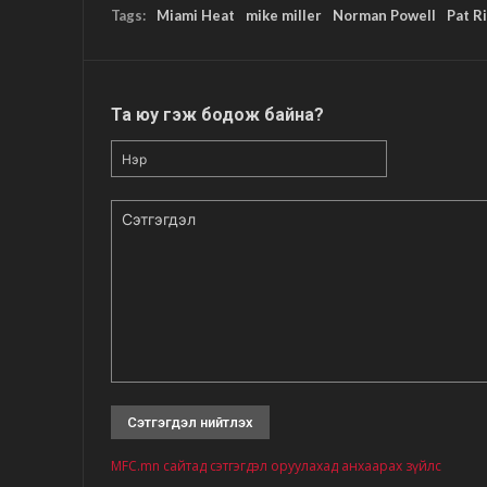
Tags:
Miami Heat
mike miller
Norman Powell
Pat R
Та юу гэж бодож байна?
Нэр
Сэтгэгдэл
MFC.mn сайтад сэтгэгдэл оруулахад анхаарах зүйлс