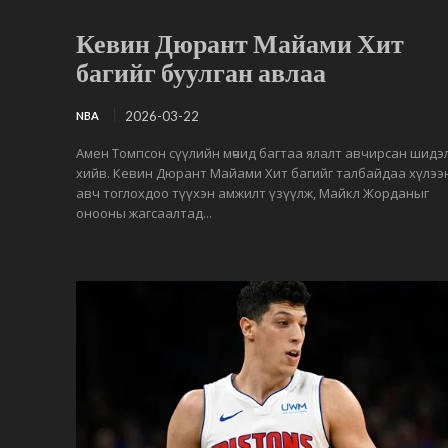
Кевин Дюрант Майами Хит
багийг буулган авлаа
2026-03-22
NBA
Амен Томпсон сүүлийн мөчид багтаа ялалт авчирсан шидэ
хийв. Кевин Дюрант Майами Хит багийг талбайдаа хүлээ
авч тоглохдоо түүхэн амжилт үзүүлж, Майкл Жорданыг
онооны жагсаалтад...