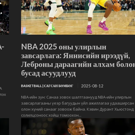
A-
NBA 2025 оны улирлын
завсарлага: Яннисийн ирээдүй,
Леброны дараагийн алхам боло
бусад асуудлууд
2025-08-12
BASKETBALL | САГСАН БӨМБӨГ
A
элэх
NBA-ийн зун: Санаа зовох шалтгаанууд NBA-ийн улирлын
завсарлагааны үеэр багуудын үйл ажиллагаа удааширсан
олон хүний санааг зовоож байна. Кэвин Дурант Хьюстонд
солилцсоноос хойш томоохон...