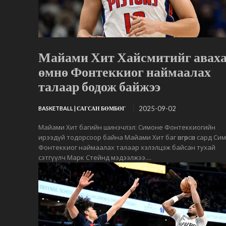
Майами Хит Хайсмитийг аваха
өмнө Фонтеккиог наймаалах
талаар бодож байжээ
2025-09-02
BASKETBALL | САГСАН БӨМБӨГ
Майами Хит багийн шинэчлэл: Симоне Фонтеккиогийн
ирээдүй тодорсоор байна Майами Хит баг өнгөрсөн сард Си
Фонтеккиог наймаалах талаар хэлэлцэж байсан тухай
сэтгүүлч Марк Стейнд мэдээлжээ....