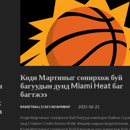
Коди Мартиныг сонирхож буй
н
багуудын дунд Miami Heat баг
багтжээ
х
2025-06-21
BASKETBALL | САГСАН БӨМБӨГ
а
Коди Мартиныг сонирхож буй багууд нэмэгдэж байна Сүүл
үед Стивен Стейн болон Жэйк Фишер нарын мэдээлснээр,
Коди Мартиныг сонирхож буй багуудын тоо нэмэгдэж буй 