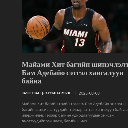
Майами Хит багийн шинэчлэлт
Бам Адебайо сэтгэл хангалуун
байна
2025-08-03
BASKETBALL | САГСАН БӨМБӨГ
Майами Хит багийн төвийн тоглогч Бам Адебайо энэ зуны
багийн шинэчлэлтүүдийн талаар сэтгэл хангалуун байгаа
илэрхийлэв. Тэрээр багийн удирдлагуудын хийсэн
өөрчлөлтүүдийг сайшааж, багийн шинэ...