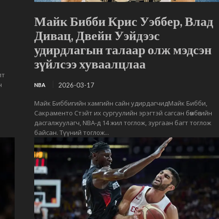
Майк Бибби Крис Уэббер, Влад
Дивац, Двейн Уэйдээс
удирдлагын талаар олж мэдсэн
зүйлсээ хуваалцлаа
лт
н
2026-03-17
NBA
Майк Биббигийн хамгийн сайн удирдагчидМайк Бибби,
Сакраменто Стэйт их сургуулийн эрэгтэй сагсан бөмбөгийн
дасгалжуулагч, NBA-д 14 жил тоглож, зургаан багт тоглож
байсан. Түүний тоглож...