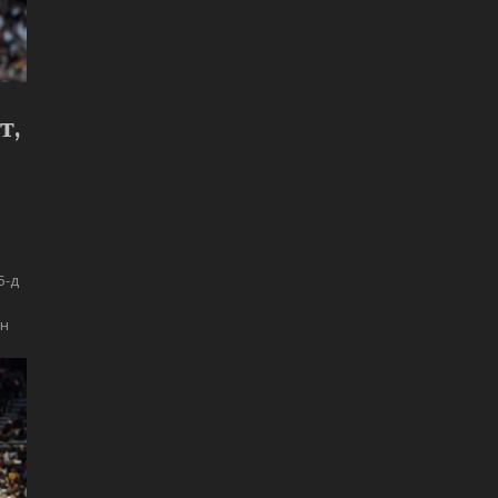
т,
5-д
ын