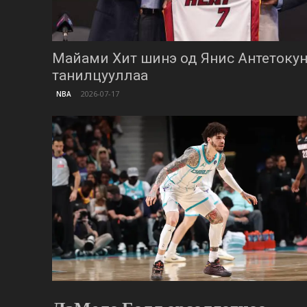
Майами Хит шинэ од Янис Антетокун
танилцууллаа
2026-07-17
NBA