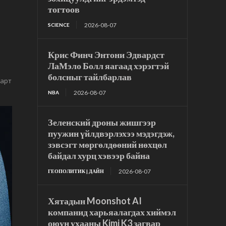
тогтоов
2026-08-07
SCIENCE
Крис Финч Энтони Эдвардст
ЛаМэло Болл яагаад хэрэгтэй
болсныг тайлбарлав
дарт
2026-08-07
NBA
Зеленский дроны жишгээр
пуужин үйлдвэрлэхээ мэдэгдэж,
зэвсэгт мөргөлдөөний нөхцөл
байдал хурц хэвээр байна
2026-08-07
ГЕОПОЛИТИК | ДАЙН
Хятадын Moonshot AI
компанид харьяалагдах хиймэл
оюун ухааны Kimi K3 загвар