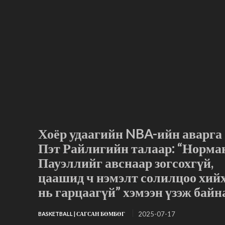
Хоёр удаагийн NBA-ийн аварга
Пэт Райлигийн талаар: “Норма
Пауэллийг авснаар зогсохгүй,
цаашид ч нэмэлт солилцоо хий
нь гарцаагүй” хэмээн үзэж байн
2025-07-17
BASKETBALL | САГСАН БӨМБӨГ