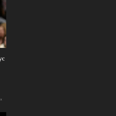
ус
ох