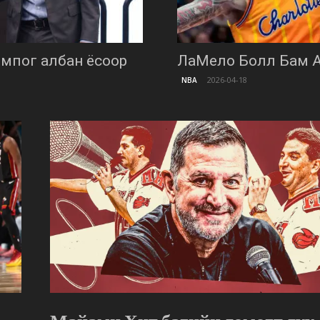
мпог албан ёсоор
ЛаМело Болл Бам А
2026-04-18
NBA