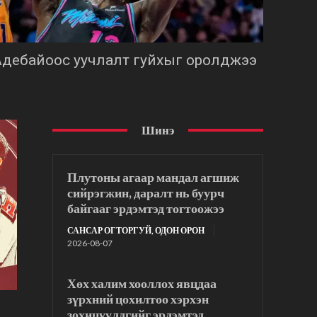
дебайоос уучлалт гуйхыг оролджээ
Шинэ
Плутоны агаар мандал агшиж
сийрэгжин, даралт нь буурч
байгааг эрдэмтэд тогтоожээ
САНСАР ОГТОРГУЙ, ОДОН ОРОН
2026-08-07
Хөх халим хооллох явцдаа
зүрхний цохилтоо хэрхэн
зохицуулдгийг эрдэмтэд