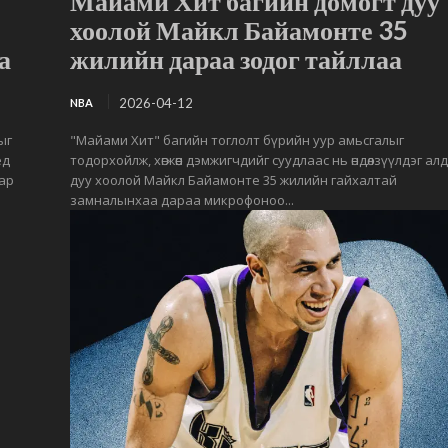
Майами Хит багийн домогт дуу
хоолой Майкл Байамонте 35
а
жилийн дараа зодог тайллаа
2026-04-12
NBA
ыг
"Майами Хит" багийн тоглолт бүрийн уур амьсгалыг
ед
тодорхойлж, хөгжөөн дэмжигчдийг суудлаас нь өндөлзүүлдэг ал
аар
дуу хоолой Майкл Байамонте 35 жилийн гайхалтай
замналынхаа дараа микрофоноо...