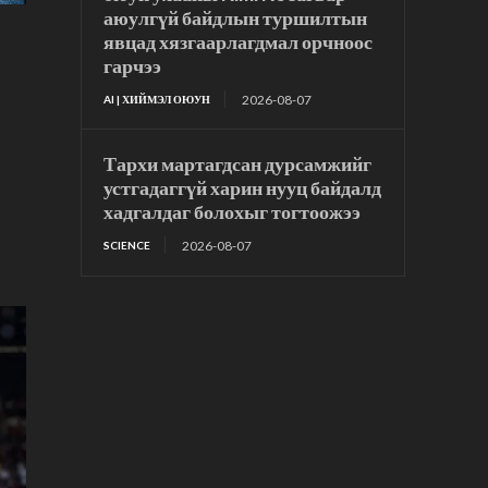
аюулгүй байдлын туршилтын
явцад хязгаарлагдмал орчноос
гарчээ
2026-08-07
AI | ХИЙМЭЛ ОЮУН
Тархи мартагдсан дурсамжийг
устгадаггүй харин нууц байдалд
хадгалдаг болохыг тогтоожээ
2026-08-07
SCIENCE