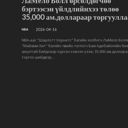
ЛаМело Болл өрсөлдөгчөө
бэртээсэн үйлдлийнхээ төлөө
35,000 ам.доллараар торгуулла
2026-04-16
NBA
NBA-аас "Шарлотт Хорнетс" багийн холбогч ЛаМело Болл
"Майами Хит" багийн төвийн тоглогч Бам Адебайогийн би
аюултай байдлаар хүрсэн хэмээн үзэж, 35,000 ам.доллар
торгох шийдвэр...