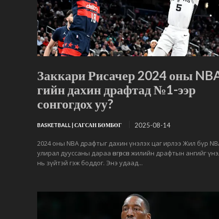
Заккари Рисачер 2024 оны NB
гийн дахин драфтад №1-ээр
сонгогдох уу?
2025-08-14
BASKETBALL | САГСАН БӨМБӨГ
2024 оны NBA драфтыг дахин үнэлэх цаг ирлээ Жил бүр NB
улирал дууссаны дараа өнгөрсөн жилийн драфтын ангийг үн
нь зүйтэй гэж боддог. Энэ удаад...