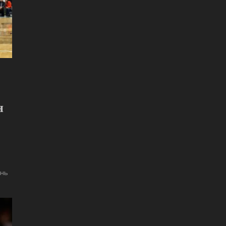
н
 нь