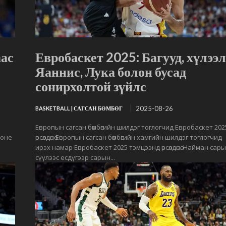
ас
Евробаскет 2025: Багууд, хүлээл
Яаннис, Лука болон бусад
сонирхолтой зүйлс
2025-08-26
BASKETBALL | САГСАН БӨМБӨГ
Европын сагсан бөмбөгийн шилдэг тоглогчид Евробаскет 202
моне
өрсөлдөнө Европын сагсан бөмбөгийн хамгийн шилдэг тоглогчид
ирэх намар Евробаскет 2025 тэмцээнд өрсөлдөнө. Найман сар
сүүлээс есдүгээр сарын...