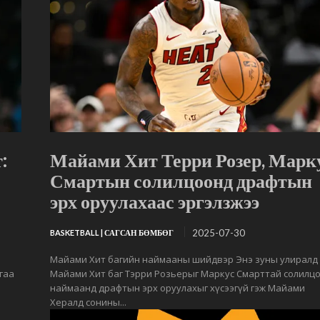
:
Майами Хит Терри Розер, Марк
Смартын солилцоонд драфтын
эрх оруулахаас эргэлзжээ
2025-07-30
BASKETBALL | САГСАН БӨМБӨГ
Майами Хит багийн наймааны шийдвэр Энэ зуны улиралд
гаа
Майами Хит баг Тэрри Розьерыг Маркус Смарттай солилц
наймаанд драфтын эрх оруулахыг хүсээгүй гэж Майами
Хералд сонины...