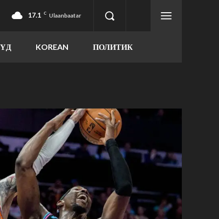
17.1
C
Ulaanbaatar
ҮҮД
KOREAN
ПОЛИТИК