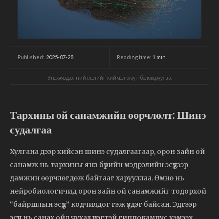
2025-07-28
Reading time:
1
min.
Published:
Энэхүү мэдээ, нийтлэлийг хиймэл оюун боловсруулав.
Тархины ой санамжийн өөрчлөлт: Шинэ
судалгаа
Хулгана дээр хийсэн шинэ судалгаагаар, орон зайн ой
санамж нь тархины янз бүрийн мэдрэлийн эсүүдээр
дамжин өөрчлөгдөж байгааг харууллаа. Өмнө нь
нейробиологичид орон зайн ой санамжийг тодорхой
“байршлын эсүүд” кодчилдог гэж үздэг байсан. Эдгээр
эсүүд нь санах ойд чухал үүрэгтэй гиппокампус хэмээх