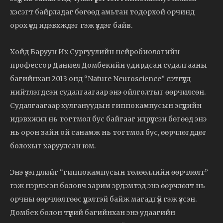
хэсэгт байрладаг бөгөөд амьтан тодорхой орчинд
орох үед идэвхждэг гэж үздэг байв.
Хойд Баруун Их Сургуулийн нейробиологийн
профессор Даниел Домбекийн удирдсан судалгааны
багийнхан 2013 онд “Nature Neuroscience” сэтгүүлд
нийтлэгдсэн судалгаагаар энэ ойлголтыг өөрчилсөн.
Судалгаагаар хулгануудын гиппокампусын эсүүдийн
идэвхжил нь тогтмол бус байгааг илрүүлсэн бөгөөд энэ
нь орон зайн ой санамж нь тогтмол бус, өөрчлөгддөг
болохыг харуулсан юм.
Энэ үзэгдлийг “гиппокампусын төлөөллийн өөрчлөлт”
гэж нэрлэсэн боловч зарим эрдэмтэд энэ өөрчлөлт нь
орчны өөрчлөлтөөс үүдэлтэй байж магадгүй гэж үзсэн.
Домбек болон түүний багийнхан энэ удаагийн