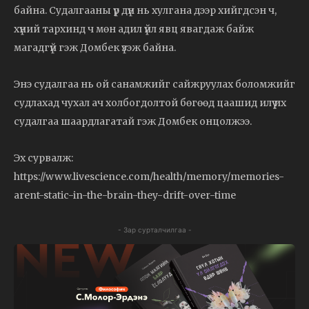
байна. Судалгааны үр дүн нь хулгана дээр хийгдсэн ч,
хүний тархинд ч мөн адил үйл явц явагдаж байж
магадгүй гэж Домбек үзэж байна.
Энэ судалгаа нь ой санамжийг сайжруулах боломжийг
судлахад чухал ач холбогдолтой бөгөөд цаашид илүү их
судалгаа шаардлагатай гэж Домбек онцолжээ.
Эх сурвалж:
https://www.livescience.com/health/memory/memories-
arent-static-in-the-brain-they-drift-over-time
- Зар сурталчилгаа -