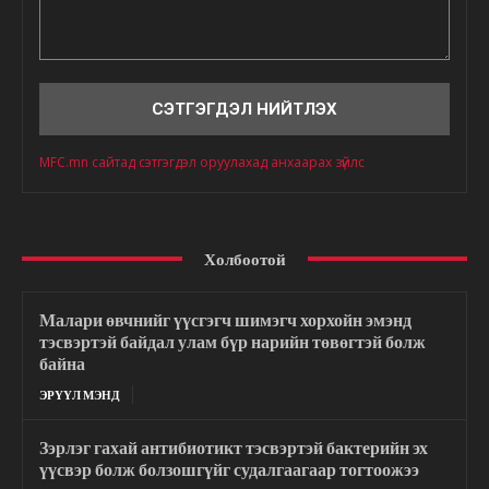
Сэтгэгдэл
MFC.mn сайтад сэтгэгдэл оруулахад анхаарах зүйлс
Холбоотой
Малари өвчнийг үүсгэгч шимэгч хорхойн эмэнд
тэсвэртэй байдал улам бүр нарийн төвөгтэй болж
байна
ЭРҮҮЛ МЭНД
Зэрлэг гахай антибиотикт тэсвэртэй бактерийн эх
үүсвэр болж болзошгүйг судалгаагаар тогтоожээ