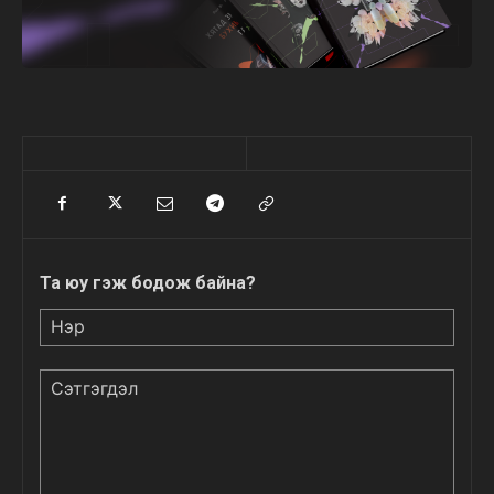
Та юу гэж бодож байна?
Нэр