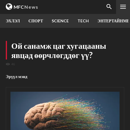
MFC
News
ЭХЛЭЛ
СПОРТ
SCIENCE
TECH
ЭНТЕРТАЙНМЕ
Ой санамж цаг хугацааны
явцад өөрчлөгддөг үү?
46
Эрүүл мэнд