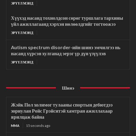
ЭРҮҮЛ МЭНД
Хүүхэд насанд тохиолдсон сөрөг туршлага тархины
үйл ажиллагаанд хэрхэн нөлөөлдгийг тогтоожээ
ЭРҮҮЛ МЭНД
Autism spectrum disorder-ийн шинэ эмчилгээ нь
насанд хүрсэн хулганад эерэг үр дүн үзүүлэв
ЭРҮҮЛ МЭНД
Шинэ
Жэйк Пол холимог тулааны спортын дебютдээ
зориулан Ройс Грэйситэй хамтран ажиллахаар
ярилцаж байна
MMA
15 seconds ago