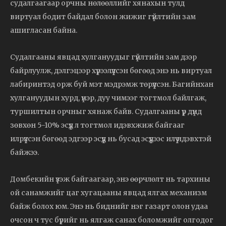
судалгаагаар орчны нөлөөллийг хянахын тулд
виртуал бодит байдал болон жижиг гүйлтийн зам
ашигласан байна.
Судалгааны явцад хулгануудыг гүйлтийн зам дээр
байрлуулж, дэлгэцээр хүрээлүүлсэн бөгөөд энэ нь виртуал
лабиринтэд орж буй мэт мэдрэмж төрүүлсэн. Багийнхан
хулгануудын хурд, үнэр, дуу чимээг тогтмол байлгаж,
туршилтын орчныг хянаж байв. Судалгааны үр дүнд
зөвхөн 5-10% эсүүд л тогтмол идэвхжиж байгааг
илрүүлсэн бөгөөд эдгээр эсүүд нь бусад эсүүдээс илүү идэвхтэй
байжээ.
Домбекийн үзэж байгаагаар, энэ өөрчлөлт нь тархины
ой санамжийг цаг хугацааны явцад ялгах механизм
байж болох юм. Энэ нь биднийг нэг газарт олон удаа
очсон ч тус бүрийг нь ялгаж санах боломжийг олгодог