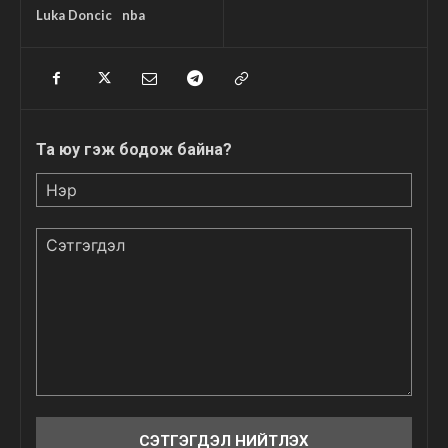
Luka Doncic
nba
Та юу гэж бодож байна?
Нэр
Сэтгэгдэл