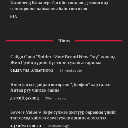
Кливленд Кавалерс багийн хөгжөөн дэмжигчид
солилцооны наймааны байг сонголоо
NBA
Шинэ
Сэйди Синк “Spider-Man: Brand New Day” кинонд
Жин Грэйн дүрийг бүтээсэн тухайгаа ярилаа
CELEBRITIES | АЛДАРТНУУД
14 minutes ago
Япон улсыг дайран өнгөрсөн “Долфин” хар салхи
Хятад руу чиглэж байна
ДЭЛХИЙ ДАХИНД
20 minutes ago
Savers Value Village сүлжээ дэлгүүр барааны үнийг
тогтооход хиймэл оюун ухаан ашиглаж эхэллээ
AI | ХИЙМЭЛ ОЮУН
29 minutes ago