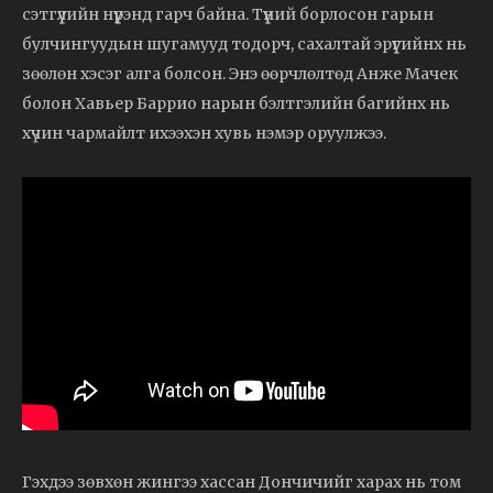
сэтгүүлийн нүүрэнд гарч байна. Түүний борлосон гарын
булчингуудын шугамууд тодорч, сахалтай эрүүгийнх нь
зөөлөн хэсэг алга болсон. Энэ өөрчлөлтөд Анже Мачек
болон Хавьер Баррио нарын бэлтгэлийн багийнх нь
хүчин чармайлт ихээхэн хувь нэмэр оруулжээ.
Гэхдээ зөвхөн жингээ хассан Дончичийг харах нь том