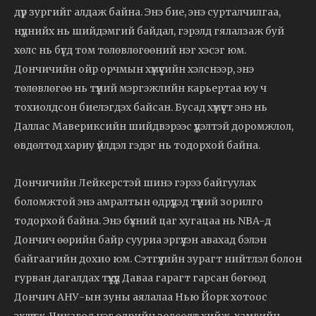
дүр зургийг алдаж байна. Энэ бие, энэ сурталчилгаа,
нүднийх нь шийдэмгий байдал, гэрэлд гялалзаж буй
хөлс нь бүгд том төлөвлөгөөний нэг хэсэг юм.
Дончичийн ойр орчмын хүмүүсийн хэлснээр, энэ
төлөвлөгөө нь түүний мэргэжлийн карьертаа юу ч
тохиолдсон биелэгдэх байсан. Бусад хүмүүст энэ нь
Даллас Мавериксийн шийдвэрээс үүдэлтэй доромжлол,
өвдөлтөд хариу үйлдэл гэдэг нь тодорхой байна.
Дончичийн Лейкерстэй шинэ гэрээ байгуулах
боломжтой энэ амралтын өдрүүдэд түүний зорилго
тодорхой байна. Энэ бүхний цаг хугацаа нь NBA-д
Дончич өөрийн байр сууриа эргүүлэн авахад бэлэн
байгаагийн дохио юм. Сэтгүүлийн зурагт нийтлэл болон
гурван дагалдах түүхүүд Даваа гарагт гарсан бөгөөд
Дончич АНУ-ын зуны аялалаа Нью Йорк хотоос