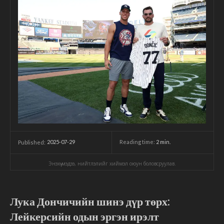
2025-07-29
Reading time:
2
min.
Published:
Энэхүү мэдээ, нийтлэлийг хиймэл оюун боловсруулав.
Лука Дончичийн шинэ дүр төрх:
Лейкерсийн одын эргэн ирэлт