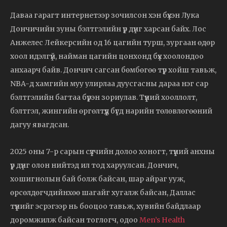
Даваа гарагт интернетээр зочилсон хэн бүхэн Лука
Дончичийн зуны бэлтгэлийн үр дүнг харсан байх. Лос
Анжелес Лейкерсийн од 16 цагийн турш, зургаан өдөр
хоол идэлгүй, найман цагийн цонхонд бүх хоолондоо
анхаарч байв. Дончич сагсан бөмбөгөө түр хойш тавьж,
NBA-д хамгийн муу улирлаа дуусгасны дараа нэг сар
бэлтгэлийн багтаа бүрэн зориулав. Түүний хооллолт,
бэлтгэл, жингийн өргөлтүүд бүгд нарийн төлөвлөгөөний
дагуу явагдсан.
2025 оны 7-р сарын сүүлчийн долоо хоногт, түүний анхны
үр дүнг олон нийтэд ил тод харуулсан. Дончич,
хошигнолын бай болж байсан, шар айраг ууж,
өрсөлдөгчдийнхөө шагайг хугалж байсан, Даллас
түүнийг эсрэгээр нь бооцоо тавьж, хувийн байдлаар
доромжилж байсан тоглогч, одоо
Men’s Health