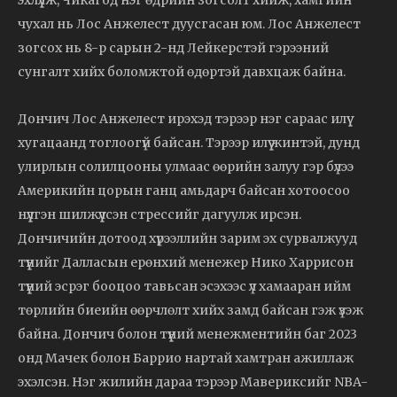
эхлүүлж, Чикагод нэг өдрийн зогсолт хийж, хамгийн
чухал нь Лос Анжелест дуусгасан юм. Лос Анжелест
зогсох нь 8-р сарын 2-нд Лейкерстэй гэрээний
сунгалт хийх боломжтой өдөртэй давхцаж байна.
Дончич Лос Анжелест ирэхэд тэрээр нэг сараас илүү
хугацаанд тоглоогүй байсан. Тэрээр илүү жинтэй, дунд
улирлын солилцооны улмаас өөрийн залуу гэр бүлээ
Америкийн цорын ганц амьдарч байсан хотоосоо
нүүлгэн шилжүүлсэн стрессийг дагуулж ирсэн.
Дончичийн дотоод хүрээллийн зарим эх сурвалжууд
түүнийг Далласын ерөнхий менежер Нико Харрисон
түүний эсрэг бооцоо тавьсан эсэхээс үл хамааран ийм
төрлийн биеийн өөрчлөлт хийх замд байсан гэж үзэж
байна. Дончич болон түүний менежментийн баг 2023
онд Мачек болон Баррио нартай хамтран ажиллаж
эхэлсэн. Нэг жилийн дараа тэрээр Мавериксийг NBA-