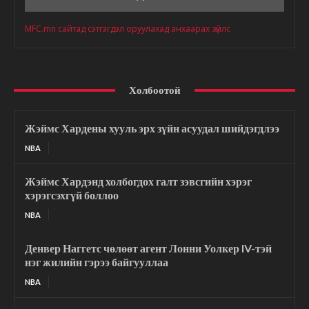
MFC.mn сайтад сэтгэгдэл оруулахад анхаарах зүйлс
Холбоотой
Жэймс Хардены хууль эрх зүйн асуудал шийдэгдлээ
NBA
Жэймс Хардэнд холбогдох галт зэвсгийн хэрэг
хэрэгсэхгүй боллоо
NBA
Денвер Наггетс чөлөөт агент Лонни Уолкер IV-тэй
нэг жилийн гэрээ байгууллаа
NBA