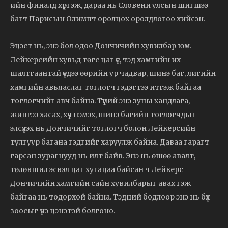
ийн финалд хүргэж, дараа нь Словени улсын шигшээ
багт Парисын Олимпт оролцох оролдлогоо хийсэн.
Эцэст нь, энэ бол одоо Дончичийн хувилбар юм.
Лейкерсийн хувьд төгс цаг үе, тэд хамгийн их
шалтгаантай үедээ өөрийн ур чадвар, шинэ баг, лигийн
хамгийн авьяаслаг тоглогч гэдэгтээ итгэж байгаа
тоглогчийг авч байна. Түүний энэ зуны хандлага,
жингээ хасах, хүч нэмэх, шинэ багийн тоглогчдыг
элсүүлэх нь Дончичийг тоглогч болон Лейкерсийн
тулгуур багана гэдгийг харуулж байна. Даваа гарагт
гарсан зурагнууд нь илт байв. Энэ нь өшөө авалт,
төлөвшил эсвэл цаг хугацаа байсан ч Лейкерс
Дончичийн хамгийн сайн хувилбарыг авах гэж
байгаа нь тодорхой байна. Тэдний бодлоор энэ нь бүх
зоосыг үнэ цэнэтэй болгоно.