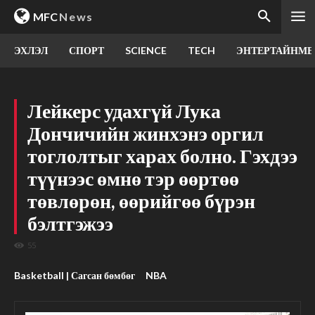
MFC
News
ЭХЛЭЛ
СПОРТ
SCIENCE
TECH
ЭНТЕРТАЙНМЕ
Лейкерс удахгүй Лука
Дончичийн жинхэнэ оргил
тоглолтыг харах болно. Гэхдээ
түүнээс өмнө тэр өөртөө
төвлөрөн, өөрийгөө бүрэн
бэлтгэжээ
55
Basketball | Сагсан бөмбөг
NBA