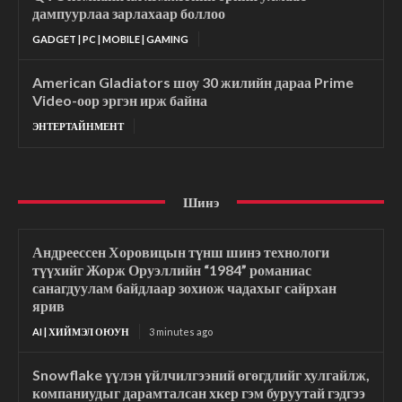
дампуурлаа зарлахаар боллоо
GADGET | PC | MOBILE | GAMING
American Gladiators шоу 30 жилийн дараа Prime
Video-оор эргэн ирж байна
ЭНТЕРТАЙНМЕНТ
Шинэ
Андреессен Хоровицын түнш шинэ технологи
түүхийг Жорж Оруэллийн “1984” романиас
санагдуулам байдлаар зохиож чадахыг сайрхан
ярив
AI | ХИЙМЭЛ ОЮУН
3 minutes ago
Snowflake үүлэн үйлчилгээний өгөгдлийг хулгайлж,
компаниудыг дарамталсан хкер гэм буруутай гэдгээ