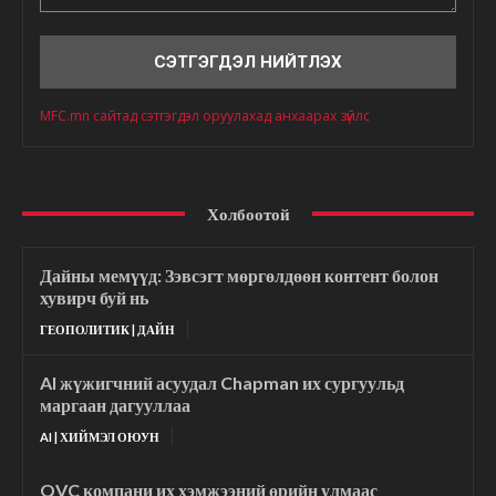
Сэтгэгдэл
MFC.mn сайтад сэтгэгдэл оруулахад анхаарах зүйлс
Холбоотой
Дайны мемүүд: Зэвсэгт мөргөлдөөн контент болон
хувирч буй нь
ГЕОПОЛИТИК | ДАЙН
AI жүжигчний асуудал Chapman их сургуульд
маргаан дагууллаа
AI | ХИЙМЭЛ ОЮУН
QVC компани их хэмжээний өрийн улмаас