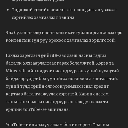
Тодорхой төрлийн видеог хэт олон давтан үзэхээс
сэргийлэх хамгаалалт тавина
Энэ бүхэн нь өсвөр насныхныг хэт туйлширсан эсвэл сөрөг
контентын гүн рүү орохоос хамгаалах зорилготой.
Гэхдээ хэрэглэгч өөрийгөө 18-аас дээш насны гэдгээ
баталж, хязгаарлалтаас гарах боломжтой. Хэрэв та
Minecraft-ийн видеог насанд хүрсэн хүний нухацтай
байдлаар үздэг бол үүнийгээ нотлоход л хангалттай.
Үүний тулд төрийн олгосон үнэмлэх эсвэл кредит
картаар баталгаажуулах хэрэгтэй. Харин систем
таныг анхнаасаа насанд хүрсэн гэж дүгнэвэл та
ердийн YouTube-ээ ашиглана.
YouTube-ийн энэхүү алхам бол интернэт “насны