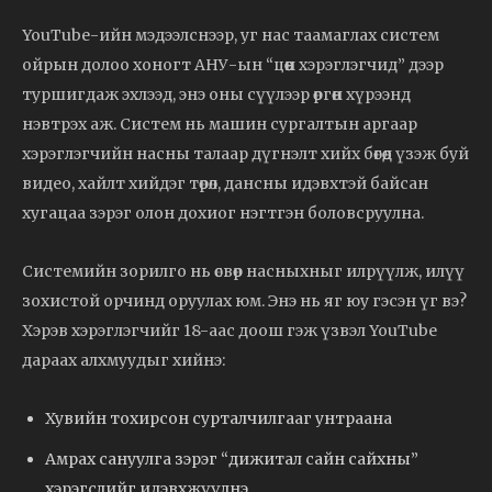
YouTube-ийн мэдээлснээр, уг нас таамаглах систем
ойрын долоо хоногт АНУ-ын “цөөн хэрэглэгчид” дээр
туршигдаж эхлээд, энэ оны сүүлээр өргөн хүрээнд
нэвтрэх аж. Систем нь машин сургалтын аргаар
хэрэглэгчийн насны талаар дүгнэлт хийх бөгөөд үзэж буй
видео, хайлт хийдэг төрөл, дансны идэвхтэй байсан
хугацаа зэрэг олон дохиог нэгтгэн боловсруулна.
Системийн зорилго нь өсвөр насныхныг илрүүлж, илүү
зохистой орчинд оруулах юм. Энэ нь яг юу гэсэн үг вэ?
Хэрэв хэрэглэгчийг 18-аас доош гэж үзвэл YouTube
дараах алхмуудыг хийнэ:
Хувийн тохирсон сурталчилгааг унтраана
Амрах сануулга зэрэг “дижитал сайн сайхны”
хэрэгслийг идэвхжүүлнэ