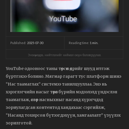
2025-07-30
Reading time:
1
min.
Published:
Энэхүү мэдээ, нийтлэлийг хиймэл оюун боловсруулав.
YouTube одооноос таны төрсөн өдрийг шууд итгэж
бүртгэхээ болино. Мягмар гарагт тус платформ шинэ
“Нас таамаглах” системээ танилцууллаа. Энэ нь
хэрэглэгчийн насыг төрөл бүрийн мэдээлэлд үндэслэн
таамаглаж, өсвөр насныхныг насанд хүрэгчдэд
зориулагдсан контентод хандахаас сэргийлж,
“Насанд тохирсон бүтээгдэхүүн, хамгаалалт” үзүүлэх
зорилготой.