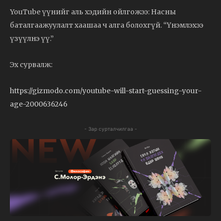
YouTube үүнийг аль хэдийн ойлгожээ: Насны
баталгаажуулалт хаашаа ч алга болохгүй. “Үнэмлэхээ
үзүүлнэ үү.”
Эх сурвалж:
https://gizmodo.com/youtube-will-start-guessing-your-
age-2000636246
- Зар сурталчилгаа -