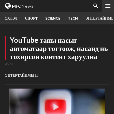
MFC
News
ЭХЛЭЛ
СПОРТ
SCIENCE
TECH
ЭНТЕРТАЙНМЕ
YouTube таны насыг
автоматаар тогтоож, насанд нь
тохирсон контент харуулна
58
ЭНТЕРТАЙНМЕНТ