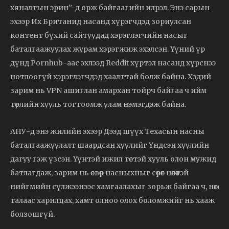
хяналтын эрин”-д орж байгаагийн илрэл. Энэ сарын
эхээр Их Британид насанд хүрэгчдэд зориулсан
контент бүхий сайтуудад хэрэглэгчийн насыг
баталгаажуулах журам хэрэгжиж эхэлсэн. Үүний үр
дүнд Pornhub-аас эхлээд Reddit хүртэл насанд хүрснээ
нотлоогүй хэрэглэгчдэд хаалттай болж байна. Хэдий
зарим нь VPN ашиглан амархан тойрч байгаа ч ийм
төрлийн хууль тогтоомж улам нэмэгдэж байна.
АНУ-д энэ жилийн эхээр Дээд шүүх Техасын насны
баталгаажуулалт шаардсан хуулийг Үндсэн хуулийн
дагуу гэж үзсэн. Үүнтэй ижил төстэй хууль олон мужид
батлагдаж, зарим нь өсвөр насныхныг сөрөг нөлөөтэй
нийгмийн сүлжээнээс хамгаалахыг зорьж байгаа ч, нөгөө
талаас харилцах, хамт олноо олох боломжийг нь хааж
болзошгүй.