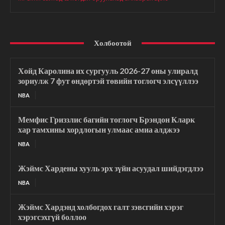
Холбоотой
Хойд Каролина их сургууль 2026-27 оны улиралд
зориулж 7 фут өндөртэй төвийн тоглогч элсүүллээ
NBA
Мемфис Гриззлис багийн тоглогч Брэндон Кларк
хар тамхины хордлогын улмаас амиа алджээ
NBA
Жэймс Хардены хууль эрх зүйн асуудал шийдэгдлээ
NBA
Жэймс Хардэнд холбогдох галт зэвсгийн хэрэг
хэрэгсэхгүй боллоо