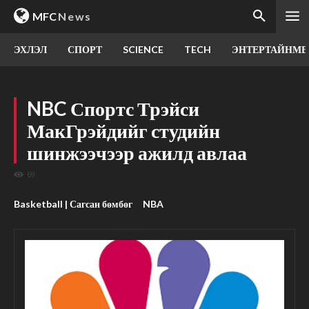
MFC
News
ЭХЛЭЛ
СПОРТ
SCIENCE
TECH
ЭНТЕРТАЙНМЕ
NBC Спортс Трэйси
МакГрэйдийг студийн
шинжээчээр ажилд авлаа
69
Basketball | Сагсан бөмбөг
NBA