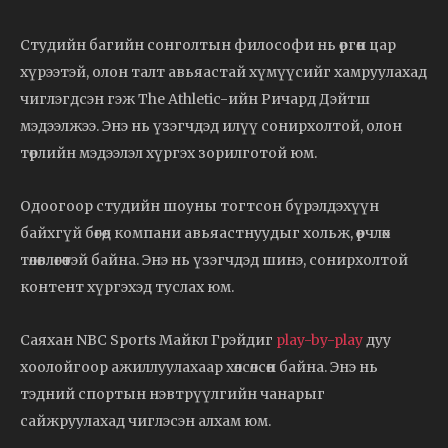
Студийн багийн сонголтын философи нь өргөн цар
хүрээтэй, олон талт авьяастай хүмүүсийг хамруулахад
чиглэгдсэн гэж The Athletic-ийн Ричард Дэйтш
мэдээлжээ. Энэ нь үзэгчдэд илүү сонирхолтой, олон
төрлийн мэдээлэл хүргэх зорилготой юм.
Одоогоор студийн шоуны тогтсон бүрэлдэхүүн
байхгүй бөгөөд компани авьяастнуудыг хольж, өөрчлөх
төлөвлөгөөтэй байна. Энэ нь үзэгчдэд шинэ, сонирхолтой
контент хүргэхэд туслах юм.
Саяхан NBC Sports Майкл Грэйдиг
play-by-play
дуу
хоолойгоор ажиллуулахаар хөлсөлсөн байна. Энэ нь
тэдний спортын нэвтрүүлгийн чанарыг
сайжруулахад чиглэсэн алхам юм.