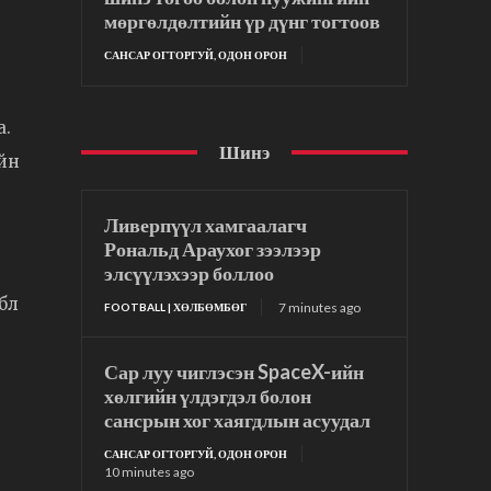
мөргөлдөлтийн үр дүнг тогтоов
САНСАР ОГТОРГУЙ, ОДОН ОРОН
а.
Шинэ
ийн
Ливерпүүл хамгаалагч
Рональд Араухог зээлээр
элсүүлэхээр боллоо
бл
7 minutes ago
FOOTBALL | ХӨЛБӨМБӨГ
Сар луу чиглэсэн SpaceX-ийн
хөлгийн үлдэгдэл болон
сансрын хог хаягдлын асуудал
САНСАР ОГТОРГУЙ, ОДОН ОРОН
10 minutes ago