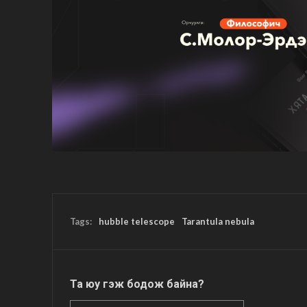
Tags:
hubble telescope
Tarantula nebula
Та юу гэж бодож байна?
Нэр