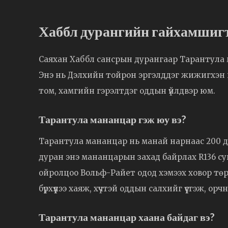
Хаббл дурангийн гайхамшигт
Саяхан Хаббл сансрын дурангаар Тарантула м
Энэ нь Дэлхийн тойрон эргэлддэг жижигхэн 
том, хамгийн гэрэлтдэг оддын үйлдвэр юм.
Тарантула мананцар гэж юу вэ?
Тарантула мананцар нь манай нарнаас 200 д
дуран энэ мананцарын захад байрлах R136 су
ойролцоо Вольф-Райет одод хэмээх ховор төр
бүрхүүлээ хаяж, хүчтэй оддын салхийг үүсгэж, о
Тарантула мананцар хаана байдаг вэ?