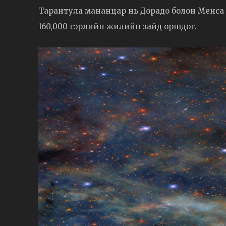
Тарантула мананцар нь Дорадо болон Менса 
160,000 гэрлийн жилийн зайд оршдог.