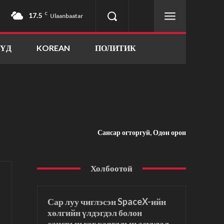
17.5
C
Ulaanbaatar
ҮҮД
KOREAN
ПОЛИТИК
Сансар огторгуй, Одон орон
Холбоотой
Сар луу чиглэсэн SpaceX-ийн
хөлгийн үлдэгдэл болон
сансрын хог хаягдлын асуудал