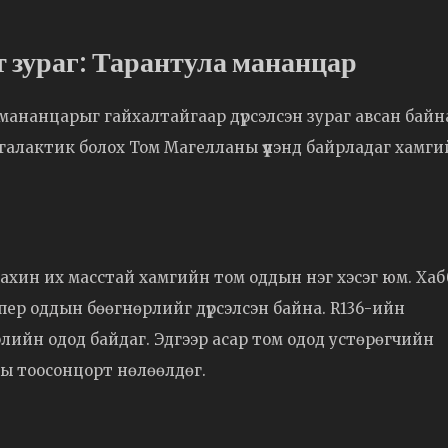
 зураг: Тарантула мананцар
ананцарыг гайхалтайгаар дүрсэлсэн зураг авсан байн
галактик болох Том Магелланы үүлэнд байрладаг хамг
ахин их масстай хамгийн том оддын нэг хэсэг юм. Хаб
пер оддын бөөгнөрлийг дүрсэлсэн байна. R136-ийн
лийн одод байдаг. Эдгээр асар том одод устөрөгчийн
рчны тоосонцорт нөлөөлдөг.