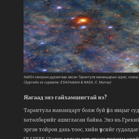
Хаббл сансрын дурангаар авсан Тарантула мананцарын зураг, хово
(Зургийн эх сурвалж: ESA/Hubble & NASA, C. Murray)
Яагаад энэ гайхамшигтай вэ?
Тарантула мананцарт болж буй үйл явцыг су
хөтөлбөрийг ашигласан байна. Энэ нь Греки
эргэн тойрон дахь тоос, хийн үүлсийг судалда