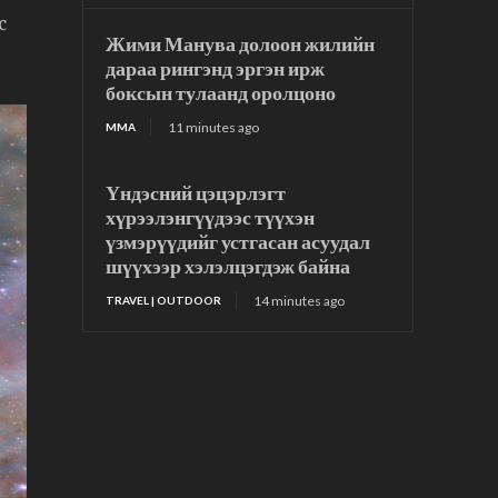
с
Жими Манува долоон жилийн
дараа рингэнд эргэн ирж
боксын тулаанд оролцоно
11 minutes ago
MMA
Үндэсний цэцэрлэгт
хүрээлэнгүүдээс түүхэн
үзмэрүүдийг устгасан асуудал
шүүхээр хэлэлцэгдэж байна
14 minutes ago
TRAVEL | OUTDOOR