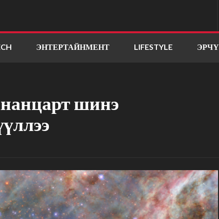
ECH
ЭНТЕРТАЙНМЕНТ
LIFESTYLE
ЭРЧ
ананцарт шинэ
үүллээ