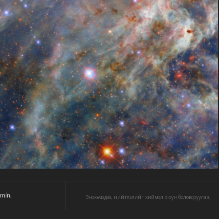
min.
Энэхүү мэдээ, нийтлэлийг хиймэл оюун боловсруулав.