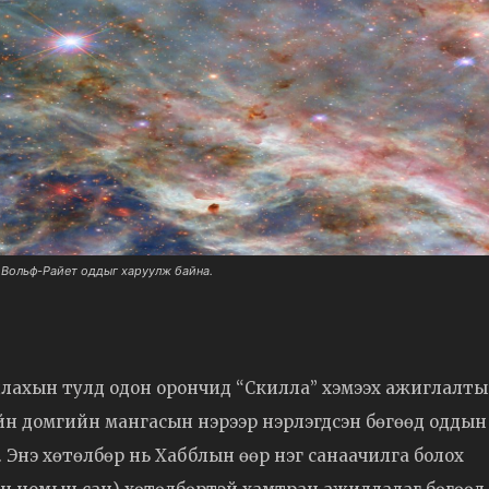
р Вольф-Райет оддыг харуулж байна.
длахын тулд одон орончид “Скилла” хэмээх ажиглалт
йн домгийн мангасын нэрээр нэрлэгдсэн бөгөөд оддын
г. Энэ хөтөлбөр нь Хабблын өөр нэг санаачилга болох