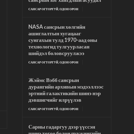
САНСАР ОГТОРГУЙ, ОДОН ОРОН
NASA сансрын хөлгийн
ашиглалтын хугацааг
сунгахын тулд 1970-аад оны
технологид тулгуурласан
шийдэл боловсруулжээ
САНСАР ОГТОРГУЙ, ОДОН ОРОН
Жэймс Вэбб сансрын
дурангийн архивын мэдээллээс
эртний галактикийн шинэ нэр
дэвшигчийг илрүүлэв
САНСАР ОГТОРГУЙ, ОДОН ОРОН
Сарны гадаргуу дээр үүссэн
шинэ тогоо болон пуужингийн