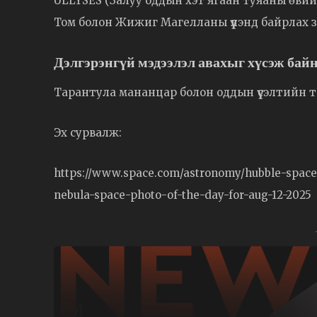
ULLYSES (Залуу оддын хэт ягаан туяаны өви
Том болон Жижиг Магелланы үүлэнд байрлах з
Дэлгэрэнгүй мэдээлэл авахыг хүсэж байн
Тарантула мананцар болон оддын үүсэлтийн т
Эх сурвалж:
https://www.space.com/astronomy/hubble-space-
nebula-space-photo-of-the-day-for-aug-12-2025