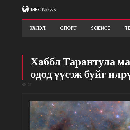
MFC
News
ЭХЛЭЛ
СПОРТ
SCIENCE
T
Хаббл Тарантула м
одод үүсэж буйг илр
65