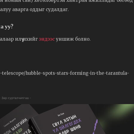
йн номын сан) хөтөлбөртэй хамтран ажилладаг бөгөөд
алуу аварга оддыг судалдаг.
а уу?
алаар илүү ихийг
эндээс
уншиж болно.
telescope/hubble-spots-stars-forming-in-the-tarantula-
- Зар сурталчилгаа -