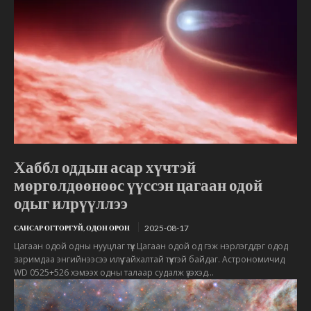
Хаббл оддын асар хүчтэй
мөргөлдөөнөөс үүссэн цагаан одой
одыг илрүүллээ
2025-08-17
САНСАР ОГТОРГУЙ, ОДОН ОРОН
Цагаан одой одны нууцлаг түүх Цагаан одой од гэж нэрлэгддэг одод
заримдаа энгийнээсээ илүү гайхалтай түүхтэй байдаг. Астрономичид
WD 0525+526 хэмээх одны талаар судалж үзэхэд...