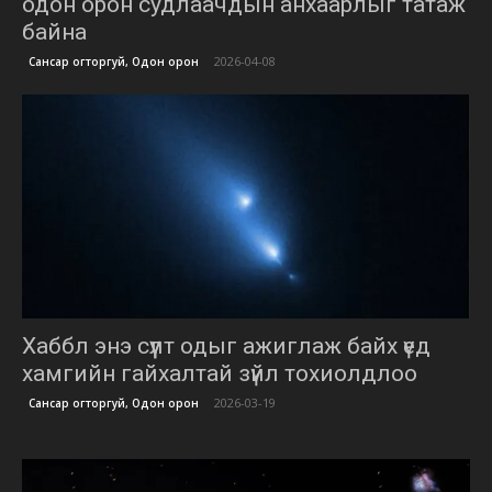
одон орон судлаачдын анхаарлыг татаж
байна
2026-04-08
Сансар огторгуй, Одон орон
Хаббл энэ сүүлт одыг ажиглаж байх үед
хамгийн гайхалтай зүйл тохиолдлоо
2026-03-19
Сансар огторгуй, Одон орон