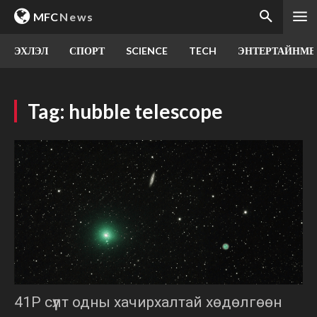
MFC
News
ЭХЛЭЛ
СПОРТ
SCIENCE
TECH
ЭНТЕРТАЙНМЕ
Tag:
hubble telescope
41P сүүлт одны хачирхалтай хөдөлгөөн