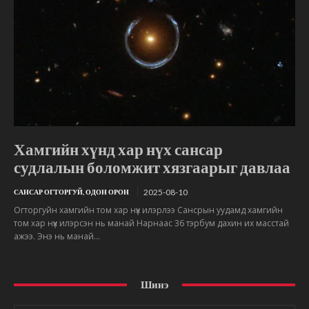
Хамгийн хүнд хар нүх сансар
судлалын боломжит хязгаарыг давлаа
2025-08-10
САНСАР ОГТОРГУЙ, ОДОН ОРОН
Огторгуйн хамгийн том хар нүх илэрлээ Сансрын уудамд хамгийн
том хар нүх илэрсэн нь манай Нарнаас 36 тэрбум дахин их масстай
ажээ. Энэ нь манай...
Шинэ