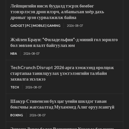
Лейпцигийн нисэх буудалд тэсрэх бөмбөг
тээвэрлэсэн дрон илэрч, албаныхан хоёр дахь
дроныг эрэн сурвалжилж байна
GADGET | PC | MOBILE | GAMING
2026-08-07
Жэйлен Браун: “Филадельфия”-д миний гол зорилго
бол зөвхөн ялалт байгуулах юм
NBA
2026-08-07
TechCrunch Disrupt 2026 арга хэмжээнд оролцож
стартапаа танилцуулах үзэсгэлэнгийн талбайн
захиалга эхэлжээ
TECH
2026-08-07
Шакур Стивенсон бүх цаг үеийн шилдэг таван
боксчны жагсаалтад Мухаммед Алиг оруулсангүй
BOXING
2026-08-07
Энтони Дэвис болон Вашингтон Уизардс баг шинэ