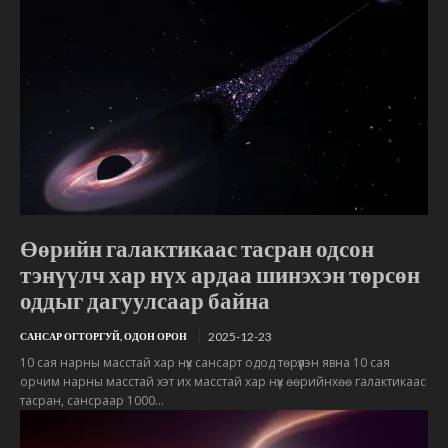
Өөрийн галактикаас тасран одсон
тэнүүлч хар нүх ардаа шинэхэн төрсөн
оддыг дагуулсаар байна
2025-12-23
САНСАР ОГТОРГУЙ, ОДОН ОРОН
10 сая нарны масстай хар нүх сансарт одод төрүүлэн явна 10 сая
орчим нарны масстай хэт их масстай хар нүх өөрийнхөө галактикаас
тасран, сансраар 1000...