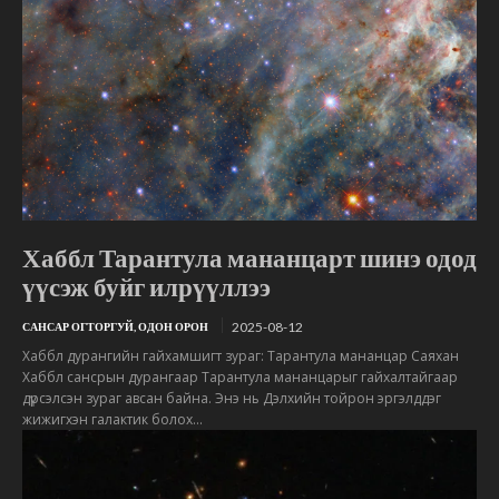
Хаббл Тарантула мананцарт шинэ одод
үүсэж буйг илрүүллээ
2025-08-12
САНСАР ОГТОРГУЙ, ОДОН ОРОН
Хаббл дурангийн гайхамшигт зураг: Тарантула мананцар Саяхан
Хаббл сансрын дурангаар Тарантула мананцарыг гайхалтайгаар
дүрсэлсэн зураг авсан байна. Энэ нь Дэлхийн тойрон эргэлддэг
жижигхэн галактик болох...