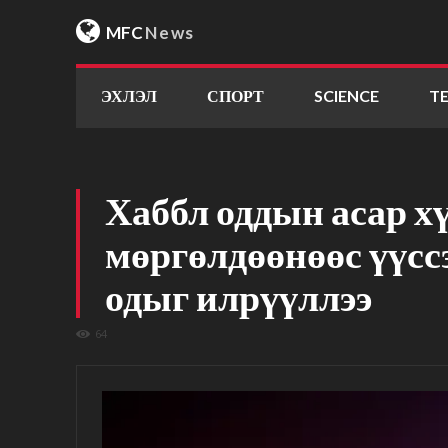
MFC
News
ЭХЛЭЛ
СПОРТ
SCIENCE
T
Хаббл оддын асар х
мөргөлдөөнөөс үүсс
одыг илрүүллээ
64