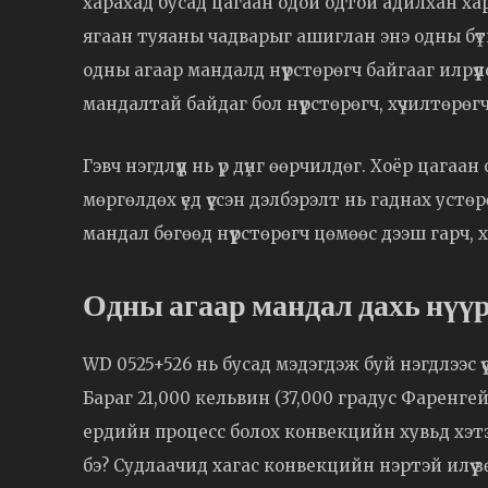
харахад бусад цагаан одой одтой адилхан ха
ягаан туяаны чадварыг ашиглан энэ одны бүтц
одны агаар мандалд нүүрстөрөгч байгааг илрүү
мандалтай байдаг бол нүүрстөрөгч, хүчилтөрөг
Гэвч нэгдлүүд нь үр дүнг өөрчилдөг. Хоёр цага
мөргөлдөх үед үүссэн дэлбэрэлт нь гаднах устө
мандал бөгөөд нүүрстөрөгч цөмөөс дээш гарч,
Одны агаар мандал дахь нүү
WD 0525+526 нь бусад мэдэгдэж буй нэгдлээс үүс
Бараг 21,000 кельвин (37,000 градус Фаренге
ердийн процесс болох конвекцийн хувьд хэтэр
бэ? Судлаачид хагас конвекцийн нэртэй илүү з