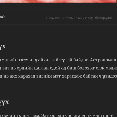
min.
Энэхүү мэдээ, нийтлэлийг хиймэл оюун боловсруулав.
үх
 энгийнээсээ илүү гайхалтай түүхтэй байдаг. Астрономи
эд энэ нь ердийн цагаан одой од биш болохыг олж мэдж
нь анх харахад энгийн мэт харагдаж байсан ч үнэндээ
үүх
үүлчийн үе шат юм. Эдгээр одны үлдэгдэл нь маш нягт