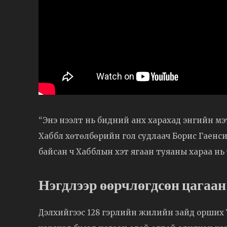
“Энэ нээлт нь бидний анх харахад энгийн мэ
Хаббл хөтөлбөрийн гол судлаач Борис Гаенси
байсан ч Хабблын хэт ягаан туяаны хараа нь тү
Нэгдлээр өөрчлөгдсөн цагаан 
Дэлхийгээс 128 гэрлийн жилийн зайд орших W