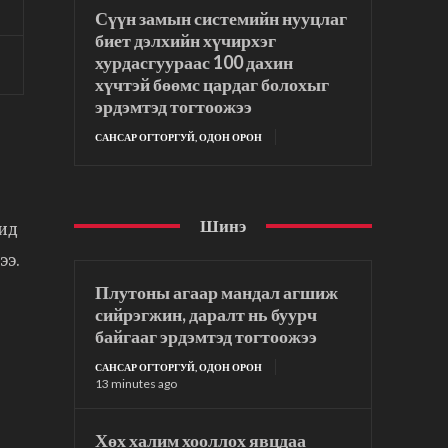
Сүүн замын системийн нууцлаг
биет дэлхийн хүчирхэг
хурдасгуураас 100 дахин
хүчтэй бөөмс цардаг болохыг
эрдэмтэд тогтоожээ
САНСАР ОГТОРГУЙ, ОДОН ОРОН
Шинэ
чид
ээ.
Плутоны агаар мандал агшиж
сийрэгжин, даралт нь буурч
байгааг эрдэмтэд тогтоожээ
САНСАР ОГТОРГУЙ, ОДОН ОРОН
13 minutes ago
Хөх халим хооллох явцдаа