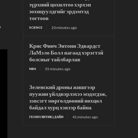
зүрхний цохилтоо хэрхэн
зохицуулдгийг эрдэмтэд
,
тогтоов
э
20 minutes ago
SCIENCE
Крис Финч Энтони Эдвардст
ЛаМэло Болл яагаад хэрэгтэй
болсныг тайлбарлав
35 minutes ago
NBA
Зеленский дроны жишгээр
пуужин үйлдвэрлэхээ мэдэгдэж,
зэвсэгт мөргөлдөөний нөхцөл
байдал хурц хэвээр байна
41 minutes ago
ГЕОПОЛИТИК | ДАЙН