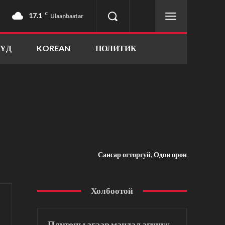
17.1
C
Ulaanbaatar
ҮҮД
KOREAN
ПОЛИТИК
Сансар огторгуй, Одон орон
Холбоотой
Плутоны агаар мандал агшиж