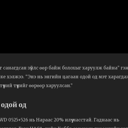
т санагдсан зүйлс өөр байж болохыг харуулж байна” гэ
ке хэлжээ. “Энэ нь энгийн цагаан одой од мэт харагда
үний түүхийг өөрөөр харуулсан.”
одой од
D 0525+526 нь Нараас 20% илүү масстай. Гаднаас нь