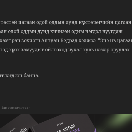
л төстэй цагаан одой оддын дунд нүүрстөрөгчийн цагаан
агаан одой оддын дунд хичнээн одны нэгдэл нуугдаж
 хамтран зохиогч Антуан Бедрад хэлжээ. “Энэ нь цагаа
эд хүрэх замуудыг ойлгоход чухал хувь нэмэр оруулах
ийтлэгдсэн байна.
- Зар сурталчилгаа -