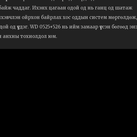
й байж чаддаг. Ихэнх цагаан одой од нь ганц од шатаж
д, ихэвчлэн ойрхон байрлах хос оддын систем мөргөлдөж
ой од үүсдэг. WD 0525+526 нь ийм замаар үүссэн бөгөөд эн
ан анхны тохиолдол юм.