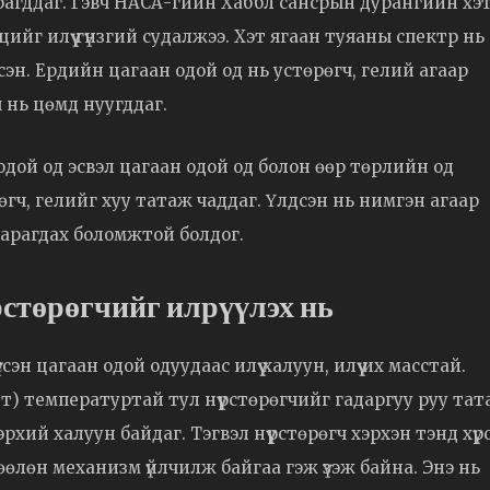
рагддаг. Гэвч НАСА-гийн Хаббл сансрын дурангийн хэ
ийг илүү гүнзгий судалжээ. Хэт ягаан туяаны спектр нь
лсэн. Ердийн цагаан одой од нь устөрөгч, гелий агаар
ч нь цөмд нуугддаг.
ан одой од эсвэл цагаан одой од болон өөр төрлийн од
рөгч, гелийг хуу татаж чаддаг. Үлдсэн нь нимгэн агаар
 харагдах боломжтой болдог.
рстөрөгчийг илрүүлэх нь
сэн цагаан одой одуудаас илүү халуун, илүү их масстай.
йт) температуртай тул нүүрстөрөгчийг гадаргуу руу тат
хий халуун байдаг. Тэгвэл нүүрстөрөгч хэрхэн тэнд хүр
өөлөн механизм үйлчилж байгаа гэж үзэж байна. Энэ нь