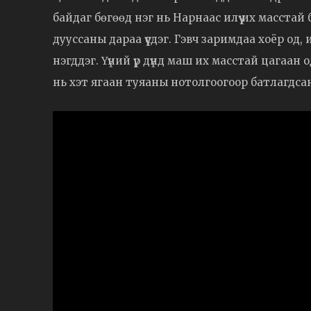
байдаг бөгөөд нэг нь Нарнаас илүү их масста
дууссаны дараа үүсдэг. Гэвч заримдаа хоёр о
нэгддэг. Үүний үр дүнд маш их масстай цагаан од
нь хэт ягаан туяаны нотолгоогоор батлагдс