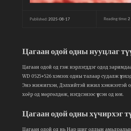
Reading time:
2
2025-08-17
Published:
Цагаан одой одны нууцлаг тү
Цагаан одой од гэж нэрлэгддэг одод заримдаа
WD 0525+526 хэмээх одны талаар судалж үзэх
Энэ жижигхэн, Дэлхийтэй ижил хэмжээтэй од 
хоёр од мөргөлдөж, нэгдсэнээс үүссэн од юм.
Цагаан одой одны хүчирхэг т
Цагаан одой од нь Нар шиг оддын амьдралын с