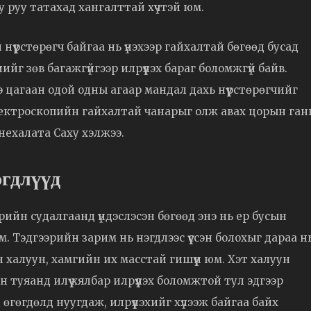
у руу татахад хангалттай хүчтэй юм.
үүрстөрөгч байгаа нь үнэхээр гайхалтай бөгөөд бусад
нийг зөв багажгүйгээр илрүүлэх бараг боломжгүй байв.
цагаан одой одны агаар мандал дахь нүүрстөрөгчийг
спектроскопийн гайхалтай чанарыг олж авах цорын ган
Снехалата Саху хэлжээ.
эгдлүүд
рийн судалгаанд үндэслэсэн бөгөөд энэ нь ер бусын
м. Тэдгээрийн зарим нь нэгдлээс үүссэн болохыг дараа н
н халуун, хамгийн их масстай гишүүн юм. Хэт халуун
н туяанд илүү хялбар илрүүлэх боломжтой тул эдгээр
өгөгдөлд нуугдаж, илрүүлэхийг хүлээж байгаа байх