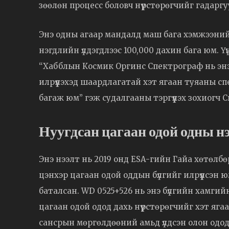
зөөлөн процесс боловч нүүрстөрөгчийг гадаргу
Энэ одны агаар мандалд маш бага хэмжээний н
нэгдлийн үлдэгдлээс 100,000 дахин бага юм. Үү
“Хабблын Космик Оргинс Спектрограф нь энэ 
илрүүлэхэд шаардлагатай хэт ягаан туяаны 
багаж юм” гэж судалгааны тэргүүлэх зохиогч 
Нуугдсан цагаан одой одны н
Энэ нээлт нь 2019 онд ESA-гийн Гайа хөтөлбө
цэнхэр цагаан одой оддын бүлгийг илрүүлсэн ю
баталсан. WD 0525+526 нь энэ бүлгийн хамгий
цагаан одой одод дахь нүүрстөрөгчийг хэт ягаа
сансрын мөргөлдөөний амьд үлдсэн олон одод 