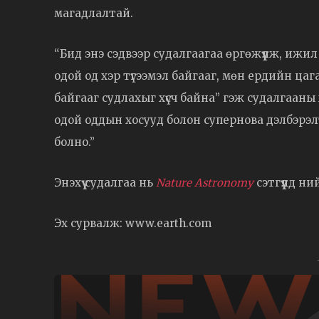
магадлалтай.
“Бид энэ сэдвээр судалгаагаа өргөжүүлж, ижи
одой од хэр түгээмэл байгааг, мөн ердийн ц
байгааг судлахыг хүсч байна” гэж судалгааны
одой оддын хосууд болон супернова дэлбэрэлт
болно.”
Энэхүү судалгаа нь
Nature Astronomy
сэтгүүлд н
Эх сурвалж: www.earth.com