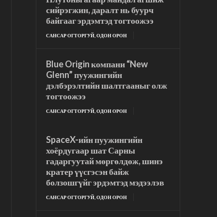
сийрэгжин, даралт нь буурч
байгааг эрдэмтэд тогтоожээ
САНСАР ОГТОРГУЙ, ОДОН ОРОН
Blue Origin компани “New
Glenn” пуужингийн
дэлбэрэлтийн шалтгааныг олж
тогтоожээ
САНСАР ОГТОРГУЙ, ОДОН ОРОН
SpaceX-ийн пуужингийн
хоёрдугаар шат Сарны
гадаргуутай мөргөлдөж, шинэ
кратер үүсгэсэн байж
болзошгүйг эрдэмтэд мэдээлэв
САНСАР ОГТОРГУЙ, ОДОН ОРОН