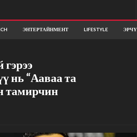
ECH
ЭНТЕРТАЙНМЕНТ
LIFESTYLE
ЭРЧ
 гэрээ
ү нь “Ааваа та
н тамирчин