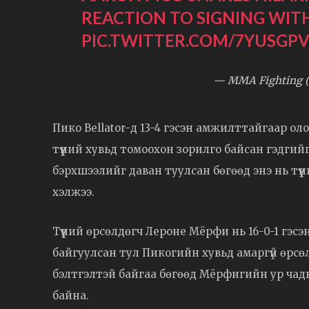
REACTION TO SIGNING WIT
PIC.TWITTER.COM/7YUSGP
— MMA Fighting 
Пико Bellator-д 13-4 гэсэн амжилттайгаар ол
түүний хувьд томоохон зорилго байсан гэдгий
бэрхшээлийг даван туулсан бөгөөд энэ нь түүн
хэлжээ.
Түүний өрсөлдөгч Лероне Мёрфи нь 16-0-1 гэ
байгуулсан тул Пикогийн хувьд амаргүй өрсөл
бэлтгэлтэй байгаа бөгөөд Мёрфигийн ур чадвар
байна.