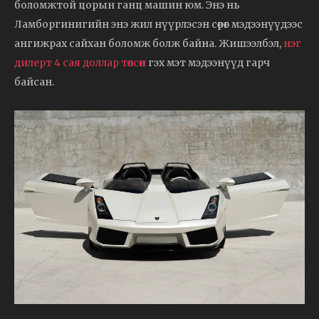
боломжтой цорын ганц машин юм. Энэ нь
Ламборгинигийн энэ жил нүүрлэсэн сөрөг мэдээнүүдээс
ангижрах сайхан боломж болж байна. Жишээлбэл,
нэг
дилерт 4 сая доллар төлсөн
гэх мэт мэдээнүүд гарч
байсан.