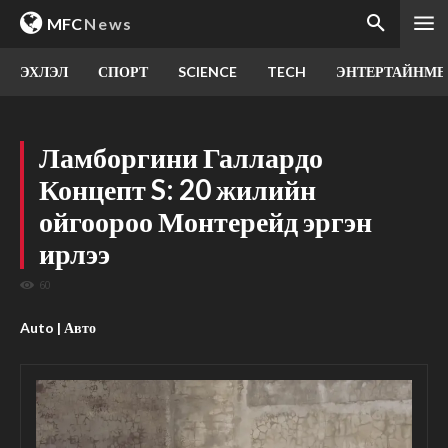
MFC
News
ЭХЛЭЛ
СПОРТ
SCIENCE
TECH
ЭНТЕРТАЙНМЕ
Ламборгини Галлардо
Концепт S: 20 жилийн
ойгоороо Монтерейд эргэн
ирлээ
60
Auto | Авто