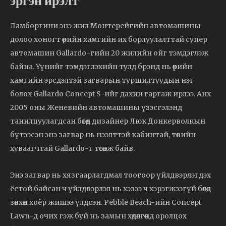
эргэн ирэлт
Ламборгини энэ жил Монтерейгийн автомашины
долоо хоногт өөрийн хамгийн их борлуулалттай супер
автомашин Gallardo-гийн 20 жилийн ойг тэмдэглэж
байна. Үүнийг тэмдэглэхийн тулд брэнд нь өөрийн
хамгийн эрсдэлтэй загварын туршилтуудын нэг
болох Gallardo Concept S-ийг дахин гаргаж ирлээ. Анх
2005 оны Женевийн автомашины үзэсгэлэнд
танилцуулагдсан бөгөөд дизайнер Люк Донкерволкын
бүтээсэн энэ загвар нь нээлттэй кабинтай, төвийн
хуваагчтай Gallardo-г төсөөлж байв.
Энэ загвар нь хязгаарлагдмал тоогоор үйлдвэрлэгдэх
ёстой байсан ч үйлдвэрлэл нь хэзээ ч хэрэгжээгүй бөгөөд
зөвхөн хоёр жишээ үлдсэн. Pebble Beach-ийн Concept
Lawn-д очих гэж буй нь замын хөдөлгөөнд оролцох