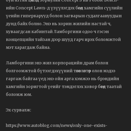
ийн Concept Lawn-д үзүүлэгдэх бөгөөд хамгийн сүүлийн
үеийн гиперкарууд болон загварын судалгаануудын
дунд байх болно. Энэ нь хорин жилийн настай ч,
хуваагдсан кабинтай Ламборгини одоо ч гэсэн
концепцийн тайзан дээр шууд гарч ирэх боломжтой
мэт харагдаж байна.
Ламборгини энэ жил корпорацийн драм болон
болгоомжтой бүтээгдэхүүний төлөвлөлтөөр олон мэдээ
гаргаж байгаа үед энэ ойн арга хэмжээ нь брэндийн
хамгийн зоригтой үеийг тэмдэглэх ховор бөгөөд таатай
боломж юм.
Эх сурвалж:
https://www.autoblog.com/news/only-one-exists-