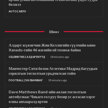
болжээ
AUTO | АВТО
Шинэ
Алдарт жүжигчин Жин Келлигийн сүүлчийн кино
Xanadu-гийн 46 жилийн ой тохиож байна
CELEBRITIES | АЛДАРТНУУД
18 minutes ago
Манчестер Сити болон Атлетико Мадрид багуудын
сорилгын тоглолтын урьдчилсан тойм
FOOTBALL | ХӨЛБӨМБӨГ
39 minutes ago
Dave Matthews Band-ийн аялан тоглолтын
автобуснаас Чикаго гол руу бохир ус асгасан хэрэг
олны анхааралд өртөв