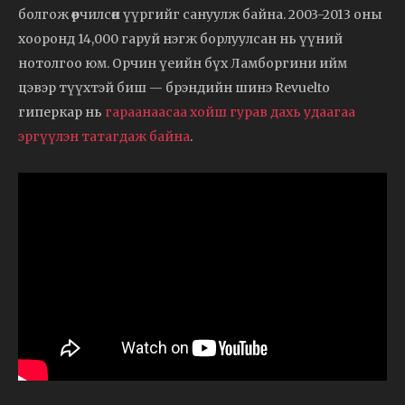
болгож өөрчилсөн үүргийг сануулж байна. 2003-2013 оны
хооронд 14,000 гаруй нэгж борлуулсан нь үүний
нотолгоо юм. Орчин үеийн бүх Ламборгини ийм
цэвэр түүхтэй биш — брэндийн шинэ Revuelto
гиперкар нь
гараанаасаа хойш гурав дахь удаагаа
эргүүлэн татагдаж байна
.