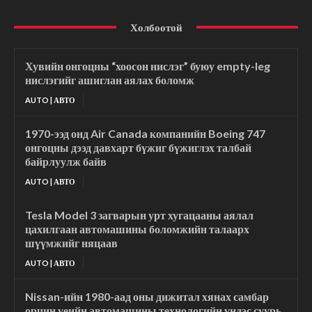
Холбоотой
Хувийн онгоцны “хоосон нислэг” буюу empty-leg
нислэгийг ашиглан аялах боломж
AUTO | АВТО
1970-ээд онд Air Canada компанийн Boeing 747
онгоцны дээд давхарт бүжиг бүжиглэх талбай
байрлуулж байв
AUTO | АВТО
Tesla Model 3 загварын урт хугацааны аялал
цахилгаан автомашины боломжийн талаарх
шүүмжийг няцаав
AUTO | АВТО
Nissan-ийн 1980-аад оны дижитал хянах самбар
орчин үеийн автомашины технологийн үндэс суурь