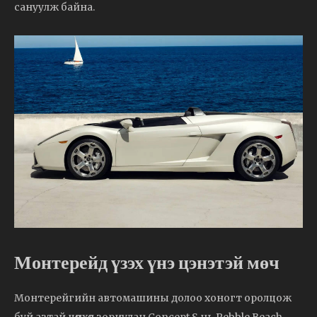
сануулж байна.
Монтерейд үзэх үнэ цэнэтэй мөч
Монтерейгийн автомашины долоо хоногт оролцож
буй азтай цөөнхөд зориулан Concept S нь Pebble Beach-