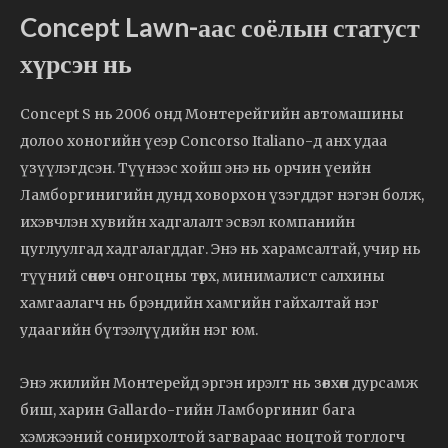
Concept Lawn-аас соёлын статуст
хүрсэн нь
Concept S нь 2006 онд Монтерейгийн автомашины
долоо хоногийн үеэр Concorso Italiano-д анх удаа
үзүүлэгдсэн. Түүнээс хойш энэ нь орчин үеийн
Ламборгинигийн дунд ховорхон үзэгддэг нэгэн болж,
ихэвчлэн хувийн хадгалалт эсвэл компанийн
цуглуулгад хадгалагддаг. Энэ нь харамсалтай, учир нь
түүний сөнөөгч онгоцны төрх, минималист салхины
хамгаалагч нь брэндийн хамгийн гайхалтай нэг
удаагийн бүтээлүүдийн нэг юм.
Энэ жилийн Монтерейд эргэн ирэлт нь зөвхөн дурсамж
биш, харин Gallardo-гийн Ламборгиниг бага
хэмжээний сонирхолтой загвараас ноцтой тоглогч