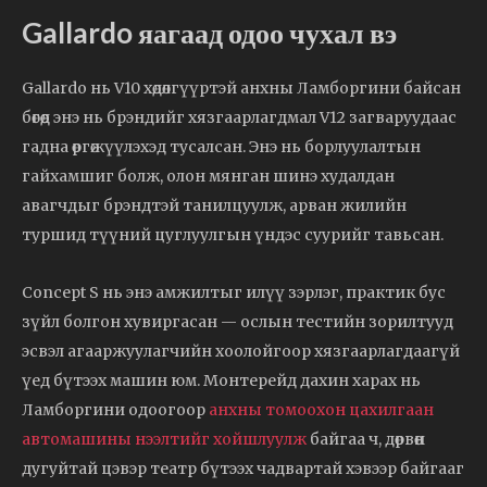
Gallardo яагаад одоо чухал вэ
Gallardo нь V10 хөдөлгүүртэй анхны Ламборгини байсан
бөгөөд энэ нь брэндийг хязгаарлагдмал V12 загваруудаас
гадна өргөжүүлэхэд тусалсан. Энэ нь борлуулалтын
гайхамшиг болж, олон мянган шинэ худалдан
авагчдыг брэндтэй танилцуулж, арван жилийн
туршид түүний цуглуулгын үндэс суурийг тавьсан.
Concept S нь энэ амжилтыг илүү зэрлэг, практик бус
зүйл болгон хувиргасан — ослын тестийн зорилтууд
эсвэл агааржуулагчийн хоолойгоор хязгаарлагдаагүй
үед бүтээх машин юм. Монтерейд дахин харах нь
Ламборгини одоогоор
анхны томоохон цахилгаан
автомашины нээлтийг хойшлуулж
байгаа ч, дөрвөн
дугуйтай цэвэр театр бүтээх чадвартай хэвээр байгааг