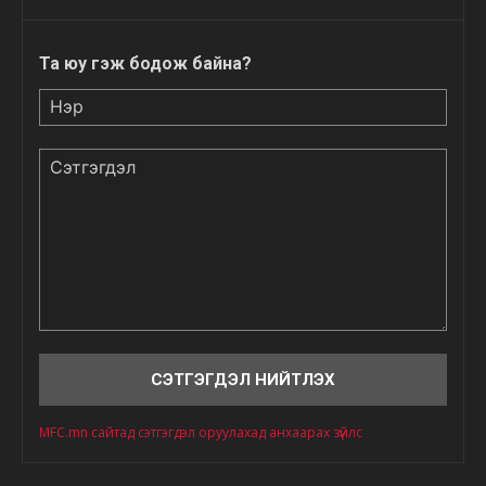
Та юу гэж бодож байна?
Нэр
Сэтгэгдэл
MFC.mn сайтад сэтгэгдэл оруулахад анхаарах зүйлс