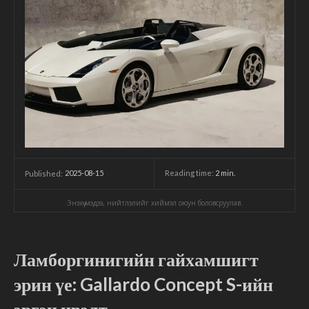
2025-08-15
Reading time:
2
min.
Published:
Энэхүү мэдээ, нийтлэлийг хиймэл оюун боловсруулав.
Ламборгинигийн гайхамшигт
эрин үе: Gallardo Concept S-ийн