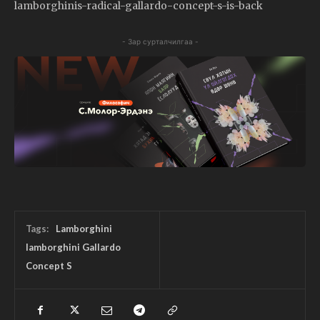
lamborghinis-radical-gallardo-concept-s-is-back
- Зар сурталчилгаа -
Tags:
Lamborghini
lamborghini Gallardo
Concept S