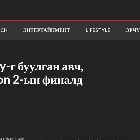
ECH
ЭНТЕРТАЙНМЕНТ
LIFESTYLE
ЭРЧ
y-г буулган авч,
on 2-ын финалд
ess than 1
min.