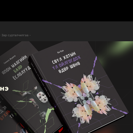
- Зар сурталчилгаа -