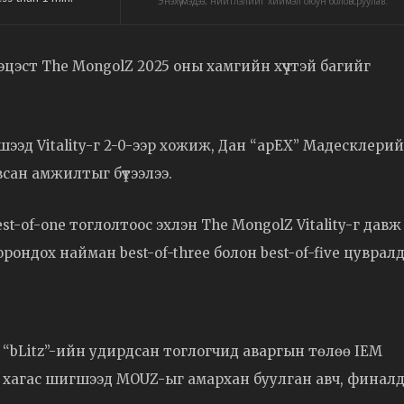
Энэхүү мэдээ, нийтлэлийг хиймэл оюун боловсруулав.
эцэст The MongolZ 2025 оны хамгийн хүчтэй багийг
шээд Vitality-г 2-0-ээр хожиж, Дан “apEX” Мадесклери
всан амжилтыг бүтээлээ.
t-of-one тоглолтоос эхлэн The MongolZ Vitality-г давж
орондох найман best-of-three болон best-of-five цуврал
. “bLitz”-ийн удирдсан тоглогчид аваргын төлөө IEM
irit хагас шигшээд MOUZ-ыг амархан буулган авч, финал