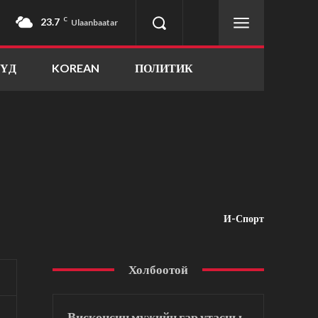
23.7
C
Ulaanbaatar
ҮҮД
KOREAN
ПОЛИТИК
И-Спорт
Холбоотой
Висконсин мужийн гар утасны