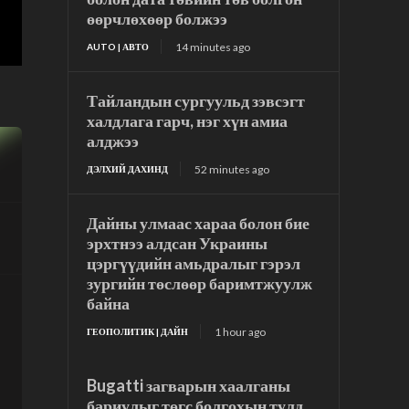
өөрчлөхөөр болжээ
14 minutes ago
AUTO | АВТО
Тайландын сургуульд зэвсэгт
халдлага гарч, нэг хүн амиа
алджээ
52 minutes ago
ДЭЛХИЙ ДАХИНД
Дайны улмаас хараа болон бие
эрхтнээ алдсан Украины
цэргүүдийн амьдралыг гэрэл
зургийн төслөөр баримтжуулж
байна
1 hour ago
ГЕОПОЛИТИК | ДАЙН
Bugatti загварын хаалганы
бариулыг төгс болгохын тулд