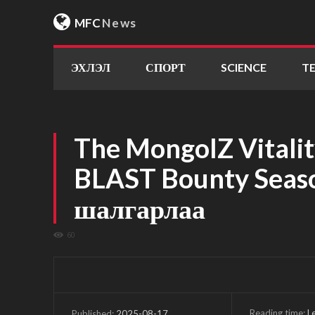
MFC
News
ЭХЛЭЛ
СПОРТ
SCIENCE
T
The MongolZ Vitalit
BLAST Bounty Seas
шалгарлаа
60
Reading time:
L
2025-08-17
Published: