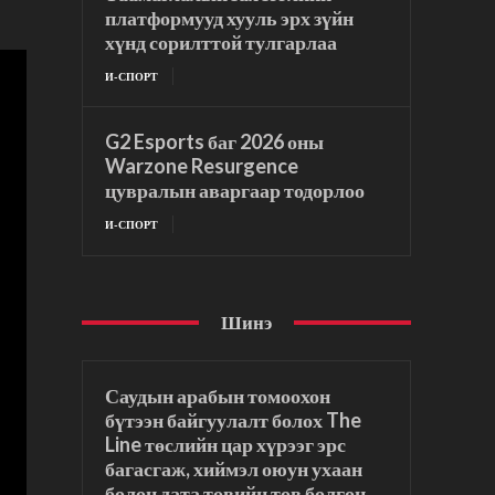
платформууд хууль эрх зүйн
хүнд сорилттой тулгарлаа
И-СПОРТ
G2 Esports баг 2026 оны
Warzone Resurgence
цувралын аваргаар тодорлоо
И-СПОРТ
Шинэ
Саудын арабын томоохон
бүтээн байгуулалт болох The
Line төслийн цар хүрээг эрс
багасгаж, хиймэл оюун ухаан
болон дата төвийн төв болгон