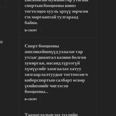
спортын бооцооны шинэ
тогтолцоо хууль эрхүү зөрчсөн
гэх маргаантай тулгараад
байна.
И-СПОРТ
йн
Спорт бооцооны
аппликейшнүүд ухаалаг гар
утсыг дижитал казино болгон
хувиргаж, насанд хүрээгүй
хүмүүсийг хамгаалах хатуу
д
хязгаарлалтуудыг тогтоосон ч
киберспортын салбарт өсвөр
үеийнхнийг чиглэсэн
бооцооны...
И-СПОРТ
д
Таамаглалын зах зээлийн