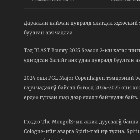
Дараалан найман цувралд ялагдал хүлээсний 
буулган авч чадлаа.
Тэд BLAST Bounty 2025 Season 2-ын хагас шиг
удирдсан багийг анх удаа цувралд буулган а
2024 оны PGL Major Copenhagen тэмцээний bes
гарч чадахгүй байсан бөгөөд 2024–2025 оны хо
ердөө гурван map дээр ялалт байгуулж байв.
Гэхдээ The MongolZ-ын ажил дуусаагүй байна
Cologne-ийн аварга Spirit-тэй нүүр тулна. Sp