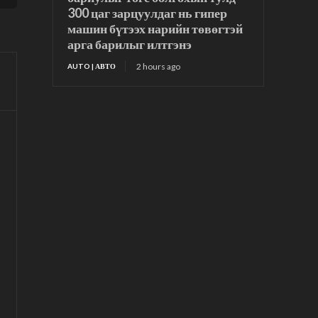
300 цаг зарцуулдаг нь гипер
машин бүтээх нарийн төвөгтэй
арга барилыг илтгэнэ
2 hours ago
AUTO | АВТО