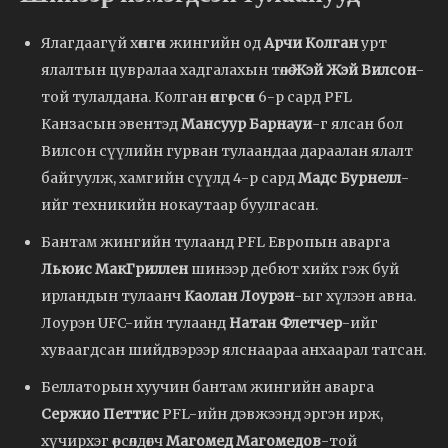
Ялагдаагүй хөнгөн жингийн од
Арчи Колган
урт
ялалтын цувралаа хадгалахын төлөө
Жэй Жэй Вилсон
-
той тулалдана. Колган өнгөрсөн 6-р сард PFL
Канзасын эвентэд
Мансуур Барнауи
-г ялсан бол
Вилсон сүүлийн гурван тулаандаа дараалан ялалт
байгуулж, хамгийн сүүлд 4-р сард
Мадс Бурнелл
-
ийг техникийн нокаутаар буулгасан.
Бантам жингийн тулаанд PFL Европын аварга
Льюис МакГриллен
шинээр дебют хийх гэж буй
ирландын тулаанч
Каолан Лоурэн
-ыг хүлээн авна.
Лоурэн UFC-ийн тулаанд
Натан Флетчер
-ийг
хуваагдсан шийдвэрээр ялснаараа анхаарал татсан.
Беллаторын хуучин бантам жингийн аварга
Сержио Петтис
PFL-ийн дэвжээнд эргэн ирж,
хүчирхэг өрсөлдөгч
Магомед Магомедов
-той