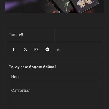
Tags:
pfl
Та юу гэж бодож байна?
Нэр