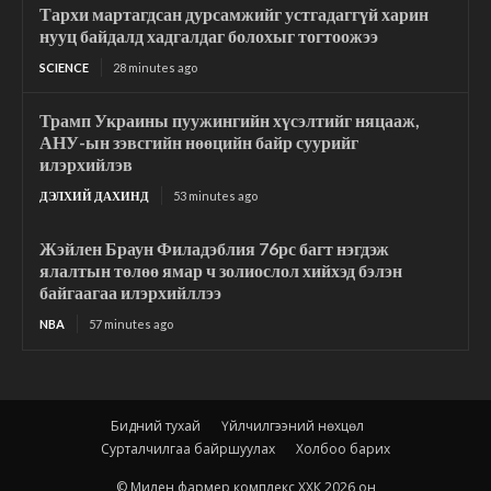
Тархи мартагдсан дурсамжийг устгадаггүй харин
нууц байдалд хадгалдаг болохыг тогтоожээ
SCIENCE
28 minutes ago
Трамп Украины пуужингийн хүсэлтийг няцааж,
АНУ-ын зэвсгийн нөөцийн байр суурийг
илэрхийлэв
ДЭЛХИЙ ДАХИНД
53 minutes ago
Жэйлен Браун Филадэблия 76рс багт нэгдэж
ялалтын төлөө ямар ч золиослол хийхэд бэлэн
байгаагаа илэрхийллээ
NBA
57 minutes ago
Бидний тухай
Үйлчилгээний нөхцөл
Сурталчилгаа байршуулах
Холбоо барих
© Милен фармер комплекс ХХК 2026 он