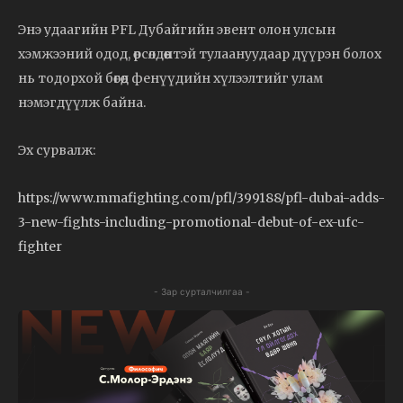
Энэ удаагийн PFL Дубайгийн эвент олон улсын
хэмжээний одод, өрсөлдөөнтэй тулаануудаар дүүрэн болох
нь тодорхой бөгөөд фенүүдийн хүлээлтийг улам
нэмэгдүүлж байна.
Эх сурвалж:
https://www.mmafighting.com/pfl/399188/pfl-dubai-adds-
3-new-fights-including-promotional-debut-of-ex-ufc-
fighter
- Зар сурталчилгаа -