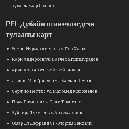
тулалдахаар боллоо.
PFL Дубайн шинэчлэгдсэн
тулааны карт
Усман Нурмагомедов vs. Пол Хьюз
Кори Андерсон vs. Довлет Ягшимурадов
Арчи Колган vs. Жэй Жэй Вилсон
Льюис МакГриллен vs. Каолан Лоурэн
Сержио Петтис vs. Магомед Магомедов
Поуя Рахмани vs. Слим Трабелси
Зубайра Тухугов vs. Артем Лобов
Омар Эл Дафрави vs. Флорим Зендэли