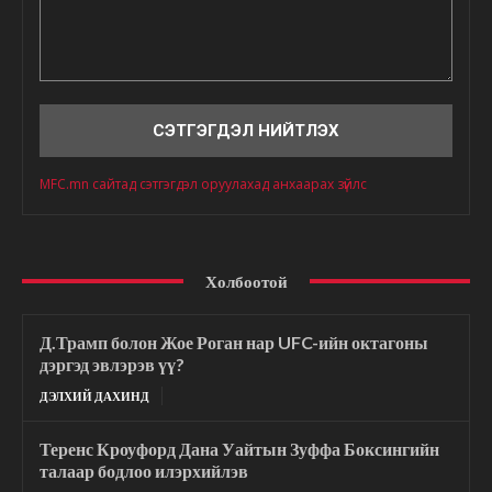
Сэтгэгдэл
MFC.mn сайтад сэтгэгдэл оруулахад анхаарах зүйлс
Холбоотой
Д.Трамп болон Жое Роган нар UFC-ийн октагоны
дэргэд эвлэрэв үү?
ДЭЛХИЙ ДАХИНД
Теренс Кроуфорд Дана Уайтын Зуффа Боксингийн
талаар бодлоо илэрхийлэв