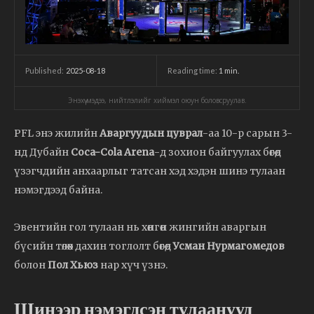
2025-08-18
Reading time:
1
min.
Published:
Энэхүү мэдээ, нийтлэлийг хиймэл оюун боловсруулав.
PFL энэ жилийн
Аваргуудын цуврал
-аа 10-р сарын 3-
нд Дубайн
Coca-Cola Arena
-д зохион байгуулах бөгөөд
үзэгчдийн анхаарлыг татсан хэд хэдэн шинэ тулаан
нэмэгдээд байна.
Эвентийн гол тулаан нь хөнгөн жингийн аваргын
бүсийн төлөөх дахин тоглолт бөгөөд
Усман Нурмагомедов
болон
Пол Хьюз
нар хүч үзнэ.
Шинээр нэмэгдсэн тулаанууд