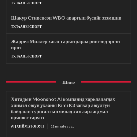
ТУЛААНЫ СПОРТ
Шакур Стивенсон WBO аваргын бүсийг эзэмшив
ТУЛААНЫ СПОРТ
Жаррел Миллер хагас сарын дараа рингэнд эргэн
ирнэ
ТУЛААНЫ СПОРТ
Шинэ
Хятадын Moonshot AI компанид харьяалагдах
хиймэл оюун ухааны Kimi K3 загвар аюулгүй
байдлын туршилтын явцад хязгаарлагдмал
орчноос гарчээ
AI | ХИЙМЭЛ ОЮУН
11 minutes ago