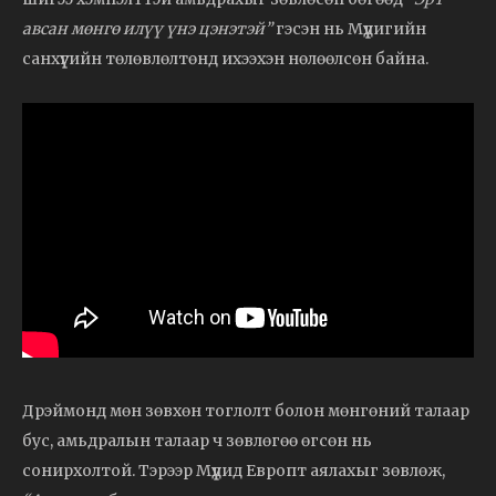
авсан мөнгө илүү үнэ цэнэтэй”
гэсэн нь Мүүдигийн
санхүүгийн төлөвлөлтөнд ихээхэн нөлөөлсөн байна.
Дрэймонд мөн зөвхөн тоглолт болон мөнгөний талаар
бус, амьдралын талаар ч зөвлөгөө өгсөн нь
сонирхолтой. Тэрээр Мүүдид Европт аялахыг зөвлөж,