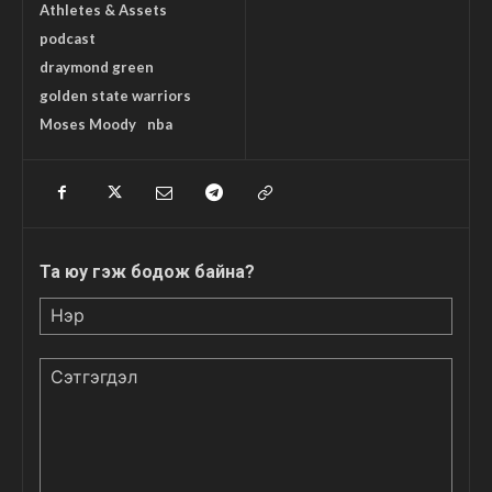
Athletes & Assets
podcast
draymond green
golden state warriors
Moses Moody
nba
Та юу гэж бодож байна?
Нэр