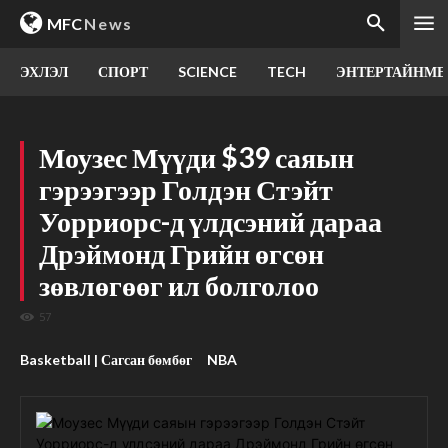
MFC
News
ЭХЛЭЛ
СПОРТ
SCIENCE
TECH
ЭНТЕРТАЙНМЕ
Моузес Мүүди $39 саяын
гэрээгээр Голдэн Стэйт
Уорриорс-д үлдсэний дараа
Дрэймонд Грийн өгсөн
зөвлөгөөг ил болголоо
57
Basketball | Сагсан бөмбөг
NBA