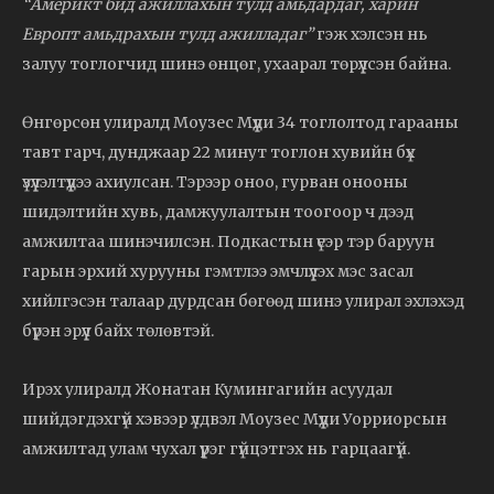
“Америкт бид ажиллахын тулд амьдардаг, харин
Европт амьдрахын тулд ажилладаг”
гэж хэлсэн нь
залуу тоглогчид шинэ өнцөг, ухаарал төрүүлсэн байна.
Өнгөрсөн улиралд Моузес Мүүди 34 тоглолтод гарааны
тавт гарч, дунджаар 22 минут тоглон хувийн бүх
үзүүлэлтүүдээ ахиулсан. Тэрээр оноо, гурван онооны
шидэлтийн хувь, дамжуулалтын тоогоор ч дээд
амжилтаа шинэчилсэн. Подкастын үеэр тэр баруун
гарын эрхий хурууны гэмтлээ эмчлүүлэх мэс засал
хийлгэсэн талаар дурдсан бөгөөд шинэ улирал эхлэхэд
бүрэн эрүүл байх төлөвтэй.
Ирэх улиралд Жонатан Кумингагийн асуудал
шийдэгдэхгүй хэвээр үлдвэл Моузес Мүүди Уорриорсын
амжилтад улам чухал үүрэг гүйцэтгэх нь гарцаагүй.