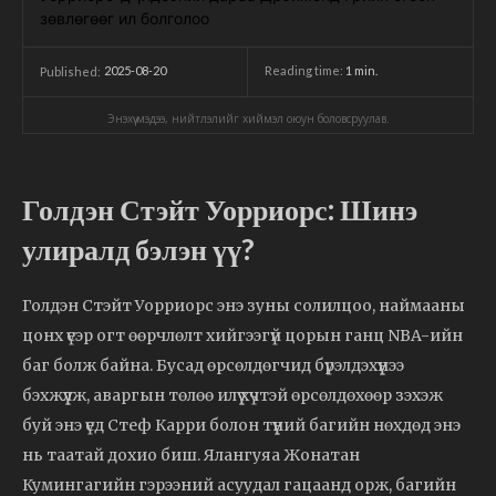
2025-08-20
Reading time:
1
min.
Published:
Энэхүү мэдээ, нийтлэлийг хиймэл оюун боловсруулав.
Голдэн Стэйт Уорриорс: Шинэ
улиралд бэлэн үү?
Голдэн Стэйт Уорриорс энэ зуны солилцоо, наймааны
цонх үеэр огт өөрчлөлт хийгээгүй цорын ганц NBA-ийн
баг болж байна. Бусад өрсөлдөгчид бүрэлдэхүүнээ
бэхжүүлж, аваргын төлөө илүү хүчтэй өрсөлдөхөөр зэхэж
буй энэ үед Стеф Карри болон түүний багийн нөхдөд энэ
нь таатай дохио биш. Ялангуяа Жонатан
Кумингагийн гэрээний асуудал гацаанд орж, багийн