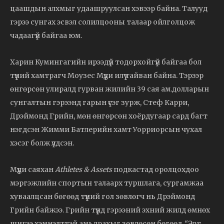
цаашдын алхмыг удаашруулсан хэвээр байна. Талууд
гэрээ сунгах эсвэл солилцооны талаар ойлголцож
чадаагүй байгаа юм.
Харин Кумингагийн ирээдүй тодорхойгүй байгаа бол
түүний хамтрагч Моузес Мүүди илүү тайван байна. Тэрээр
өнгөрсөн улиралд гурван жилийн 39 сая ам.долларын
сунгалтын гэрээнд гарын үсэг зурж, Стеф Карри,
Дрэймонд Грийн, мөн өнгөрсөн хоёрдугаар сард багт
нэгдсэн Жимми Батлерийн хамт Уорриорсын чухал
хэсэг болж үлдсэн.
Мүүди саяхан
Athletes & Assets
подкастад оролцохдоо
мэргэжлийн спортын талаарх туршлага, сургамжаа
хуваалцсан бөгөөд түүний гол зөвлөгч нь Дрэймонд
Грийн байжээ. Грийн түүнд гэрээний эхний жилд өмнөх
шигээ хэмнэлттэй амьдрахыг зөвлөсөн бөгөөд
“Эрт