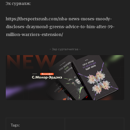
Эх сурвалж:
https://thesportsrush.com/nba-news-moses-moody-
discloses-draymond-greens-advice-to-him-after-39-
million-warriors-extension/
- Зар сурталчилгаа -
Tags: