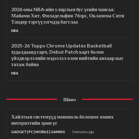
2026 оны NBA-ийн улирлын бус үеийн чансаа:
Майами Хит, Филадельфия 76эрс, Оклахома Сити
Тандер тэргүүлэгчдэд багтлаа
NBA
2025-26 Topps Chrome Updates Basketball
худалдаанд гарч, Debut Patch карт болон
үйлдвэрлэлийн мэдээлэл олон нийтийн анхаарлыг
татаж байна
NBA
Шинэ
Хайлтын системүүд монополь болохоос өмнөх
интернэтийн эрин үе
GADGET | PC | MOBILE | GAMING
5 minutes ago