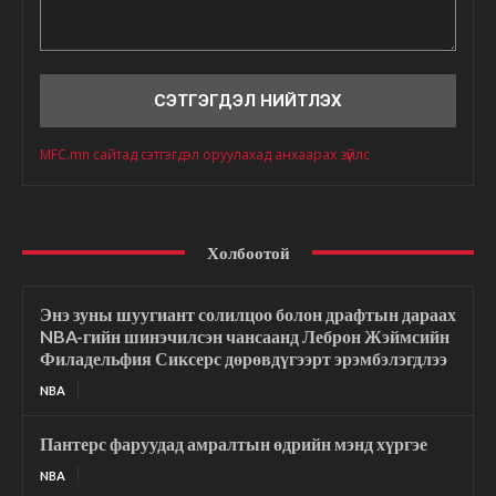
Сэтгэгдэл
MFC.mn сайтад сэтгэгдэл оруулахад анхаарах зүйлс
Холбоотой
Энэ зуны шуугиант солилцоо болон драфтын дараах
NBA-гийн шинэчилсэн чансаанд Леброн Жэймсийн
Филадельфия Сиксерс дөрөвдүгээрт эрэмбэлэгдлээ
NBA
Пантерс фаруудад амралтын өдрийн мэнд хүргэе
NBA