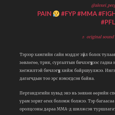
@alexei_per
PAIN
#FYP
#MMA
#FIG
#PF
♬ original sound 
Тэрээр хамгийн сайн мэддэг зүйл болох тулаа
зөвлөгөө, трик, сургалтын бичлэгүүдээс гадна 
хөгжилтэй бичлэгүүд хийж байршуулжээ. Ингэс
дагагчдын тоо эрс нэмэгдсэн байна.
Пергандэгийн хувьд энэ нь зөвхөн өөрийн сп
урам зориг өгөх боломж болжээ. Тэр багааса
оролцсоны дараа MMA-д шилжсэн туршлагатай 