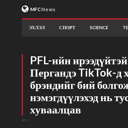
MFC
News
ЭХЛЭЛ
СПОРТ
SCIENCE
T
PFL-ийн ирээдүйтэй
Пергандэ TikTok-д 
брэндийг бий болгож
нэмэгдүүлэхэд нь ту
хуваалцав
61