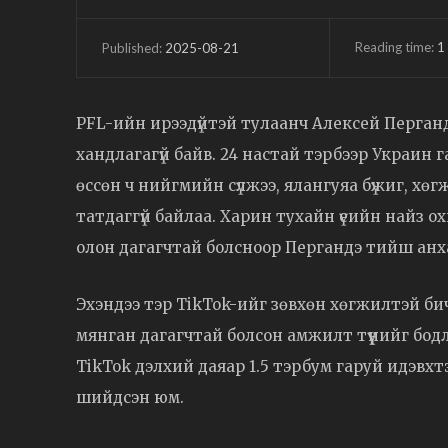
Reading time:
1
2025-08-21
Published:
PFL-ийн ирээдүйтэй тулаанч Алексей Перганд
хандлагагүй байв. 24 настай тэрбээр Украин
өссөн ч нийгмийн сүлжээ, ялангуяа бүжиг, хө
татдаггүй байлаа. Харин тухайн үеийн найз ох
олон дагагчтай болсноор Пергандэ тийш анх
Эхэндээ тэр TikTok-ийг зөвхөн хөгжилтэй бичл
мянган дагагчтай болсон амжилт түүнийг бодл
TikTok дэлхий даяар 1.5 тэрбум гаруй идэвхт
шийдсэн юм.