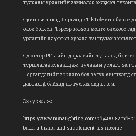
тулааны урлагийн замналаа эхлүүлсэн тухайгаа
Сүүлийн жилүүдэд Пергандэ TikTok-ийн бүтээг
олох болсон. Тэрээр зөвхөн мөнгө олохоос гад
урлагийг илүү өргөн хүрээнд таниулах зорилг
Одоо тэр PFL-ийн дараагийн тулаанд бэлтгэ
туршлагаа хуваалцаж, тулааны урлагт хөл тав
Пергандэгийн зорилго бол залуу үеийнхэнд с
давтахгүй байхад нь туслах явдал юм.
Эх сурвалж:
https://www.mmafighting.com/pfl/400182/pfl-pr
build-a-brand-and-supplement-his-income