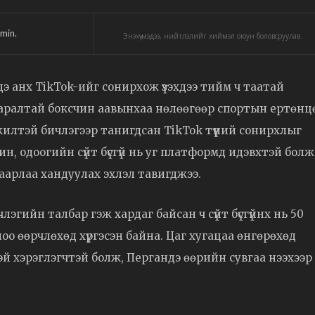
min.
Энэхүү мэдээ, нийтлэлийг хиймэл оюун боловсруулав.
э анх TikTok-ийг сонирхож үзэхдээ тийм ч таатай
 гаралтай боксчин аавынхаа нөлөөгөөр спортын ертөнц
гжилтэй бичлэгээр танигдсан TikTok түүний сонирхлыг
ин, одоогийн сүйт бүсгүй нь уг платформд идэвхтэй болж
аарлаа хандуулах эхлэл тавигджээ.
эгийн талбар гэж хардаг байсан ч сүйт бүсгүйнх нь 50
оо өөрчлөхөд хүргэсэн байна. Цаг хугацаа өнгөрөхөд
эй хэрэглэгчтэй болж, Пергандэ өөрийн сувгаа нээхээр