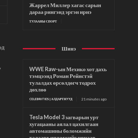
Жаррел Миллер хагас сарын
дараа рингэнд эргэн ирнэ
ТУЛААНЫ СПОРТ
өд
Шинэ
,
WWE Raw-ын Мехико хот дахь
тэмцээнд Роман Рейнстэй
тулалдах өрсөлдөгч тодрох
дөхлөө
21 minutes ago
CELEBRITIES | АЛДАРТНУУД
Tesla Model 3 загварын урт
хугацааны аялал цахилгаан
автомашины боломжийн
талаарх шүүмжийг няцаав