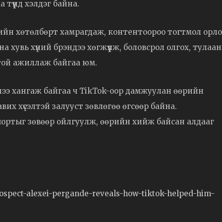
 түүнд хэлдэг байна.
чдийн хөтөлбөрт хамрагдаж, контентоороо тогтмол орло
на хувь хүний брэндээ хөгжүүлж, боловсрол олгох, тулаа
отой ажиллаж байгаа юм.
лээ хангаж байгаа ч TikTok-оор дамжуулан өөрийн
их хүсэлтэй залууст зөвлөгөө өгсөөр байна.
портыг зөвөөр ойлгуулж, өөрийн хийж байсан алдааг
ospect-alexei-pergande-reveals-how-tiktok-helped-him-