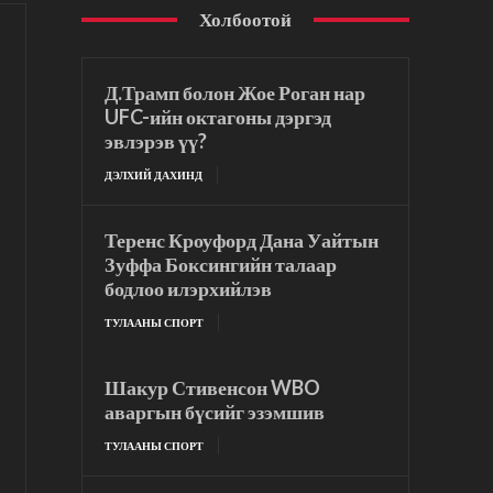
Холбоотой
Д.Трамп болон Жое Роган нар
UFC-ийн октагоны дэргэд
эвлэрэв үү?
ДЭЛХИЙ ДАХИНД
Теренс Кроуфорд Дана Уайтын
Зуффа Боксингийн талаар
бодлоо илэрхийлэв
ТУЛААНЫ СПОРТ
Шакур Стивенсон WBO
аваргын бүсийг эзэмшив
ТУЛААНЫ СПОРТ