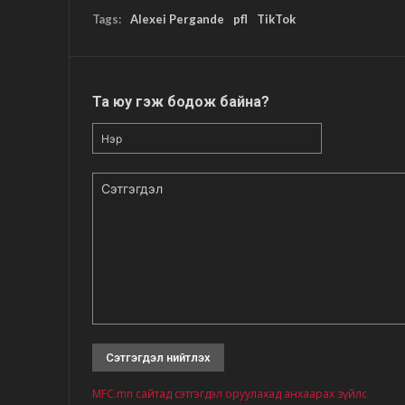
Tags:
Alexei Pergande
pfl
TikTok
Та юу гэж бодож байна?
Нэр
Сэтгэгдэл
MFC.mn сайтад сэтгэгдэл оруулахад анхаарах зүйлс