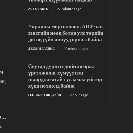
26 minutes ago
AUTO | АВТО
Украины мөргөлдөөн, АНУ-ын
зэвсгийн нөөц болон улс төрийн
дотоод үйл явцууд өрнөж байна
40 minutes ago
ДЭЛХИЙ ДАХИНД
Сеутад дүрвэгсдийн хямрал
үргэлжилж, хүмүүс нэн
ан
шаардлагатай тусламжгүйгээр
ож,
хүнд нөхцөлд байна
2 hours ago
ГЕОПОЛИТИК | ДАЙН
энд
ч,