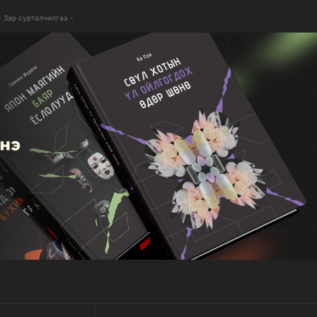
- Зар сурталчилгаа -