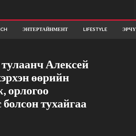
ECH
ЭНТЕРТАЙНМЕНТ
LIFESTYLE
ЭРЧ
 тулаанч Алексей
хэрхэн өөрийн
, орлогоо
с болсон тухайгаа