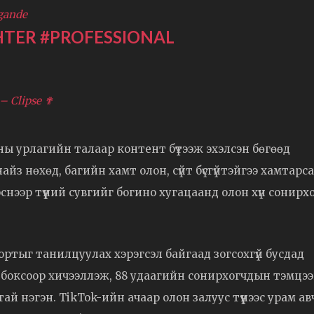
gande
HTER
#PROFESSIONAL
L
– Clipse ✟
ны урлагийн талаар контент бүтээж эхэлсэн бөгөөд
найз нөхөд, багийн хамт олон, сүйт бүсгүйтэйгээ хамтарс
нээр түүний сувгийг богино хугацаанд олон хүн сонирх
ортыг танилцуулах хэрэгсэл байгаад зогсохгүй бусдад
а боксоор хичээллэж, 88 удаагийн сонирхогчдын тэмцэ
нэгэн. TikTok-ийн ачаар олон залуус түүнээс урам ав