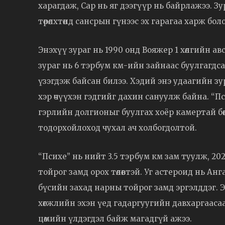
харагдаж, Сар нь яг дээгүүр нь байрлажээ. Зур
төрөлхтөнд сансрын гүнээс эх гарагаа харж бол
Энэхүү зураг нь 1990 онд Вояжер 1 хөлгийн а
зураг нь 6 тэрбум км-ийн зайнаас буулгагдсан
үзэгдэж байсан билээ. Хэдий энэ удаагийн з
хэр өчүүхэн гэдгийг дахин сануулж байна. “Пси
гэрлийн долгионыг буулгах хоёр камертай бөг
тодорхойлоход чухал ач холбогдолтой.
“Психе” нь нийт 3.5 тэрбум км зам туулж, 20
тойрог замд орох төлөвтэй. Уг астероид нь А
бүсийн захад нарны тойрог замд эргэлддэг.
хөгжлийн эхэн үед гадаргуугийн давхаргаас
цөмийн үлдэгдэл байж магадгүй ажээ.