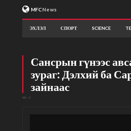
MFC
News
ЭХЛЭЛ
СПОРТ
SCIENCE
T
Сансрын гүнээс авс
зураг: Дэлхий ба Са
зайнаас
60