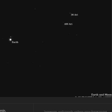
min.
Энэхүү мэдээ, нийтлэлийг хиймэл оюун боловсруулав.