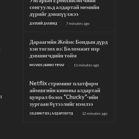
Унгарын Ерөнхийлөгчийн
сонгуульд алдартай мемийн
дүрийг дэвшүүлжээ
7 minutes ago
ДЭЛХИЙ ДАХИНД
Дараагийн Жеймс Бондын дүрд
хэн тоглох вэ: Боломжит нэр
н
дэвшигчдийн тойм
11 minutes ago
MOVIES | КИНО УРЛАГ
Netflix стриминг платформ
аймшгийн киноны алдартай
цуврал болох “Chucky”-ийн
н
зургаан бүтээлийг нэмлээ
12 minutes ago
CELEBRITIES | АЛДАРТНУУД