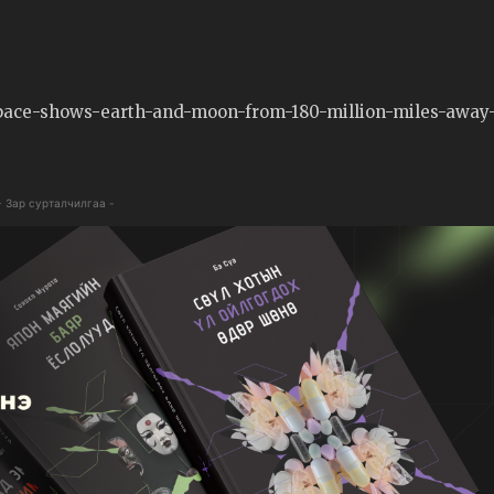
pace-shows-earth-and-moon-from-180-million-miles-away
- Зар сурталчилгаа -