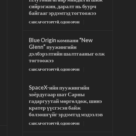
сийрэгжин, даралт нь буурч
байгааг эрдэмтэд тогтоожээ
САНСАР ОГТОРГУЙ, ОДОН ОРОН
Blue Origin компани “New
Glenn” пуужингийн
дэлбэрэлтийн шалтгааныг олж
тогтоожээ
САНСАР ОГТОРГУЙ, ОДОН ОРОН
SpaceX-ийн пуужингийн
хоёрдугаар шат Сарны
гадаргуутай мөргөлдөж, шинэ
кратер үүсгэсэн байж
болзошгүйг эрдэмтэд мэдээлэв
САНСАР ОГТОРГУЙ, ОДОН ОРОН