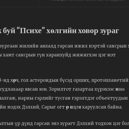
 буй “Психе” хөлгийн ховор зураг
зургаан жилийн аялалд гарсан ижил нэртэй сансрын хө
рны хамт сансрын гүн харанхуйд жижигхэн цэг мэт
13-нд хөөрч, гол астероидын бүсэд орших, протопланети
судлахаар явсан юм. Зорилтот газартаа хүрэхээс өмнө
алгаж, нарны гэрлийг тусган гэрэлтдэг объектуудын
н мэдэх Дэлхий, Сарыг огт өөр өнцгөөс харуулсан байна.
алтын үр дүнд гарсан энэ зурагт Дэлхий тодхон цэг бо