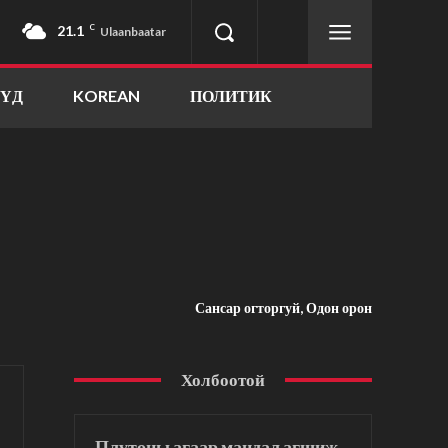
21.1
C
Ulaanbaatar
ҮҮД
KOREAN
ПОЛИТИК
Сансар огторгуй, Одон орон
Холбоотой
Плутоны агаар мандал агшиж