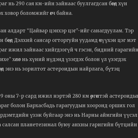
аг нь 290 сая км-ийн зайнаас буулгагдсан бөгөөд хүн
ох ховор боломжийг өгч байна.
всан алдарт “Цайвар цэнхэр цэг”-ийг санагдуулам. Тэр
 бөгөөд Дэлхий сансар огторгуйн уудамд өчүүхэн цэг мэт
ураг ижил зайнаас хийгдээгүй ч гэсэн, бидний гарагий
хе” хөлөг нь хүний нүдэнд үзэгдэх болон үл үзэгдэх
өөд энэ нь зорилтот астероидын найрлага, бүтэц
29 оны 7-р сард ижил нэртэй 280 км өргөнтэй астероиды
нгараг болон Бархасбадь гарагуудын хооронд орших гол
 Эрдэмтдийн үзэж буйгаар энэ нь Нарны аймгийн үүсэл
аа салсан планетезимал буюу анхны гаригийн бүтцийн