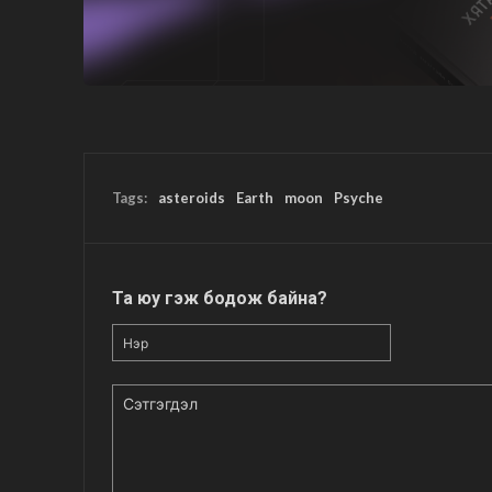
Tags:
asteroids
Earth
moon
Psyche
Та юу гэж бодож байна?
Нэр