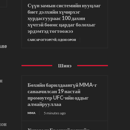
Сүүн замын системийн нууцлаг
биет дэлхийн хүчирхэг
хурдасгуураас 100 дахин
хүчтэй бөөмс цардаг болохыг
эрдэмтэд тогтоожээ
САНСАР ОГТОРГУЙ, ОДОН ОРОН
лөг
Шинэ
йн
Бөхийн барилдаангүй MMA-г
санаачилсан 19 настай
промоутер UFC-ийн оддыг
алмайрууллаа
5 minutes ago
MMA
лон