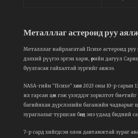
Металллаг астероид руу аялж
Металллаг найрлагатай Психе астероид руу 
дэлхий рүүгээ эргэн харж, өөрийн дагуул Са
буулгасан гайхалтай зургийг авжээ.
NASA-гийн “Психе” хөлөг 2023 оны 10-р сарын 
ил гарсан цөм гэж үзэгддэг зорилтот биетийг 
багийнхан дүрслэлийн багажийн чадварыг ш
зураглалыг туршсан бөгөөд энэ удаад бидний сай
7-р сард хийгдсэн олон давтамжтай зураг ав