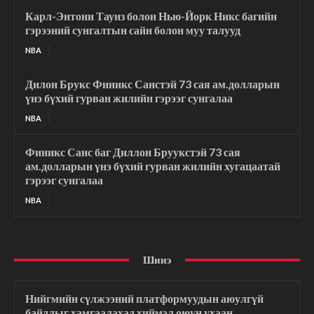
Карл-Энтони Таунз болон Нью-Йорк Никс багийн
гэрээний сунгалтын сайн болон муу талууд
NBA
Дилон Брукс Финикс Санстэй 73 сая ам.долларын
үнэ бүхий гурван жилийн гэрээг сунгалаа
NBA
Финикс Санс баг Диллон Бруукстэй 73 сая
ам.долларын үнэ бүхий гурван жилийн хугацаатай
гэрээг сунгалаа
NBA
Шинэ
Нийгмийн сүлжээний платформуудын аюулгүй
байдлыг хамгаалахад хиймэл оюун ухаан