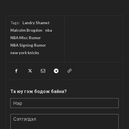
Tags:
Landry Shamet
Malcolm Brogdon
nba
NBA Misc Rumor
NBA Signing Rumor
new york knicks
Та юу гэж бодож байна?
Нэр