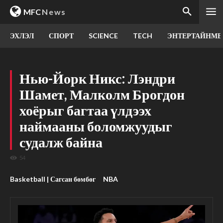
MFC
News
ЭХЛЭЛ
СПОРТ
SCIENCE
TECH
ЭНТЕРТАЙНМЕ
Нью-Йорк Никс: Лэндри
Шамет, Малколм Брогдон
хоёрыг багтаа үлдээх
наймааны боломжуудыг
судалж байна
54
Basketball | Сагсан бөмбөг
NBA