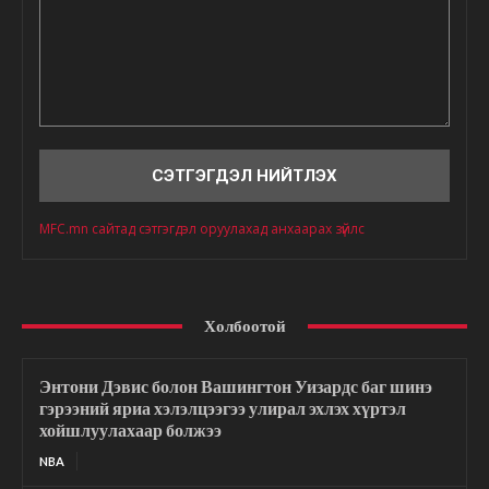
Сэтгэгдэл
MFC.mn сайтад сэтгэгдэл оруулахад анхаарах зүйлс
Холбоотой
Энтони Дэвис болон Вашингтон Уизардс баг шинэ
гэрээний яриа хэлэлцээгээ улирал эхлэх хүртэл
хойшлуулахаар болжээ
NBA