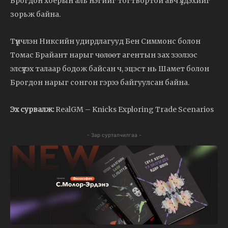
Брогдон хоёрын аль нэгийг тогтвортой авч үлдэхийг
зорьж байна.
Түүнчлэн Никсийн удирдлагууд Бен Симмонс болон
Томас Брайант нарыг чөлөөт агентын зах зээлээс
элсүүлэх талаар бодож байсан ч, эцэст нь Шамет болон
Брогдон нарыг сонгон гэрээ байгуулсан байна.
Эх сурвалж:
RealGM – Knicks Exploring Trade Scenarios
- Зар сурталчилгаа -