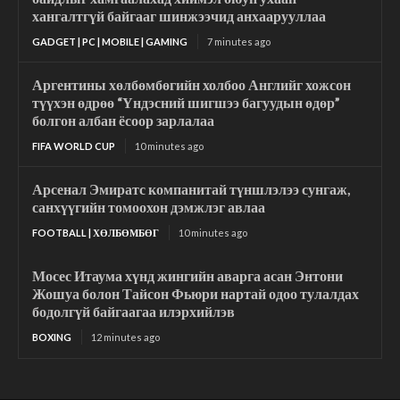
хангалтгүй байгааг шинжээчид анхаарууллаа
GADGET | PC | MOBILE | GAMING
7 minutes ago
Аргентины хөлбөмбөгийн холбоо Английг хожсон
түүхэн өдрөө “Үндэсний шигшээ багуудын өдөр”
болгон албан ёсоор зарлалаа
FIFA WORLD CUP
10 minutes ago
Арсенал Эмиратс компанитай түншлэлээ сунгаж,
санхүүгийн томоохон дэмжлэг авлаа
FOOTBALL | ХӨЛБӨМБӨГ
10 minutes ago
Мосес Итаума хүнд жингийн аварга асан Энтони
Жошуа болон Тайсон Фьюри нартай одоо тулалдах
бодолгүй байгаагаа илэрхийлэв
BOXING
12 minutes ago