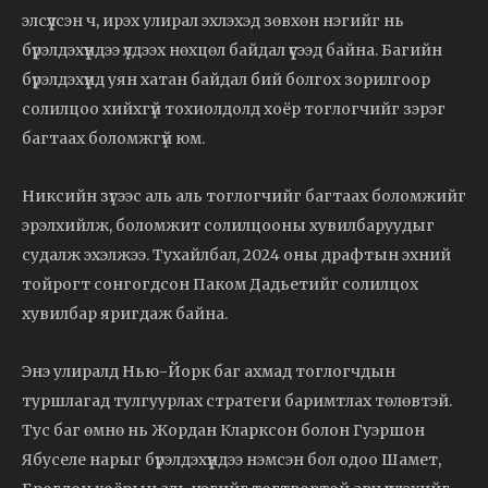
элсүүлсэн ч, ирэх улирал эхлэхэд зөвхөн нэгийг нь
бүрэлдэхүүндээ үлдээх нөхцөл байдал үүсээд байна. Багийн
бүрэлдэхүүнд уян хатан байдал бий болгох зорилгоор
солилцоо хийхгүй тохиолдолд хоёр тоглогчийг зэрэг
багтаах боломжгүй юм.
Никсийн зүгээс аль аль тоглогчийг багтаах боломжийг
эрэлхийлж, боломжит солилцооны хувилбаруудыг
судалж эхэлжээ. Тухайлбал, 2024 оны драфтын эхний
тойрогт сонгогдсон Паком Дадьетийг солилцох
хувилбар яригдаж байна.
Энэ улиралд Нью-Йорк баг ахмад тоглогчдын
туршлагад тулгуурлах стратеги баримтлах төлөвтэй.
Тус баг өмнө нь Жордан Кларксон болон Гуэршон
Ябуселе нарыг бүрэлдэхүүндээ нэмсэн бол одоо Шамет,