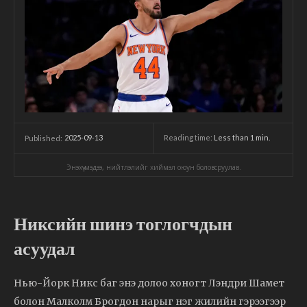
2025-09-13
Reading time:
Less than 1
min.
Published:
Энэхүү мэдээ, нийтлэлийг хиймэл оюун боловсруулав.
Никсийн шинэ тоглогчдын
асуудал
Нью-Йорк Никс баг энэ долоо хоногт Лэндри Шамет
болон Малколм Брогдон нарыг нэг жилийн гэрээгээр