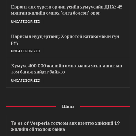
Европт анх хүрсэн орчин үеийн хүмүүсийн ДНХ: 45
мянган жилийн өмнөх “алга болсон” овог
UNCATEGORIZED
Парисын нууц ертөнц: Хориотой катакомбын гүн
рүү
UNCATEGORIZED
Хүмүүс 400,000 жилийн өмнө зааны ясыг ашиглан
том багаж хийдэг байжээ
UNCATEGORIZED
Шинэ
Tales of Vesperia тоглоом анх нээлтээ хийсний 19
жилийн ой тохиож байна