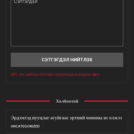
Сэтгэгдэл
MFC.mn сайтад сэтгэгдэл оруулахад анхаарах зүйлс
Холбоотой
Эрдэмтэд нууцлаг агуйгаас эртний чононы яс олжээ
UNCATEGORIZED