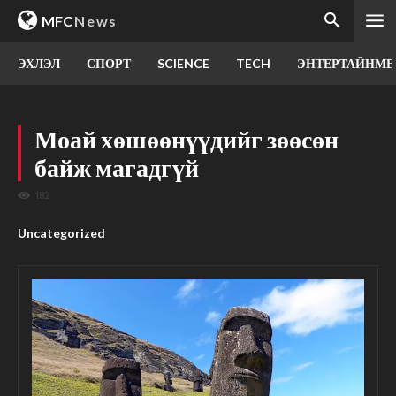
MFC
News
ЭХЛЭЛ
СПОРТ
SCIENCE
TECH
ЭНТЕРТАЙНМЕ
Моай хөшөөнүүдийг зөөсөн
байж магадгүй
182
Uncategorized