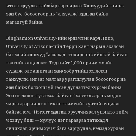
итгэл төрүүлэх тайлбар гарч ирлээ. Хөшөөнүүдийг чирж
зөөсөн бус, босоогоор нь “алхуулж” хөдөлгөсөн байж
магадгүй байна.
Binghamton University-ийн эрдэмтэн Карл Липо,
University of Arizona-ийн Терри Хант нарын ахалсан
баг моай хөшөөнүүд “алхахад” тохирсон хийцтэй байсан
гэдгийг онцолжээ. Тэд нийт 1,000 орчим моайг
судалж, олс ашиглан хөшөөг хоёр тийш ээлжлэн
ганхуулж, зигзаг маягаар урагшлуулан босоогоор нь
зөөсөн байж болзошгүй гэсэн дүгнэлтэд хүрсэн байна.
Энэ нь өмнө нь түгээмэл байсан “хэвтээгээр нь модон
чарга дээр чирсэн” гэсэн таамгийг хүчтэй няцааж
байгаа юм. “Нэгэнт хөдөлгөөнд оруулчихвал үнэндээ тийм
ч хэцүү биш — хүмүүс нэг гараараа татахад л
явчихдаг, эрчим хүч ч бага зарцуулна, нэлээд хурдан