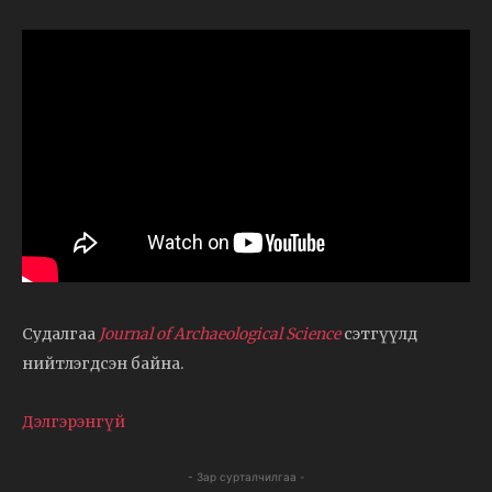
Судалгаа
Journal of Archaeological Science
сэтгүүлд
нийтлэгдсэн байна.
Дэлгэрэнгүй
- Зар сурталчилгаа -