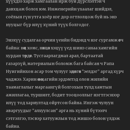
хүүхдээ харж хамгаалан ирж буй дүрслэлтэй ч
давхцаж болох юм. Инженерийн ухаалаг шийдэл,
соёлын гүн утга хоёр нэг дор огтлолцож буй нь энэ
нууцыг бүр илүү хүний түүх болгодог.
Энэхүү судалгаа орчин үеийн бидэнд ч нэг сургамж өгч
байна: нөөц хомс, нөхцөл хэцүү үед шинэ санаа хамгийн
хурдан төрдөг. Тусгаарлагдмал арал, бартаатай
газарзүй, материалын боломж бага байсан ч Рапа
Нуигийнхон асар том чулууг хөдөлгөх “эелдэг” аргад хүрч
чаджээ. Харин өнөө цагийн эрдэмтэд олон жилийн
таамаглалыг маргаангүй болгохын тулд хамтын
ажиллагаа, туршилт, бодит тооцооллыг нэгтгэснээр
илүү тод хариултад ойртсон байна. Ингэж чулуун
аваргуудыг “алхуулсан” арга нь хүний бүтээлч
сэтгэлгээ, тэсвэр хатуужлын тод жишээ болон үлдэж
байна.