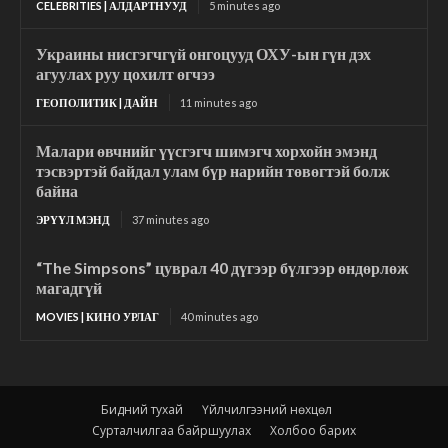
CELEBRITIES | АЛДАРТНУУД
5 minutes ago
Украины нисгэгчгүй онгоцууд ОХУ-ын гүн дэх
агуулах руу цохилт өгчээ
ГЕОПОЛИТИК | ДАЙН
11 minutes ago
Малари өвчнийг үүсгэгч шимэгч хорхойн эмэнд
тэсвэртэй байдал улам бүр нарийн төвөгтэй болж
байна
ЭРҮҮЛ МЭНД
37 minutes ago
“The Simpsons” цуврал 40 дүгээр бүлгээр өндөрлөж
магадгүй
MOVIES | КИНО УРЛАГ
40 minutes ago
Бидний тухай
Үйлчилгээний нөхцөл
Сурталчилгаа байршуулах
Холбоо барих