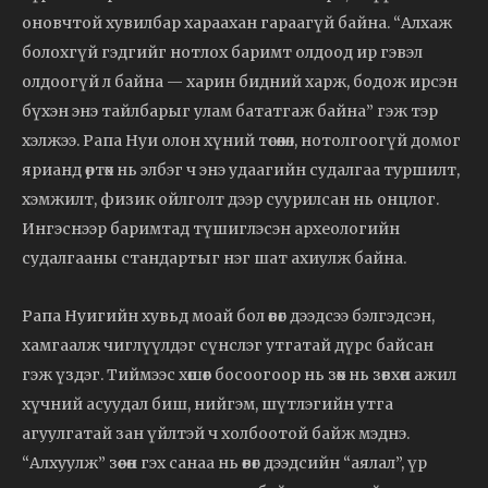
оновчтой хувилбар хараахан гараагүй байна. “Алхаж
болохгүй гэдгийг нотлох баримт олдоод ир гэвэл
олдоогүй л байна — харин бидний харж, бодож ирсэн
бүхэн энэ тайлбарыг улам бататгаж байна” гэж тэр
хэлжээ. Рапа Нуи олон хүний төсөөлөл, нотолгоогүй домог
ярианд өртөх нь элбэг ч энэ удаагийн судалгаа туршилт,
хэмжилт, физик ойлголт дээр суурилсан нь онцлог.
Ингэснээр баримтад түшиглэсэн археологийн
судалгааны стандартыг нэг шат ахиулж байна.
Рапа Нуигийн хувьд моай бол өвөг дээдсээ бэлгэдсэн,
хамгаалж чиглүүлдэг сүнслэг утгатай дүрс байсан
гэж үздэг. Тиймээс хөшөөг босоогоор нь зөөх нь зөвхөн ажил
хүчний асуудал биш, нийгэм, шүтлэгийн утга
агуулгатай зан үйлтэй ч холбоотой байж мэднэ.
“Алхуулж” зөөсөн гэх санаа нь өвөг дээдсийн “аялал”, үр