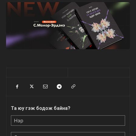
Та юу гэж бодож байна?
Нэр