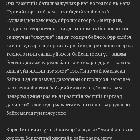
Энэ таамгийг баталгаажуулах өөр нэг нотолгоо нь Рапа
Нуигийн эртний замын хийцтэй холбоотой.
Судлаачдын хэлснээр, ойролцоогоор 4.5 метр өргөн,
голдоо хотгор огтлолтой эдгээр зам нь босоогоор нь
ганхуулан “алхуулж” зөөхөд яг тохирч байжээ. Өөрөөр хэлбэл,
зам нь зүгээр нэг зорчих гарц биш, харин хөшөө тээвэрлэх
технологийн салшгүй хэсэг байсан гэсэн үг. “Хөшөө зөөх
болгондоо зам гаргаж байгаа мэт харагддаг — зам өөрөө
хөдөлгөх үйл явцын нэг хэсэг” гэж Липо тайлбарласан
байна. Тэд мөн замууд давхарлан огтлолцсон, зэрэгцээ
олон хувилбартай байдгийг ажиглаж, “эхлээд зам
цэвэрлээд зөөнө, дараа нь дараагийн хэсгийг гаргаад
дахин зөөнө” гэх мэт дараалалтайгаар их цаг зарцуулсан
байж магадгүй гэж үзжээ.
Карл Липогийн үзэж буйгаар “алхуулах” тайлбар нь өнөөг
хүртэлх баримттай хамгийн сайн таарч, илүү