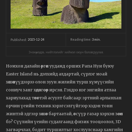
2025-12-24
Reading time:
3
min.
Published:
Энэхүү мэдээ, нийтлэлийг хиймэл оюун боловсруулав.
Номхон далайн өргөн уудамд орших Рапа Нуи буюу
Easter Island нь дэлхийд алдартай, сүрлэг моай
хөшөөнүүдээрээ олон зуун жилийн турш хүмүүсийн
сониуч занг хөдөлгөсөөр ирсэн. Гэхдээ нэг энгийн атлаа
хариулахад төвөгтэй асуулт байсаар: эртний арлынхан
орчин үеийн техник хэрэгсэлгүйгээр хэдэн тонн
жинтэй эдгээр хөшөөг бартаатай, өгсүүр газар хэрхэн зөөсөн
бэ? Сүүлийн үеийн судалгаанд физик тооцоолол, 3D
загварчлал, бодит туршилтыг хослуулснаар хамгийн