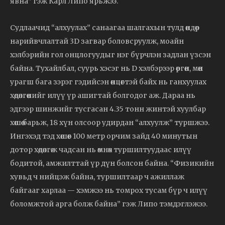
явна” гэж Карл Липо ярьжээ.
Судлаачид “алхуулах” санаагаа шалгахын тулд өндөр
нарийвчлалтай 3D загвар боловсруулж, моайн
хэлбэрийн гол онцлогуудыг нэг бүрчлэн задлан үзсэн
байна. Тухайлбал, суурь хэсэг нь D хэлбэрээр өргөн, мөн
урагш бага зэрэг гэдийсэн өнцөгтэй байх нь ганхуулах
хөдөлгөөнийг илүү үр ашигтай болгодог аж. Дараа нь
эдгээр шинжийг тусгасан 4.35 тонн жинтэй хуулбар
хөшөө барьж, 18 хүн олсоор удирдан “алхуулж” туршжээ.
Ингэхэд тэд хөшөөг 100 метр орчим зайд 40 минутын
дотор хөдөлгөж чадсан нь өмнөх туршилтуудаас илүү
бодитой, амжилттай үр дүн болсон байна. “Физикийн
хувьд ч нийцэж байна, туршилтаар ч ажиллаж
байгааг харлаа — хэмжээ нь томрох тусам бүр ч илүү
боломжтой арга болж байна” гэж Липо тэмдэглэжээ.