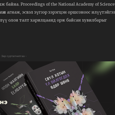
 байна. Proceedings of the National Academy of Science
вхөн агнаж, эсвэл зүгээр зэрэгцэн оршсоноос илүүтэйгэ
г илүү олон талт харилцаанд орж байсан хувилбарыг
- Зар сурталчилгаа -