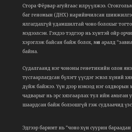
Стора Фёрвар агуйгаас илрүүлжээ. Стокгольмын
баг геномын (ДНХ) нарийвчилсан шинжилгээ
ялгагдахгүй удамшилтай чоно болохыг тогт
мэдээлсэн. Гэхдээ тэдгээр нь хүнтэй ойр орчи
хэрэглэж байсан байж болох, мөн аралд “завиа
байна.
Судалгаанд нэг чононы генетикийн олон янз ба
тусгаарлагдсан бүлэгт үүсдэг эсвэл хүний 
дүйж байжээ. Үүн дээр нэмээд нэг олдворын мө
чадварыг нь эрс хязгаарлах тул ийм амьтан 
шаардсан байж болзошгүй гэж судлаачид үзс
Эдгээр баримт нь “чоно хүн суурин бараадан 