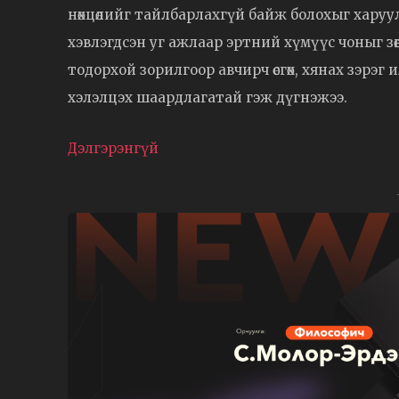
нөхцөлийг тайлбарлахгүй байж болохыг харуулж
хэвлэгдсэн уг ажлаар эртний хүмүүс чоныг зө
тодорхой зорилгоор авчирч өсгөх, хянах зэрэ
хэлэлцэх шаардлагатай гэж дүгнэжээ.
Дэлгэрэнгүй