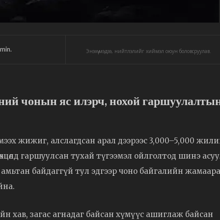
min.
Энэхүү мэдээ, нийтлэлийг хиймэл оюун боловсруулав.
тний чонын яс илэрч, нохой гаршуулалты
ээх жижиг, алслагдсан арал дээрээс 3,000–5,000 жил
 нөхцөлд гаршуулсан тухай түгээмэл ойлголтод шинэ асу
өн амьтан байдаггүй тул эдгээр чоно байгалийн жамаар
йна.
йн хав, загас агнадаг байсан хүмүүс ашиглаж байсан