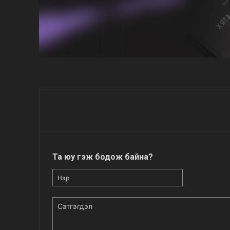
Та юу гэж бодож байна?
Нэр