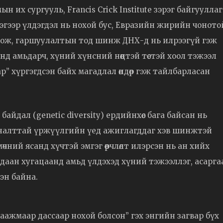
 их сургууль, Francis Crick Institute зэрэг байгуулла
гээр үлдэгдэл нь нохой бус, Евразийн жирийн чоното
оож, гаршуулалтын тод шинж ДНХ-д нь илрээгүй гэж
нд амьдарч, хүний хүнсний нөөцтэй төстэй хоол тэжээл
р” хүргэгдсэн байх магадлал өндөр гэж тайлбарласан
йдал (genetic diversity) ердийнхөөс бага байсан нь
хяналттай үржүүлгийн үед ажиглагддаг хэв шинжтэй
чний ясанд хүчтэй эмгэг өөрчлөлт илэрсэн нь ан хийх
удаан хугацаанд амьд үлдэхэд хүний тэжээллэг, асарга
эн байна.
аажмаар дассаар нохой болсон” гэх энгийн загвар бүх