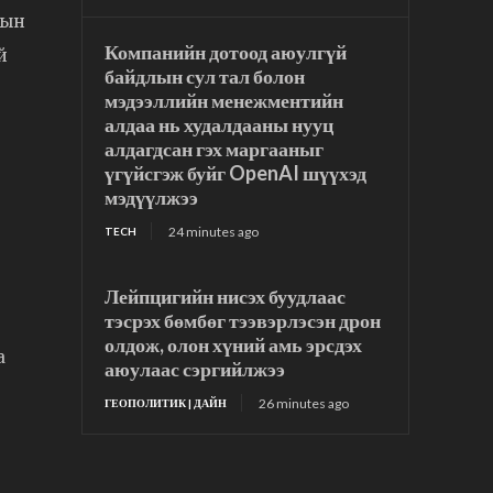
гын
Компанийн дотоод аюулгүй
й
байдлын сул тал болон
мэдээллийн менежментийн
алдаа нь худалдааны нууц
алдагдсан гэх маргааныг
үгүйсгэж буйг OpenAI шүүхэд
мэдүүлжээ
24 minutes ago
TECH
Лейпцигийн нисэх буудлаас
тэсрэх бөмбөг тээвэрлэсэн дрон
олдож, олон хүний амь эрсдэх
а
аюулаас сэргийлжээ
26 minutes ago
ГЕОПОЛИТИК | ДАЙН