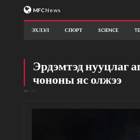
MFC
News
ЭХЛЭЛ
СПОРТ
SCIENCE
T
Эрдэмтэд нууцлаг а
чононы яс олжээ
132