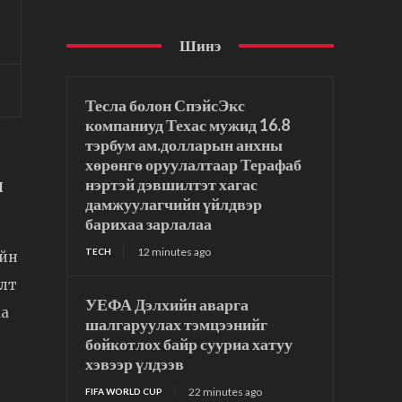
Шинэ
Тесла болон СпэйсЭкс
компаниуд Техас мужид 16.8
тэрбум ам.долларын анхны
хөрөнгө оруулалтаар Терафаб
н
нэртэй дэвшилтэт хагас
дамжуулагчийн үйлдвэр
барихаа зарлалаа
12 minutes ago
TECH
ийн
улт
УЕФА Дэлхийн аварга
аа
шалгаруулах тэмцээнийг
бойкотлох байр сууриа хатуу
хэвээр үлдээв
22 minutes ago
FIFA WORLD CUP