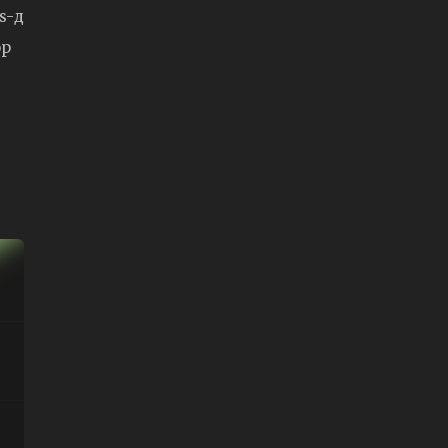
s-д
эр