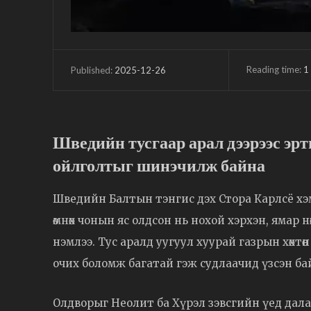
Reading time:
1
2025-12-26
Published:
Шведийн тусгаар арал дээрээс эр
ойлголтыг шинэчилж байна
Шведийн Балтын тэнгис дэх Стора Карлсё хэм
өмнөх чонын яс олдсон нь нохой хэрхэн, ямар
нэмлээ. Тус аралд уугуул хуурай газрын хөхт
очих боломж багатай гэж судлаачид үзсэн ба
Олдворыг Неолит ба Хүрэл зэвсгийн үед дала