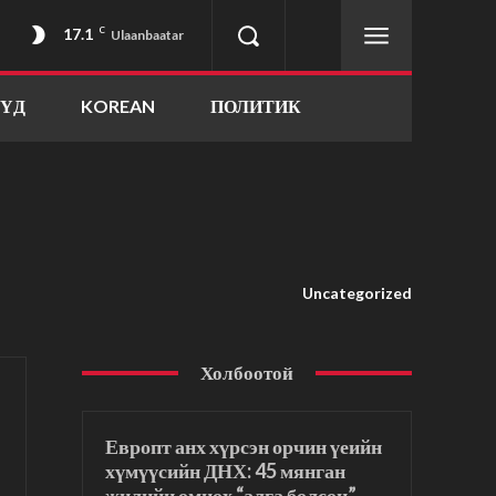
17.1
C
Ulaanbaatar
ҮҮД
KOREAN
ПОЛИТИК
Uncategorized
Холбоотой
Европт анх хүрсэн орчин үеийн
хүмүүсийн ДНХ: 45 мянган
жилийн өмнөх “алга болсон”