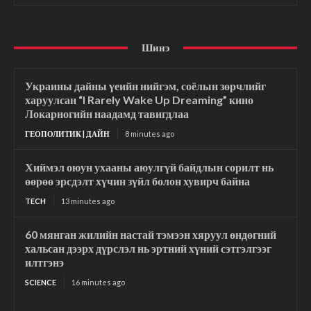
Шинэ
Украины дайны үеийн нийгэм, соёлын зөрчлийг
харуулсан “I Rarely Wake Up Dreaming” кино
Локарногийн наадамд тавигдлаа
ГЕОПОЛИТИК | ДАЙН
8 minutes ago
Хиймэл оюун ухааны аюулгүй байдлын сорилт нь
өөрөө эрсдэлт хүчин зүйл болон хувирч байна
TECH
13 minutes ago
60 мянган жилийн настай тэмээн хяруул өндөгний
хальсан дээрх дүрслэл нь эртний хүний сэтгэлгээг
илтгэнэ
SCIENCE
16 minutes ago