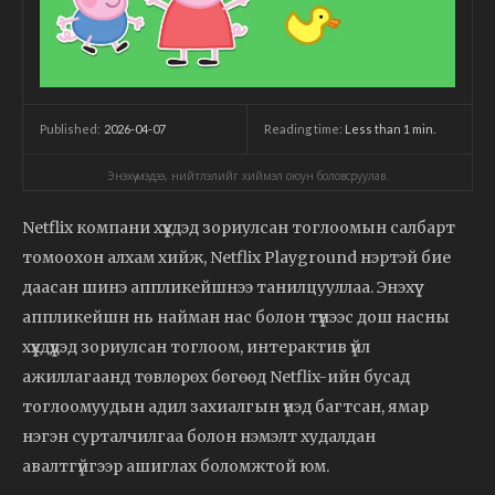
2026-04-07
Reading time:
Less than 1
min.
Published:
Энэхүү мэдээ, нийтлэлийг хиймэл оюун боловсруулав.
Netflix компани хүүхдэд зориулсан тоглоомын салбарт
томоохон алхам хийж, Netflix Playground нэртэй бие
даасан шинэ аппликейшнээ танилцууллаа. Энэхүү
аппликейшн нь найман нас болон түүнээс дош насны
хүүхдүүдэд зориулсан тоглоом, интерактив үйл
ажиллагаанд төвлөрөх бөгөөд Netflix-ийн бусад
тоглоомуудын адил захиалгын үнэд багтсан, ямар
нэгэн сурталчилгаа болон нэмэлт худалдан
авалтгүйгээр ашиглах боломжтой юм.