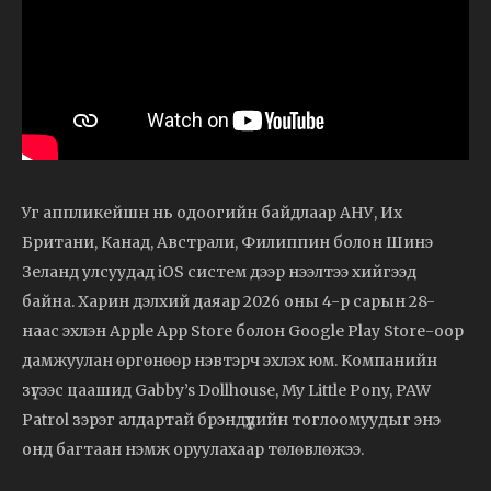
Уг аппликейшн нь одоогийн байдлаар АНУ, Их
Британи, Канад, Австрали, Филиппин болон Шинэ
Зеланд улсуудад iOS систем дээр нээлтээ хийгээд
байна. Харин дэлхий даяар 2026 оны 4-р сарын 28-
наас эхлэн Apple App Store болон Google Play Store-оор
дамжуулан өргөнөөр нэвтэрч эхлэх юм. Компанийн
зүгээс цаашид Gabby’s Dollhouse, My Little Pony, PAW
Patrol зэрэг алдартай брэндүүдийн тоглоомуудыг энэ
онд багтаан нэмж оруулахаар төлөвлөжээ.