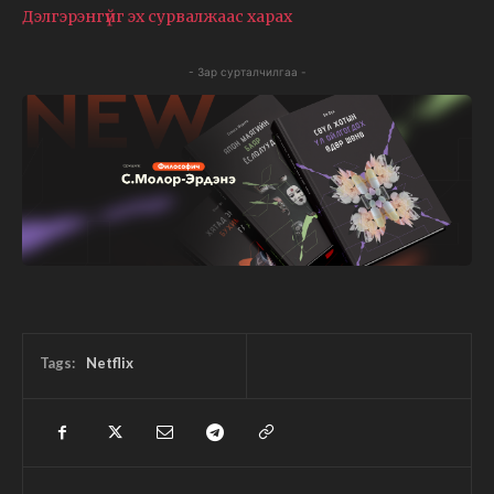
Дэлгэрэнгүйг эх сурвалжаас харах
- Зар сурталчилгаа -
Tags:
Netflix