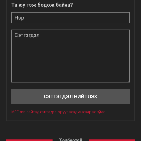
Та юу гэж бодож байна?
Нэр
Сэтгэгдэл
MFC.mn сайтад сэтгэгдэл оруулахад анхаарах зүйлс
Холбоотой