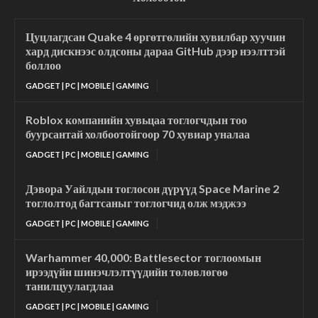
Цуцлагдсан Quake 4 өргөтгөлийн хувилбар хуучин
хард дискнээс олдсоны дараа GitHub дээр нээлттэй
боллоо
GADGET | PC | MOBILE | GAMING
Roblox компанийн хувьцаа тоглогчдын тоо
буурсантай холбоотойгоор 70 хувиар уналаа
GADGET | PC | MOBILE | GAMING
Дэвора Уайлдын тоглосон дүрүүд Space Marine 2
тоглолтод багтсаныг тоглогчид олж мэджээ
GADGET | PC | MOBILE | GAMING
Warhammer 40,000: Battlesector тоглоомын
ирээдүйн шинэчлэлтүүдийн төлөвлөгөө
танилцуулагдлаа
GADGET | PC | MOBILE | GAMING