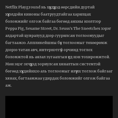
Netflix Playground нь хүүхдүүдэд өөрсдийн дуртай
хүүхэлдэйн киноны баатруудтайгаа харилцах
боломжийг олгож байгаа бөгөөд анхны нээлтээр
Peppa Pig, Sesame Street, Dr. Seuss’s The Sneetches зэрэг
алдартай цувралууд дээр суурилсан тоглоомуудыг
багтаажээ. Аппликейшны бүх тоглоомыг төхөөрөмж
дээрээ татан авч, интернэтгүй орчинд тоглох
боломжтой нь аялал зугаалгын үед нэн тохиромжтой.
Мөн эцэг эхчүүдэд зориулсан хяналтын системтэй
бөгөөд хүүхдийнхээ аль тоглоомыг илүү их тоглож байгааг
хянах, багтаамжаа удирдах боломжийг олгож байгаа
аж.