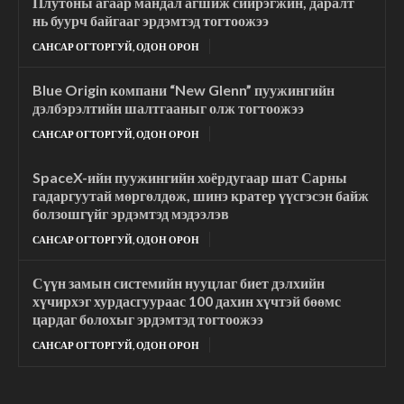
Плутоны агаар мандал агшиж сийрэгжин, даралт
нь буурч байгааг эрдэмтэд тогтоожээ
САНСАР ОГТОРГУЙ, ОДОН ОРОН
Blue Origin компани “New Glenn” пуужингийн
дэлбэрэлтийн шалтгааныг олж тогтоожээ
САНСАР ОГТОРГУЙ, ОДОН ОРОН
SpaceX-ийн пуужингийн хоёрдугаар шат Сарны
гадаргуутай мөргөлдөж, шинэ кратер үүсгэсэн байж
болзошгүйг эрдэмтэд мэдээлэв
САНСАР ОГТОРГУЙ, ОДОН ОРОН
Сүүн замын системийн нууцлаг биет дэлхийн
хүчирхэг хурдасгуураас 100 дахин хүчтэй бөөмс
цардаг болохыг эрдэмтэд тогтоожээ
САНСАР ОГТОРГУЙ, ОДОН ОРОН