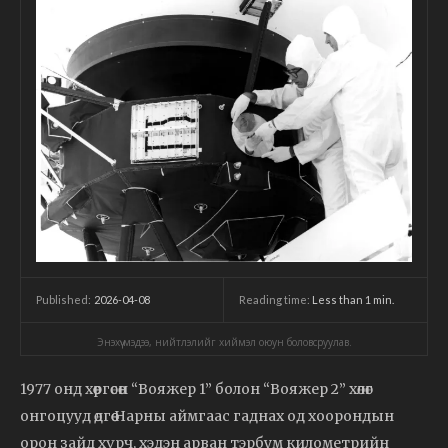
2026-04-08
Reading time:
Less than 1
min.
Published:
Энэхүү мэдээ, нийтлэлийг хиймэл оюун боловсруулав.
1977 онд хөөргөсөн “Вояжер 1” болон “Вояжер 2” хөлөг
онгоцууд өдгөө Нарны аймгаас гаднах од хоорондын
орон зайд хүрч, хэдэн арван тэрбум километрийн