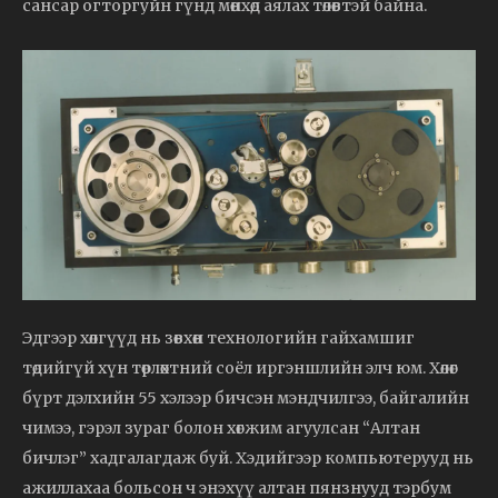
сансар огторгуйн гүнд мөнхөд аялах төлөвтэй байна.
Эдгээр хөлгүүд нь зөвхөн технологийн гайхамшиг
төдийгүй хүн төрлөхтний соёл иргэншлийн элч юм. Хөлөг
бүрт дэлхийн 55 хэлээр бичсэн мэндчилгээ, байгалийн
чимээ, гэрэл зураг болон хөгжим агуулсан “Алтан
бичлэг” хадгалагдаж буй. Хэдийгээр компьютерууд нь
ажиллахаа больсон ч энэхүү алтан пянзнууд тэрбум