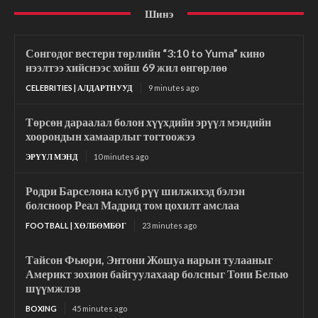
Шинэ
Сонгодог вестерн төрлийн “3:10 to Yuma” кино
нээлтээ хийснээс хойш 69 жил өнгөрлөө
CELEBRITIES | АЛДАРТНУУД
9 minutes ago
Төрсөн дараалал болон хүүхдийн эрүүл мэндийн
хоорондын хамаарлыг тогтоожээ
ЭРҮҮЛ МЭНД
10 minutes ago
Родри Барселона клуб рүү шилжихэд бэлэн
болсноор Реал Мадрид том цохилт амслаа
FOOTBALL | ХӨЛБӨМБӨГ
23 minutes ago
Тайсон Фьюри, Энтони Жошуа нарын тулааныг
Америкт зохион байгуулахаар болсныг Тони Белью
шүүмжлэв
BOXING
45 minutes ago