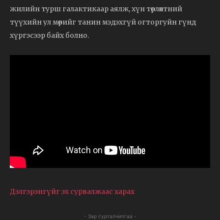
жилийн турш галактикаар аялж, хүн төрлөхтний
түүхийн ул мөрийг танин мэдэхгүй огторгуйн гүнд
хүргэсээр байх болно.
Дэлгэрэнгүйг эх сурвалжаас харах
- Зар сурталчилгаа -