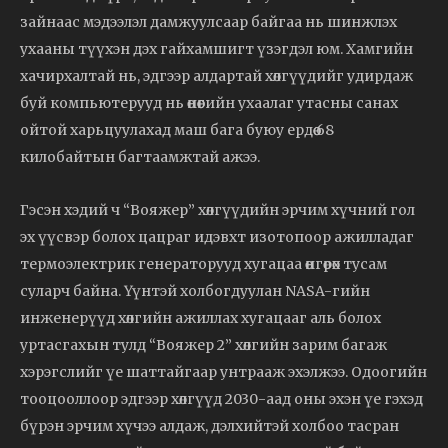
зайнаас мэдээлэл дамжуулсаар байгаа нь шинжлэх
ухааны түүхэн дэх гайхамшигт үзэгдэл юм. Хамгийн
хачирхалтай нь, эдгээр алдартай хөлгүүдийг удирдаж
буй компьютерууд нь өнөөгийн ухаалаг утасны санах
ойтой харьцуулахад маш бага буюу ердөө 68
килобайтын багтаамжтай ажээ.
Гэсэн хэдий ч “Вояжер” хөлгүүдийн эрчим хүчний гол
эх үүсвэр болох цацраг идэвхт изотопоор ажилладаг
термоэлектрик генераторууд хугацаа өнгөрөх тусам
суларч байна. Үүнтэй холбогдуулан NASA-гийн
инженерүүд хөлгийн ажиллах хугацааг аль болох
уртасгахын тулд “Вояжер 2” хөлгийн зарим багаж
хэрэгслийг үе шаттайгаар унтрааж эхэлжээ. Одоогийн
тооцооллоор эдгээр хөлгүүд 2030-аад оны эхэн үе гэхэд
бүрэн эрчим хүчээ алдаж, дэлхийтэй холбоо тасран