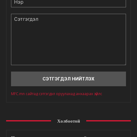
Сэтгэгдэл
MFC.mn сайтад сэтгэгдэл оруулахад анхаарах зүйлс
Холбоотой