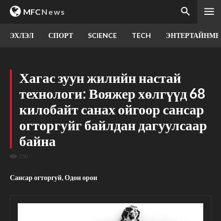
MFC
News
ЭХЛЭЛ
СПОРТ
SCIENCE
TECH
ЭНТЕРТАЙНМЕ
Хагас зуун жилийн настай
технологи: Вояжер хөлгүүд 68
килобайт санах ойгоор сансар
огторгуйг байлдан дагуулсаар
байна
250
Сансар огторгуй, Одон орон