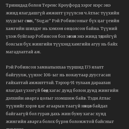
Тринидад болон Теренс Кроуфорд зэрэг нэрс энэ
жинд ялагдашгүй амжилт үзүүлсэн ч Атлас түүхийн
хуудсыг сөхөж, “Sugar” Рэй Робинсоныг бүх цаг үеийн
хамгийн шилдэг нь хэмээн онцолсон байна. Түүний
үзэж буйгаар Робинсон бол зөвхөн энэ жинд төдийгүй
боксын бүх жингийн түүхэнд хамгийн агуу нь байх
магадлалтай аж.
Рэй Робинсон замналынхаа туршид 173 ялалт
байгуулж, үүнээс 108-ыг нь нокаутаар дуусгасан
гайхалтай амжилттай. Тэрээр 91 тулаан дараалан
ялагдал үзээгүй бөгөөд хагас дунд болон дунд жингийн
дэлхийн аварга цолыг эзэмшиж байв. Тэди Атлас
түүнийг хэрэв цаг агаарын таагүй нөхцөл байдал
байгаагүй бол гурав дахь жин буюу хагас хүнд
жингийн аварга болох бүрэн боломжтой байсныг