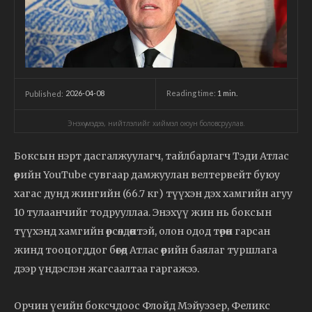
2026-04-08
Reading time:
1
min.
Published:
Энэхүү мэдээ, нийтлэлийг хиймэл оюун боловсруулав.
Боксын нэрт дасгалжуулагч, тайлбарлагч Тэди Атлас
өөрийн YouTube сувгаар дамжуулан велтервейт буюу
хагас дунд жингийн (66.7 кг) түүхэн дэх хамгийн агуу
10 тулаанчийг тодрууллаа. Энэхүү жин нь боксын
түүхэнд хамгийн өрсөлдөөнтэй, олон одод төрөн гарсан
жинд тооцогддог бөгөөд Атлас өөрийн баялаг туршлага
дээр үндэслэн жагсаалтаа гаргажээ.
Орчин үеийн боксчдоос Флойд Мэйуэзер, Феликс