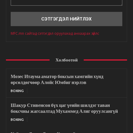
Сэтгэгдэл
MFC.mn сайтад сэтгэгдэл оруулахад анхаарах зүйлс
Холбоотой
Мозес Итаума аматор боксын хамгийн хүнд
өрсөлдөгчөөр Алойс Юмбиг нэрлэв
BOXING
Шакур Стивенсон бүх цаг үеийн шилдэг таван
боксчны жагсаалтад Мухаммед Алиг оруулсангүй
BOXING