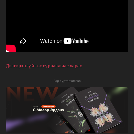
Дэлгэрэнгүйг эх сурвалжаас харах
- Зар сурталчилгаа -