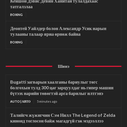
Кейшон Дэвис Девин Ханитай тулалдахаас
татгалзлаа
BOXING
Деонтей Уайлдер болон Александр Усик нарын
тулааны талаар яриа өрнөж байна
BOXING
Шинэ
Bugatti загварын хаалганы бариулыг төгс
болгохын тулд 300 цаг зарцуулдаг нь гипер машин
бүтээх нарийн төвөгтэй арга барилыг илтгэнэ
AUTO | АВТО
5 minutes ago
Талийгч жүжигчин Сэм Нилл The Legend of Zelda
кинонд тоглосон байж магадгүй гэж мэдээллээ