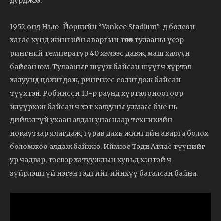
дурджээ.
1952 онд Нью-Йоркийн “Yankee Stadium”-д болсон
хагас хүнд жингийн аваргын төлөөх тулааны үеэр
рингний температур 40 хэмээс давж, маш халуун
байсан юм. Тулааныг шүүж байсан шүүгч хүртэл
халуунд цохигдож, рингнээс солигдож байсан
түүхтэй. Робинсон 13-р раунд хүртэл оноогоор
илүүрхэж байсан ч хэт халууны улмаас бие нь
дийлэлгүй ухаан алдан унаснаар техникийн
нокаутаар ялагдаж, гурав дахь жингийн аварга болох
боломжоо алдаж байжээ. Иймээс Тэди Атлас түүнийг
ур чадвар, тэсвэр хатуужлын хувьд хэнтэй ч
зүйрлэшгүй нэгэн гэдгийг ийнхүү баталсан байна.