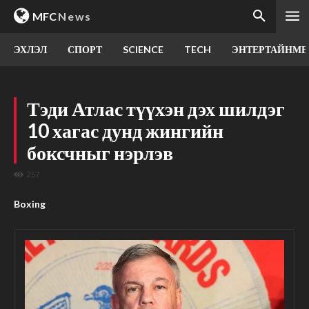
MFC
News
ЭХЛЭЛ
СПОРТ
SCIENCE
TECH
ЭНТЕРТАЙНМЕ
Тэди Атлас түүхэн дэх шилдэг
10 хагас дунд жингийн
боксчныг нэрлэв
257
Boxing