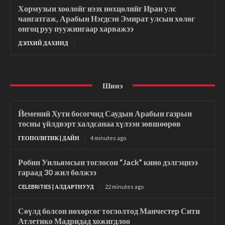
Хормузын хоолойг нээх нөхцөлийг Иран улс
чангатгаж, Арабын Нэгдсэн Эмират улсын хөлөг
онгоц руу пуужингаар харважээ
ДЭЛХИЙ ДАХИНД
Шинэ
Йемений Хути босогчид Саудын Арабын газрын
тосны үйлдвэрт халдсанаа хүлээн зөвшөөрөв
ГЕОПОЛИТИК | ДАЙН
4 minutes ago
Робин Уильямсын тоглосон “Jack” кино дэлгэцнээ
гараад 30 жил болжээ
CELEBRITIES | АЛДАРТНУУД
22 minutes ago
Сөүлд болсон нөхөрсөг тоглолтод Манчестер Сити
Атлетико Мадридад хожигдлоо