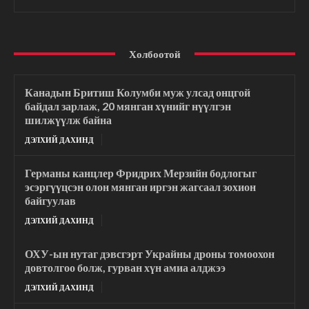
Холбоотой
Канадын Бритиш Колумби муж улсад онцгой
байдал зарлаж, 20 мянган хүнийг нүүлгэн
шилжүүлж байна
ДЭЛХИЙ ДАХИНД
Германы канцлер Фридрих Мерзийн бодлогыг
эсэргүүцсэн олон мянган иргэн жагсаал зохион
байгуулав
ДЭЛХИЙ ДАХИНД
ОХУ-ын нутаг дэвсгэрт Украйны дроны томоохон
довтолгоо болж, гурван хүн амиа алджээ
ДЭЛХИЙ ДАХИНД