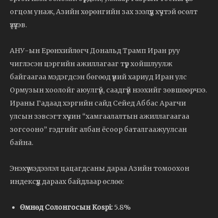
огцом унаж, Азийн хөрөнгийн зах зээлүүд хүчтэй өсөлт
үзүүлэв.
АНУ-ын Ерөнхийлөгч Дональд Трамп Иран руу
чиглэсэн цэргийн ажиллагааг түр хойшлуулж
байгаагаа мэдэгдсэн бөгөөд үүний хариуд Иран улс
Ормузын хоолойг аюулгүй, саадгүй нээхийг зөвшөөрчээ.
Ираны Гадаад хэргийн сайд Сейед Аббас Арагчи
улсын зэвсэгт хүчин “хамгаалалтын ажиллагаагаа
зогсооно” гэдгийг албан ёсоор баталгаажуулсан
байна.
Энэхүү мэдээлэл цацагдсаны дараа Азийн томоохон
индексүүд дараах байдлаар өслөө:
Өмнөд Солонгосын Kospi:
5.8%