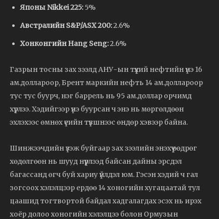
Японы Nikkei 225:
5%
Австралийн S&P/ASX 200:
2.6%
Хонконгийн Hang Seng:
2.6%
Газрын тосны зах зээлд АНУ-ын түүхий нефтийн үнэ 16
ам.доллароор, Брент маркийн нефть 14 ам.доллароор
тус тус буурч, нэг баррель нь 95 ам.доллар орчимд
хүрлээ. Хэдийгээр үнэ буурсан ч энэ нь мөргөлдөөн
эхлэхээс өмнөх үеийн түвшнээс өндөр хэвээр байна.
Шинжээчдийн үзэж буйгаар зах зээлийн энэхүү өөдрөг
хөдөлгөөн нь шууд нүүрлээд байсан дайны эрсдэл
багассанд өгч буй хариу үйлдэл юм. Гэсэн хэдий ч гал
зогсоох хэлэлцээр ердөө 14 хоногийн хугацаатай тул
цаашид тогтвортой байдал хадгалагдах эсэх нь ирэх
хоёр долоо хоногийн хэлэлцээ болон Ормузын