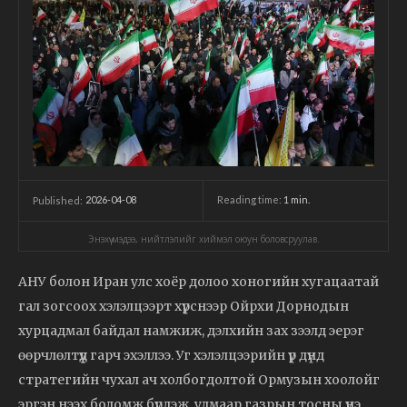
2026-04-08
Reading time:
1
min.
Published:
Энэхүү мэдээ, нийтлэлийг хиймэл оюун боловсруулав.
АНУ болон Иран улс хоёр долоо хоногийн хугацаатай
гал зогсоох хэлэлцээрт хүрснээр Ойрхи Дорнодын
хурцадмал байдал намжиж, дэлхийн зах зээлд эерэг
өөрчлөлтүүд гарч эхэллээ. Уг хэлэлцээрийн үр дүнд
стратегийн чухал ач холбогдолтой Ормузын хоолойг
эргэн нээх боломж бүрдэж, улмаар газрын тосны үнэ