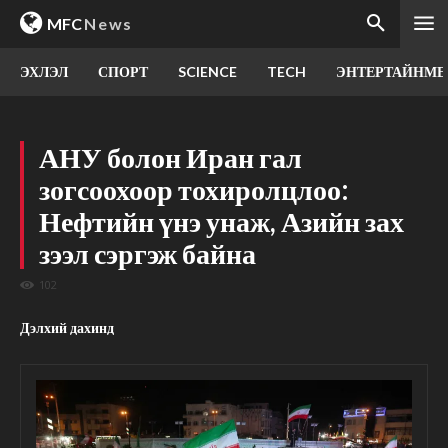
MFC
News
ЭХЛЭЛ
СПОРТ
SCIENCE
TECH
ЭНТЕРТАЙНМЕ
АНУ болон Иран гал
зогсоохоор тохиролцлоо:
Нефтийн үнэ унаж, Азийн зах
зээл сэргэж байна
102
Дэлхий дахинд