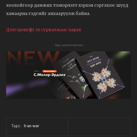
хоолойгоор дамжих тээвэрлэлт хэрхэн сэргэхээс шууд
хамаарна гэдгийг анхааруулж байна.
Дэлгэрэнгүйг эх сурвалжаас харах
- Зар сурталчилгаа -
Tags:
Iran war