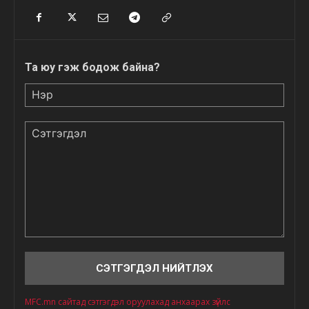
Та юу гэж бодож байна?
Нэр
Сэтгэгдэл
MFC.mn сайтад сэтгэгдэл оруулахад анхаарах зүйлс