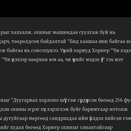
рыг халхалж, охиныг машиндаа суулгаж буй нь
ндарч, төөрөлдсөн байдалтай “Бид хаашаа явж байгаа 
ууж байгаа нь сонсогджээ. Үүний хариуд Хорнер “Чи хэд
“Чи үнэхээр хөөрхөн юм аа, чи үүнийг мэдэх үү?” гэх мэт
 “Дуугарвал хорлоно шүү” гэж сүрдүүлсэн бөгөөд 256 ф
яцхан охины эсрэг хүч хэрэглэж буйг баримтаар нотолж
 дугуйгаар мөргөөд сандрахдаа ийм үйлдэл хийсэн гэ
үнийг худал бөгөөд Хорнер охиныг санаатайгаар