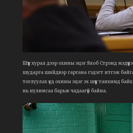
Шүүх хурал дээр охины эцэг Якоб Стрэнд мэдүүлэ
шударга шийдвэр гаргана гэдэгт итгэж байг
тоглуулах үед охины эцэг эх шүүх танхимд бай
нь нулимсаа барьж чадаагүй байна.