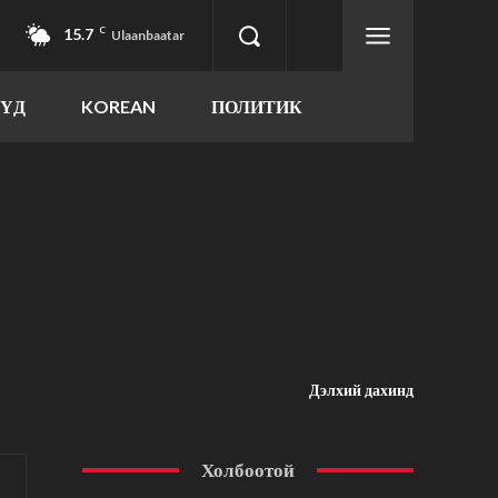
15.7
C
Ulaanbaatar
ҮҮД
KOREAN
ПОЛИТИК
Дэлхий дахинд
Холбоотой