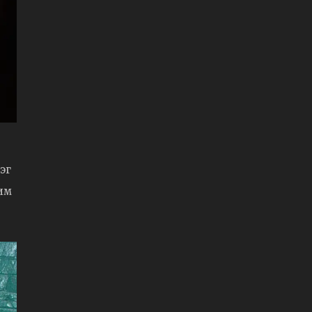
эг
рим