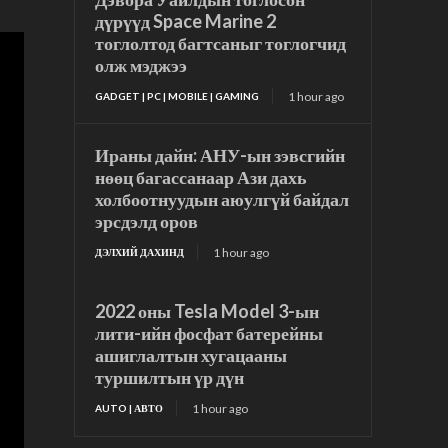
дүрүүд Space Marine 2
тоглолтод багтсаныг тоглогчид
олж мэджээ
1 hour ago
GADGET | PC | MOBILE | GAMING
Ираны дайн: АНУ-ын зэвсгийн
нөөц багассанаар Ази дахь
холбоотнуудын аюулгүй байдал
эрсдэлд оров
1 hour ago
ДЭЛХИЙ ДАХИНД
2022 оны Tesla Model 3-ын
лити-ийн фосфат батерейны
ашиглалтын хугацааны
туршилтын үр дүн
1 hour ago
AUTO | АВТО