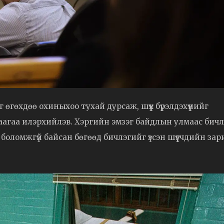
г өгөхдөө охиныхоо тухай дурсаж, шүүх бүрэлдэхүүнийг
аагаа илэрхийлэв. Хэргийн эмзэг байдлын улмаас бичл
х боломжгүй байсан бөгөөд бичлэгийг үзсэн шүүгчдийн за