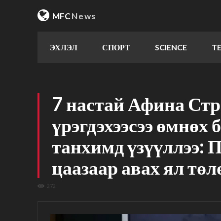
MFC
News
ЭХЛЭЛ
СПОРТ
SCIENCE
T
7 настай Афина Стр
үрэгдэхээсээ өмнөх
танхимд үзүүллээ: 
цаазаар авах ял тө
272