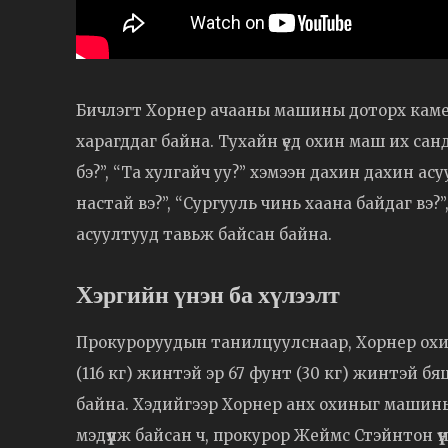
Бичлэгт Хорнер ачааны машины доторх каме
харагддаг байна. Тухайн үед охин маш их са
бэ?”, “Та хулгайч уу?” хэмээн дахин дахин ас
настай вэ?”, “Сургууль чинь хаана байдаг вэ?”, 
асуултууд тавьж байсан байна.
Хэргийн үнэн ба хүлээлт
Прокуроруудын танилцуулснаар, Хорнер охиныг
(116 кг) жинтэй эр 67 фунт (30 кг) жинтэй б
байна. Хэдийгээр Хорнер анх охиныг машины
мэдүүлж байсан ч, прокурор Жеймс Стэйнтон ү