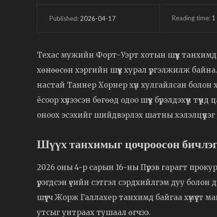
Reading time:
1
2026-04-17
Published:
Техас мужийн Форт-Уэрт хотын шүүх танхимд
хөнөөсөн хэргийн шүүх хурал үргэлжилж байна
настай Таннер Хорнер хүн хулгайлсан болон хү
ёсоор хүлээсэн бөгөөд одоо шүүх бүрэлдэхүүн түү
оноох эсэхийг шийдвэрлэх шатны хэлэлцүүлэг
Шүүх танхимыг цочроосон бичлэ
2026 оны 4-р сарын 16-ны Пүрэв гарагт проку
үрэгдсэн үеийн сэтгэл сэрдхийлгэм дуу болон дүр
шүүгч Жорж Галлахер танхимд байгаа хүмүүст м
утсыг унтраах тушаал өгчээ.