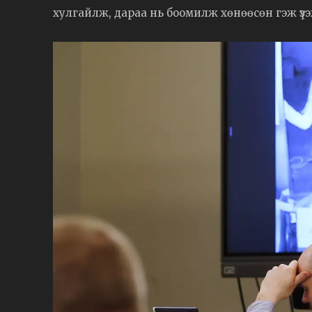
хулгайлж, дараа нь боомилж хөнөөсөн гэж үз