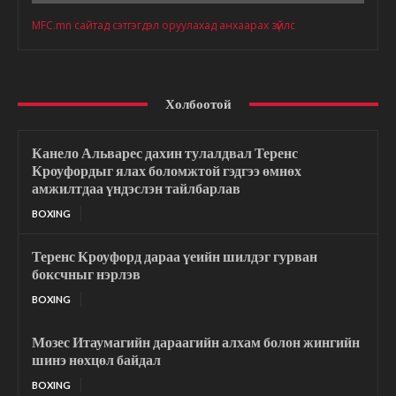
MFC.mn сайтад сэтгэгдэл оруулахад анхаарах зүйлс
Холбоотой
Канело Альварес дахин тулалдвал Теренс
Кроуфордыг ялах боломжтой гэдгээ өмнөх
амжилтдаа үндэслэн тайлбарлав
BOXING
Теренс Кроуфорд дараа үеийн шилдэг гурван
боксчныг нэрлэв
BOXING
Мозес Итаумагийн дараагийн алхам болон жингийн
шинэ нөхцөл байдал
BOXING