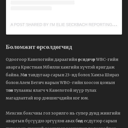
A
POST SHARED BY I'M ELIE SECKBACH REPORTING! (@ELIESECKBACH)
Боломжит өрсөлдөгчид
Одоогоор Канелогийн дараагийн өрсөлдөгчөөр WBC-гийн
аварга Кристиан Мбилли хамгийн хүчтэй яригдаж
байна. Мөн тавдугаар сарын 23-нд болох Хамза Шираз
болон Алем Бегич нарын WBO-гийн хоосон цомын
төлөөх тулааны ялагч ч Канелотой нүүр тулах
магадлалтай нэр дэвшигчдийн нэг юм.
Мексик боксчны гол зорилго нь супер дунд жингийн
аваргын бүсүүдээ эргүүлэн авах бөгөөд есдүгээр сарын