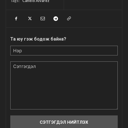
Tags:
Canelo Alvarez
Та юу гэж бодож байна?
Нэр
Сэтгэгдэл