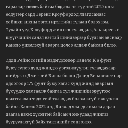
гарахаар төлөвлөж байгаа бөгөөд энэ нь түүний 2025 оны
есдүгээр сард Теренс Кроуфордод ялагдсанаас
хойшхи анхны эргэн ирэлтийн тулаан болох юм.
Тухайн үед Кроуфорд жин өгсөн тулалдаж, Альваресыг
шүүгчдийн санал нэгтэй шийдвэрээр буулган авснаар
Канело үнэмлэхүй аварга цолоо алдаж байсан билээ.
Эдди Рейносогийн мэдэгдсэнээр Канело 168 фунт
буюу супер дунд жиндээ үргэлжлүүлэн тулалдахаар
шийджээ. Дмитрий Бивол болон Дэвид Бенавидес нар
одоогоор 175 фунт буюу хагас хүнд жинд аваргын
бүсүүдээ хамгаалж байгаа тул жингийн зөрүүгээс
шалтгаалан тэдэнтэй тулалдах боломжгүй гэж үзсэн
байна. Канело 2022 онд Биволд ялагдсаныхаа дараа
даагаа нэхэх хүсэлтэй байсан ч энэ удаад жингээ
бууруулахгүй байх тактикийг сонгожээ.