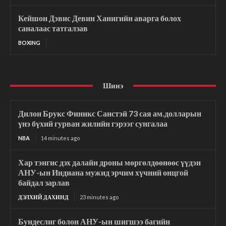
Кейшон Дэвис Девин Ханигийн аварга болох
саналаас татгалзав
BOXING
Шинэ
Дилон Брукс Финикс Санстэй 73 сая ам.долларын
үнэ бүхий гурван жилийн гэрээг сунгалаа
NBA
14 minutes ago
Хар тэнгис дэх далайн дроны мөргөлдөөнөөс үүдэн
АНУ-ын Индиана мужид эрчим хүчний онцгой
байдал зарлав
ДЭЛХИЙ ДАХИНД
23 minutes ago
Бундеслиг болон АНУ-ын шигшээ багийн