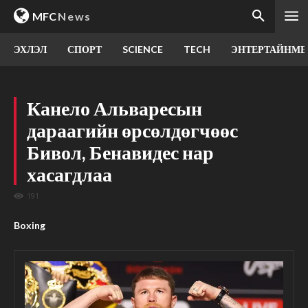
MFC
News
ЭХЛЭЛ
СПОРТ
SCIENCE
TECH
ЭНТЕРТАЙНМЕ
Канело Альваресын
дараагийн өрсөлдөгчөөс
Бивол, Бенавидес нар
хасагдлаа
191
Boxing