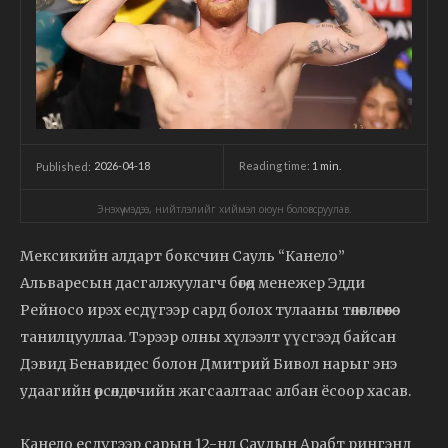
2026-04-18
Reading time:
1
min.
Published:
Энэхүү мэдээ, нийтлэлийг хиймэл оюун боловсруулав.
Мексикийн алдарт боксчин Сауль “Канело”
Альваресын дасгалжуулагч бөгөөд менежер Эдди
Рейносо ирэх есдүгээр сард болох тулааны төлөвлөгөөгөө
танилцууллаа. Тэрээр олны хүлээлт үүсгээд байсан
Дэвид Бенавидес болон Дмитрий Бивол нарыг энэ
удаагийн өрсөлдөгчийн жагсаалтаас албан ёсоор хасав.
Канело есдүгээр сарын 12-нд Саудын Арабт рингэнд