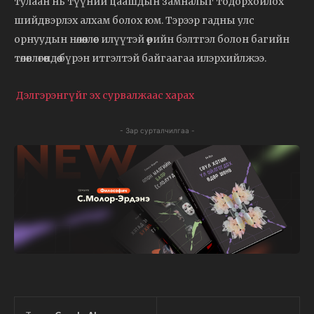
тулаан нь түүний цаашдын замналыг тодорхойлох
шийдвэрлэх алхам болох юм. Тэрээр гадны улс
орнуудын нөлөөллөөс илүүтэй өөрийн бэлтгэл болон багийн
төлөвлөгөөндөө бүрэн итгэлтэй байгаагаа илэрхийлжээ.
Дэлгэрэнгүйг эх сурвалжаас харах
- Зар сурталчилгаа -