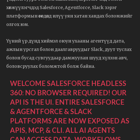
хөгжүүлэгчдэд Salesforce, Agentforce, Slack зэрэг
платформын өгөгдөлд илүү уян хатан хандах боломжийг
олгох юм.
Үүний үр дүнд хиймэл оюун ухааны агентүүд дата,
ажлын урсгал болон даалгавруудыг Slack, дуут туслах
болон бусад сувгуудаар дамжуулан шууд хүлээн авч,
боловсруулах боломжтой болж байна.
WELCOME SALESFORCE HEADLESS
360: NO BROWSER REQUIRED! OUR
API IS THE UI. ENTIRE SALESFORCE
& AGENTFORCE & SLACK
PLATFORMS ARE NOW EXPOSED AS
APIS, MCP, & CLI. ALL AI AGENTS
CAN ACCESS DATA, WORKFLOWS,