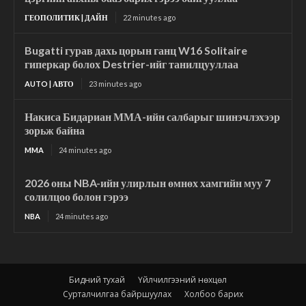
ГЕОПОЛИТИК | ДАЙН
22 minutes ago
Bugatti гурав дахь цорын ганц W16 Solitaire
гиперкар болох Destrier-ийг танилцууллаа
AUTO | АВТО
23 minutes ago
Накиса Бидариан ММА-ийн салбарыг шинэчлэхээр
зорьж байна
MMA
24 minutes ago
2026 оны NBA-ийн улирлын өмнөх хамгийн муу 7
солилцоо болон гэрээ
NBA
24 minutes ago
Бидний тухай
Үйлчилгээний нөхцөл
Сурталчилгаа байршуулах
Холбоо барих