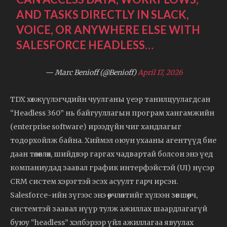
AND TASKS DIRECTLY IN SLACK,
VOICE, OR ANYWHERE ELSE WITH
SALESFORCE HEADLESS…
— Marc Benioff (@Benioff)
April 17, 2026
TDX хөгжүүлэгчдийн чуулганы үеэр танилцуулагдсан
“Headless 360” нь байгууллагын програм хангамжийн
(enterprise software) ирээдүйн чиг хандлагыг
тодорхойлж байна. Хиймэл оюун ухааны агентүүд бие
даан төлөвлөх, шийдвэр гаргах чадвартай болсон энэ үед
компаниудад заавал график интерфэйстэй (UI) нүсэр
CRM систем хэрэгтэй эсэх асуулт гарч ирсэн.
Salesforce-ийн зүгээс энэ өөрчлөлтийг хүлээн зөвшөөрч,
системтэй заавал нүүр тулж ажиллах шаардлагагүй
буюу “headless” хэлбэрээр үйл ажиллагаа явуулах