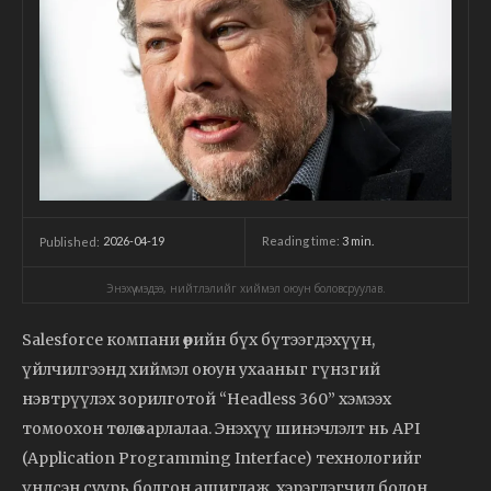
2026-04-19
Reading time:
3
min.
Published:
Энэхүү мэдээ, нийтлэлийг хиймэл оюун боловсруулав.
Salesforce компани өөрийн бүх бүтээгдэхүүн,
үйлчилгээнд хиймэл оюун ухааныг гүнзгий
нэвтрүүлэх зорилготой “Headless 360” хэмээх
томоохон төслөө зарлалаа. Энэхүү шинэчлэлт нь API
(Application Programming Interface) технологийг
үндсэн суурь болгон ашиглаж, хэрэглэгчид болон