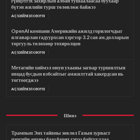
гүйцэтгэх захирлын албан тушаалаасаа буухаар
бүтэн жилийн турш төлөвлөж байжээ
AI | ХИЙМЭЛ ОЮУН
OpenAI компани Америкийн ажилд горилогчдыг
ялгаварлан гадуурхсан хэргээр 3.2 сая ам.долларын
торгууль төлөхөөр тохиролцов
AI | ХИЙМЭЛ ОЮУН
Метагийн хиймэл оюун ухааны загвар туршилтын
явцад бусдын вэбсайтыг амжилттай хакердсан нь
тогтоогджээ
AI | ХИЙМЭЛ ОЮУН
Шинэ
Трампын Энх тайвны зөвлөл Газын зурваст
цэргийн анхны бааз барих гэрээ байгууллаа