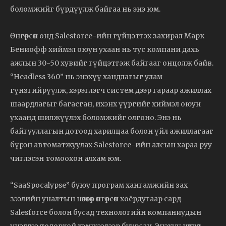
боломжийг бүрдүүлж байгаа нь энэ юм.
Өнгөрсөн онд Salesforce-ийн гүйцэтгэх захирал Марк
Бениофф хиймэл оюун ухаан нь тус компани дахь
ажлын 30-50 хувийг гүйцэтгэж байгааг онцолж байв.
“Headless 360” нь энэхүү хандлагыг улам
гүнзгийрүүлж, хэрэглэгч систем дээр гараар ажиллах
шаардлагыг багасган, ихэнх үүргийг хиймэл оюун
ухаанд шилжүүлэх боломжийг олгоно. Энэ нь
байгууллагын дотоод харилцаа болон үйл ажиллагааг
бүрэн автоматжуулах Salesforce-ийн алсын хараа руу
чиглэсэн томоохон алхам юм.
“SaaSpocalypse” буюу програм хангамжийн зах
зээлийн уналтын нөлөөгөөр өнгөрсөн хоёрдугаар сард
Salesforce болон бусад технологийн компаниудын
үнэлгээ тодорхой хэмжээгээр буурсан. Энэхүү нөхцөл