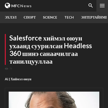
MFC
News
ЭХЛЭЛ
СПОРТ
SCIENCE
TECH
ЭНТЕРТАЙНМЕ
Salesforce хиймэл оюун
ухаанд суурилсан Headless
360 шинэ санаачилгаа
танилцууллаа
71
Ai | Хиймэл оюун