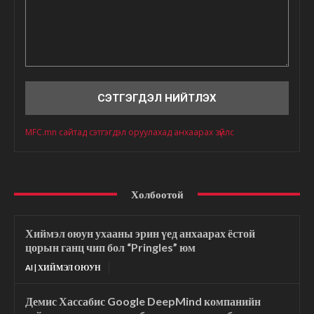
Сэтгэгдэл
MFC.mn сайтад сэтгэгдэл оруулахад анхаарах зүйлс
Холбоотой
Хиймэл оюун ухааны эрин үед анхаарах ёстой
цорын ганц чип бол “Pringles” юм
AI | ХИЙМЭЛ ОЮУН
Демис Хассабис Google DeepMind компанийн