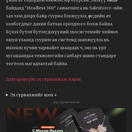
байдалд “Headless 360” санаачилга нь Salesforce-ийн
зах зээл дээрх байр сууриа бэхжүүлэх, өөрсдийн ач
холбогдлыг дахин батлах оролдлого болж байна.
Бүхэл бүтэн бүтээгдэхүүний экосистемийг хиймэл
оюун ухаанд суурилсан системд шилжүүлэх нь
ихээхэн хүчин чармайлт шаардах ч, энэ нь урт
хугацаандаа технологийн салбарт шинэ стандарт
тогтоох магадлалтай байна.
Дэлгэрэнгүйг эх сурвалжаас харах
Эх сурвалжийг нээх ↓
- Зар сурталчилгаа -